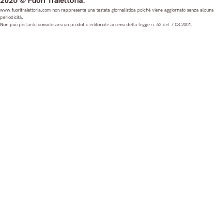
2026 © Fuori Traiettoria.
s
c
u
n
www.fuoritraiettoria.com non rappresenta una testata giornalistica poiché viene aggiornato senza alcuna
periodicità.
t
e
T
k
Non può pertanto considerarsi un prodotto editoriale ai sensi della legge n. 62 del 7.03.2001.
a
b
u
e
g
o
b
d
r
o
e
I
a
k
n
m