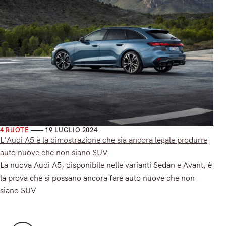
4 RUOTE
19 LUGLIO 2024
L’Audi A5 è la dimostrazione che sia ancora legale produrre
auto nuove che non siano SUV
La nuova Audi A5, disponibile nelle varianti Sedan e Avant, è
la prova che si possano ancora fare auto nuove che non
siano SUV
Read More