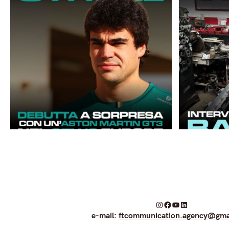
I
F
Y
L
e-mail:
ftcommunication.agency@gma
n
a
o
i