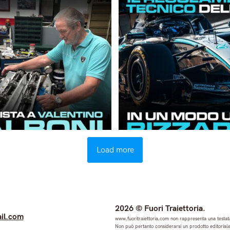
Load more
2026 © Fuori Traiettoria.
il.com
www.fuoritraiettoria.com non rappresenta una testata
Non può pertanto considerarsi un prodotto editoriale 