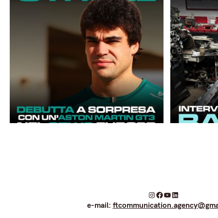
I
F
Y
L
e-mail:
ftcommunication.agency@gma
n
a
o
i