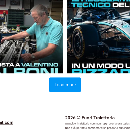
Load more
2026 © Fuori Traiettoria.
il.com
www.fuoritraiettoria.com non rappresenta una testata
Non può pertanto considerarsi un prodotto editoriale 