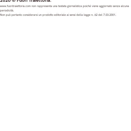
2026 © Fuori Traiettoria.
s
c
u
n
www.fuoritraiettoria.com non rappresenta una testata giornalistica poiché viene aggiornato senza alcuna
periodicità.
t
e
T
k
Non può pertanto considerarsi un prodotto editoriale ai sensi della legge n. 62 del 7.03.2001.
a
b
u
e
g
o
b
d
r
o
e
I
a
k
n
m