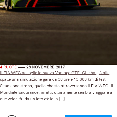
4 RUOTE
28 NOVEMBRE 2017
Il FIA WEC accoglie la nuova Vantage GTE. Che ha già alle
spalle una simulazione gara da 30 ore e 13.000 km di test
Situazione strana, quella che sta attraversando il FIA WEC. Il
Mondiale Endurance, infatti, ultimamente sembra viaggiare a
due velocità: da un lato c’è la la […]
Read More