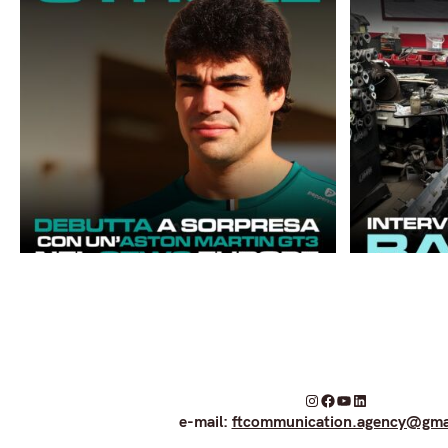
I
F
Y
L
e-mail:
ftcommunication.agency@gma
n
a
o
i