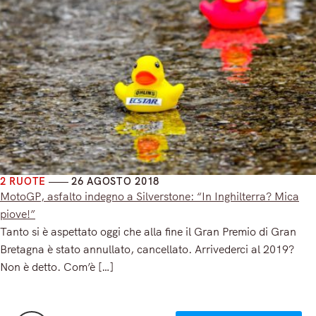
2 RUOTE
26 AGOSTO 2018
MotoGP, asfalto indegno a Silverstone: “In Inghilterra? Mica
piove!”
Tanto si è aspettato oggi che alla fine il Gran Premio di Gran
Bretagna è stato annullato, cancellato. Arrivederci al 2019?
Non è detto. Com’è […]
Read More