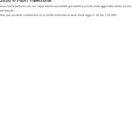
2026 © Fuori Traiettoria.
s
c
u
n
www.fuoritraiettoria.com non rappresenta una testata giornalistica poiché viene aggiornato senza alcuna
periodicità.
t
e
T
k
Non può pertanto considerarsi un prodotto editoriale ai sensi della legge n. 62 del 7.03.2001.
a
b
u
e
g
o
b
d
r
o
e
I
a
k
n
m