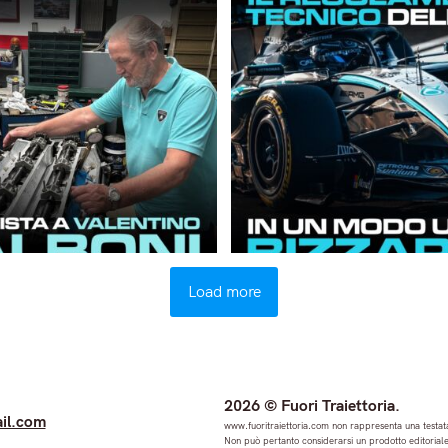
Load more
2026 © Fuori Traiettoria.
il.com
www.fuoritraiettoria.com non rappresenta una testata
Non può pertanto considerarsi un prodotto editoriale 