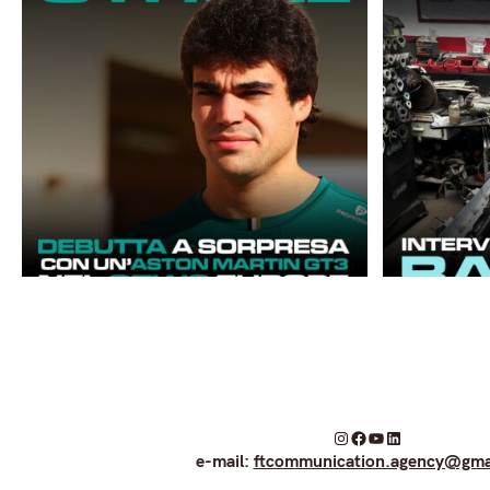
I
F
Y
L
e-mail:
ftcommunication.agency@gma
n
a
o
i