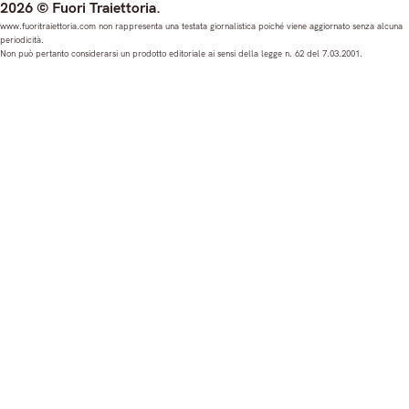
2026 © Fuori Traiettoria.
s
c
u
n
www.fuoritraiettoria.com non rappresenta una testata giornalistica poiché viene aggiornato senza alcuna
periodicità.
t
e
T
k
Non può pertanto considerarsi un prodotto editoriale ai sensi della legge n. 62 del 7.03.2001.
a
b
u
e
g
o
b
d
r
o
e
I
a
k
n
m