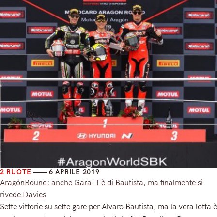
2 RUOTE
6 APRILE 2019
AragónRound: anche Gara-1 è di Bautista, ma finalmente si
rivede Davies
Sette vittorie su sette gare per Alvaro Bautista, ma la vera lotta è