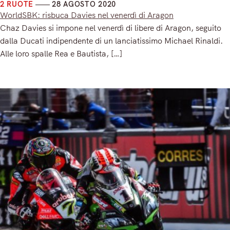
2 RUOTE
28 AGOSTO 2020
WorldSBK: risbuca Davies nel venerdì di Aragon
Chaz Davies si impone nel venerdì di libere di Aragon, seguito
dalla Ducati indipendente di un lanciatissimo Michael Rinaldi.
Alle loro spalle Rea e Bautista, […]
Read More