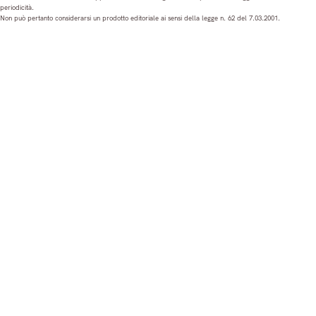
periodicità.
t
e
T
k
Non può pertanto considerarsi un prodotto editoriale ai sensi della legge n. 62 del 7.03.2001.
a
b
u
e
g
o
b
d
r
o
e
I
a
k
n
m