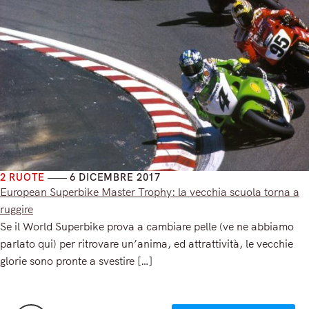
2 RUOTE
6 DICEMBRE 2017
European Superbike Master Trophy: la vecchia scuola torna a
ruggire
Se il World Superbike prova a cambiare pelle (ve ne abbiamo
parlato qui) per ritrovare un’anima, ed attrattività, le vecchie
glorie sono pronte a svestire […]
Read More