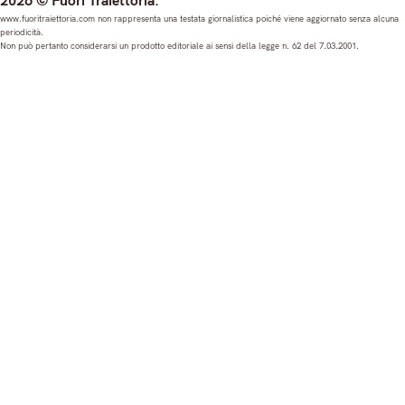
2026 © Fuori Traiettoria.
s
c
u
n
www.fuoritraiettoria.com non rappresenta una testata giornalistica poiché viene aggiornato senza alcuna
periodicità.
t
e
T
k
Non può pertanto considerarsi un prodotto editoriale ai sensi della legge n. 62 del 7.03.2001.
a
b
u
e
g
o
b
d
r
o
e
I
a
k
n
m