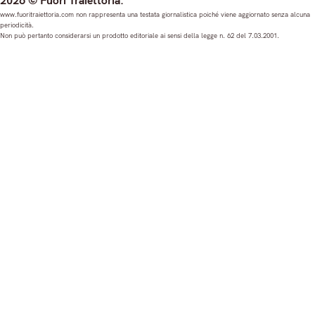
2026 © Fuori Traiettoria.
s
c
u
n
www.fuoritraiettoria.com non rappresenta una testata giornalistica poiché viene aggiornato senza alcuna
periodicità.
t
e
T
k
Non può pertanto considerarsi un prodotto editoriale ai sensi della legge n. 62 del 7.03.2001.
a
b
u
e
g
o
b
d
r
o
e
I
a
k
n
m