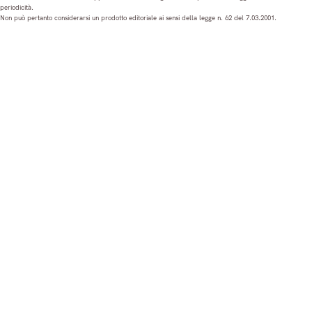
periodicità.
t
e
T
k
Non può pertanto considerarsi un prodotto editoriale ai sensi della legge n. 62 del 7.03.2001.
a
b
u
e
g
o
b
d
r
o
e
I
a
k
n
m