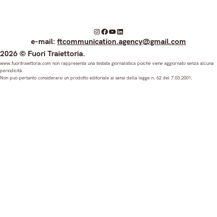
I
F
Y
L
e-mail:
ftcommunication.agency@gmail.com
n
a
o
i
2026 © Fuori Traiettoria.
s
c
u
n
www.fuoritraiettoria.com non rappresenta una testata giornalistica poiché viene aggiornato senza alcuna
periodicità.
t
e
T
k
Non può pertanto considerarsi un prodotto editoriale ai sensi della legge n. 62 del 7.03.2001.
a
b
u
e
g
o
b
d
r
o
e
I
a
k
n
m