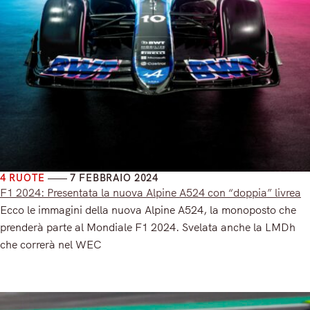
4 RUOTE
7 FEBBRAIO 2024
F1 2024: Presentata la nuova Alpine A524 con “doppia” livrea
Ecco le immagini della nuova Alpine A524, la monoposto che
prenderà parte al Mondiale F1 2024. Svelata anche la LMDh
che correrà nel WEC
Read More