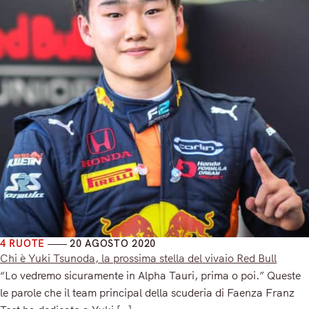
4 RUOTE
20 AGOSTO 2020
Chi è Yuki Tsunoda, la prossima stella del vivaio Red Bull
“Lo vedremo sicuramente in Alpha Tauri, prima o poi.” Queste
le parole che il team principal della scuderia di Faenza Franz