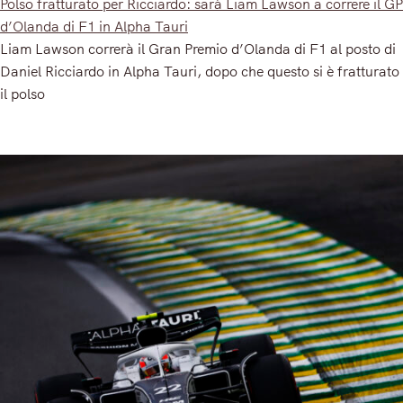
Polso fratturato per Ricciardo: sarà Liam Lawson a correre il GP
d’Olanda di F1 in Alpha Tauri
Liam Lawson correrà il Gran Premio d’Olanda di F1 al posto di
Daniel Ricciardo in Alpha Tauri, dopo che questo si è fratturato
il polso
Read More