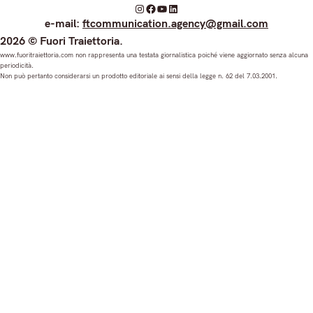
I
F
Y
L
e-mail:
ftcommunication.agency@gmail.com
n
a
o
i
2026 © Fuori Traiettoria.
s
c
u
n
www.fuoritraiettoria.com non rappresenta una testata giornalistica poiché viene aggiornato senza alcuna
periodicità.
t
e
T
k
Non può pertanto considerarsi un prodotto editoriale ai sensi della legge n. 62 del 7.03.2001.
a
b
u
e
g
o
b
d
r
o
e
I
a
k
n
m