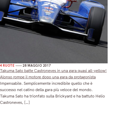
4 RUOTE
28 MAGGIO 2017
Takuma Sato batte Castroneves in una gara quasi all-yellow!
Alonso rompe il motore dopo una gara da protagonista
Impensabile. Semplicemente incredibile quello che è
successo nel catino della gara più veloce del mondo.
Takuma Sato ha trionfato sulla Brickyard e ha battuto Helio
Castroneves, […]
Read More