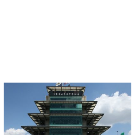
Home
4 Ruote
2 Ruote
Gaming
FT Communication
Chi Siamo
varie 2 ruote
Home
4 Ruote
2 Ruote
Gaming
FT Communication
Chi Siamo
varie 4 ruote
varie 2 ruote