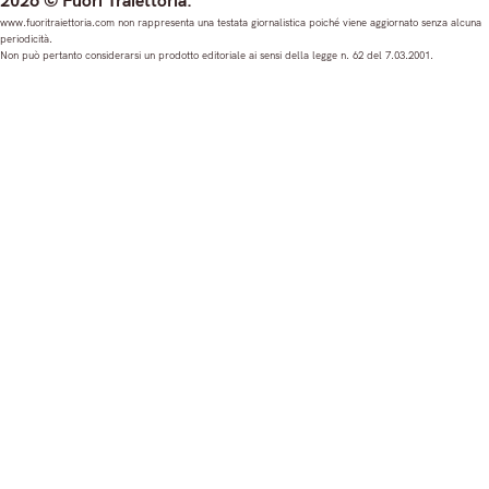
2026 © Fuori Traiettoria.
s
c
u
n
www.fuoritraiettoria.com non rappresenta una testata giornalistica poiché viene aggiornato senza alcuna
periodicità.
t
e
T
k
Non può pertanto considerarsi un prodotto editoriale ai sensi della legge n. 62 del 7.03.2001.
a
b
u
e
g
o
b
d
r
o
e
I
a
k
n
m