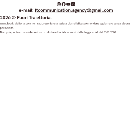
I
F
Y
L
e-mail:
ftcommunication.agency@gmail.com
n
a
o
i
2026 © Fuori Traiettoria.
s
c
u
n
www.fuoritraiettoria.com non rappresenta una testata giornalistica poiché viene aggiornato senza alcuna
periodicità.
t
e
T
k
Non può pertanto considerarsi un prodotto editoriale ai sensi della legge n. 62 del 7.03.2001.
a
b
u
e
g
o
b
d
r
o
e
I
a
k
n
m