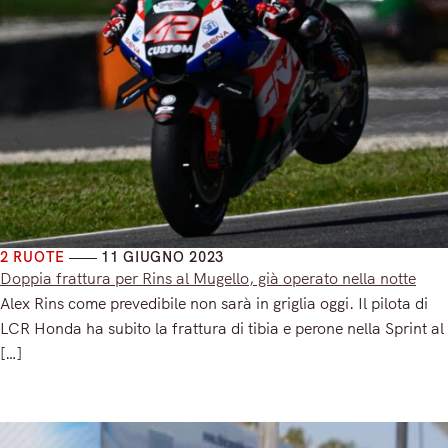
2 RUOTE
11 GIUGNO 2023
Doppia frattura per Rins al Mugello, già operato nella notte
Alex Rins come prevedibile non sarà in griglia oggi. Il pilota di
LCR Honda ha subito la frattura di tibia e perone nella Sprint al
[…]
Read More