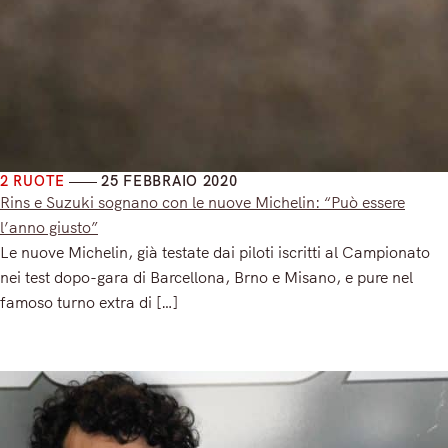
2 RUOTE
25 FEBBRAIO 2020
Rins e Suzuki sognano con le nuove Michelin: “Può essere
l’anno giusto”
Le nuove Michelin, già testate dai piloti iscritti al Campionato
nei test dopo-gara di Barcellona, Brno e Misano, e pure nel
famoso turno extra di […]
Read More