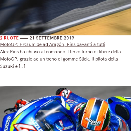
2 RUOTE
21 SETTEMBRE 2019
MotoGP: FP3 umide ad Aragón, Rins davanti a tutti
Alex Rins ha chiuso al comando il terzo turno di libere della
MotoGP, grazie ad un treno di gomme Slick. Il pilota della
Suzuki è […]
Read More