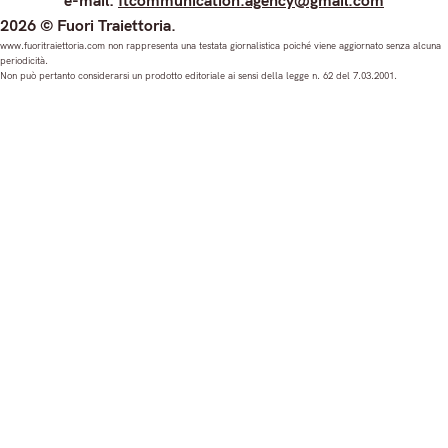
e-mail:
ftcommunication.agency@gmail.com
n
a
o
i
2026 © Fuori Traiettoria.
s
c
u
n
www.fuoritraiettoria.com non rappresenta una testata giornalistica poiché viene aggiornato senza alcuna
periodicità.
t
e
T
k
Non può pertanto considerarsi un prodotto editoriale ai sensi della legge n. 62 del 7.03.2001.
a
b
u
e
g
o
b
d
r
o
e
I
a
k
n
m