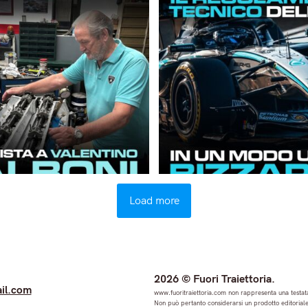
Load more
2026 © Fuori Traiettoria.
il.com
www.fuoritraiettoria.com non rappresenta una testata
Non può pertanto considerarsi un prodotto editoriale 