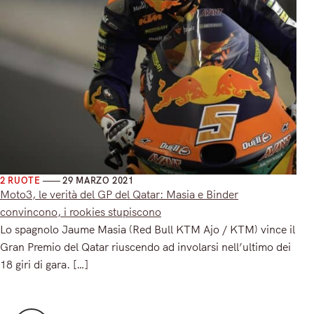
2 RUOTE
29 MARZO 2021
Moto3, le verità del GP del Qatar: Masia e Binder
convincono, i rookies stupiscono
Lo spagnolo Jaume Masia (Red Bull KTM Ajo / KTM) vince il
Gran Premio del Qatar riuscendo ad involarsi nell’ultimo dei
18 giri di gara. […]
Read More