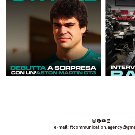
I
F
Y
L
e-mail:
ftcommunication.agency@gma
n
a
o
i