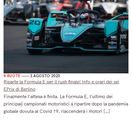
varie 4 ruote
4 RUOTE
3 AGOSTO 2020
Riparte la Formula E per il rush finale! Info e orari dei sei
EPrix di Berlino
Finalmente l’attesa è finita. La Formula E, l’ultimo dei
principali campionati motoristici a ripartire dopo la pandemia
globale dovuta al Covid 19, riaccenderà i motori […]
Read More