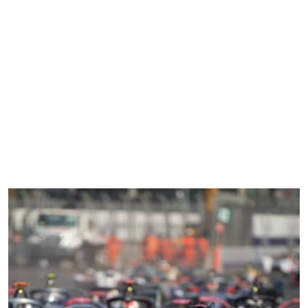
Home
4 Ruote
2 Ruote
Gaming
FT Communication
Chi Siamo
varie 2 ruote
Home
4 Ruote
2 Ruote
Gaming
FT Communication
Chi Siamo
varie 4 ruote
varie 2 ruote