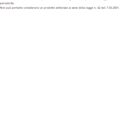
periodicità.
t
e
T
k
Non può pertanto considerarsi un prodotto editoriale ai sensi della legge n. 62 del 7.03.2001.
a
b
u
e
g
o
b
d
r
o
e
I
a
k
n
m