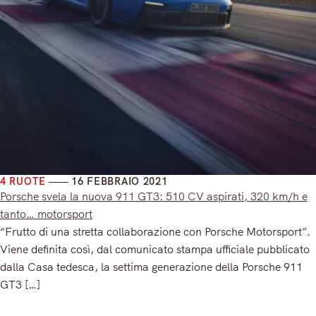
4 RUOTE
16 FEBBRAIO 2021
Porsche svela la nuova 911 GT3: 510 CV aspirati, 320 km/h e
tanto… motorsport
“Frutto di una stretta collaborazione con Porsche Motorsport”.
Viene definita così, dal comunicato stampa ufficiale pubblicato
dalla Casa tedesca, la settima generazione della Porsche 911
GT3 […]
Read More