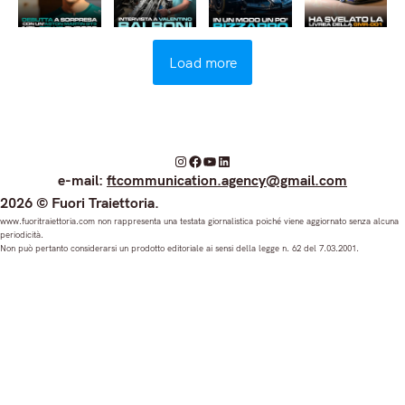
Load more
I
F
Y
L
e-mail:
ftcommunication.agency@gmail.com
n
a
o
i
2026 © Fuori Traiettoria.
s
c
u
n
www.fuoritraiettoria.com non rappresenta una testata giornalistica poiché viene aggiornato senza alcuna
periodicità.
t
e
T
k
Non può pertanto considerarsi un prodotto editoriale ai sensi della legge n. 62 del 7.03.2001.
a
b
u
e
g
o
b
d
r
o
e
I
a
k
n
m