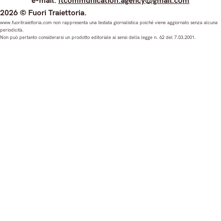
e-mail:
ftcommunication.agency@gmail.com
n
a
o
i
2026 © Fuori Traiettoria.
s
c
u
n
www.fuoritraiettoria.com non rappresenta una testata giornalistica poiché viene aggiornato senza alcuna
periodicità.
t
e
T
k
Non può pertanto considerarsi un prodotto editoriale ai sensi della legge n. 62 del 7.03.2001.
a
b
u
e
g
o
b
d
r
o
e
I
a
k
n
m