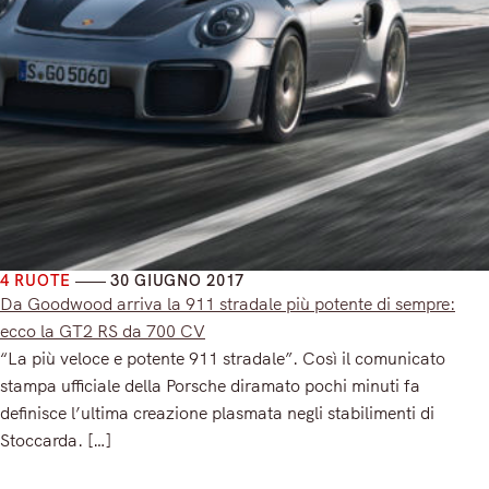
4 RUOTE
30 GIUGNO 2017
Da Goodwood arriva la 911 stradale più potente di sempre:
ecco la GT2 RS da 700 CV
“La più veloce e potente 911 stradale”. Così il comunicato
stampa ufficiale della Porsche diramato pochi minuti fa
definisce l’ultima creazione plasmata negli stabilimenti di
Stoccarda. […]
Read More