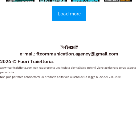
Load more
I
F
Y
L
e-mail:
ftcommunication.agency@gmail.com
n
a
o
i
2026 © Fuori Traiettoria.
s
c
u
n
www.fuoritraiettoria.com non rappresenta una testata giornalistica poiché viene aggiornato senza alcuna
periodicità.
t
e
T
k
Non può pertanto considerarsi un prodotto editoriale ai sensi della legge n. 62 del 7.03.2001.
a
b
u
e
g
o
b
d
r
o
e
I
a
k
n
m