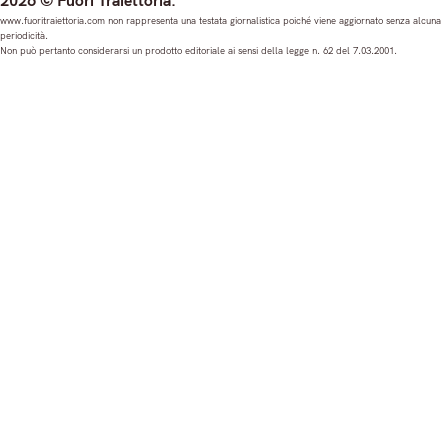
2026 © Fuori Traiettoria.
s
c
u
n
www.fuoritraiettoria.com non rappresenta una testata giornalistica poiché viene aggiornato senza alcuna
periodicità.
t
e
T
k
Non può pertanto considerarsi un prodotto editoriale ai sensi della legge n. 62 del 7.03.2001.
a
b
u
e
g
o
b
d
r
o
e
I
a
k
n
m