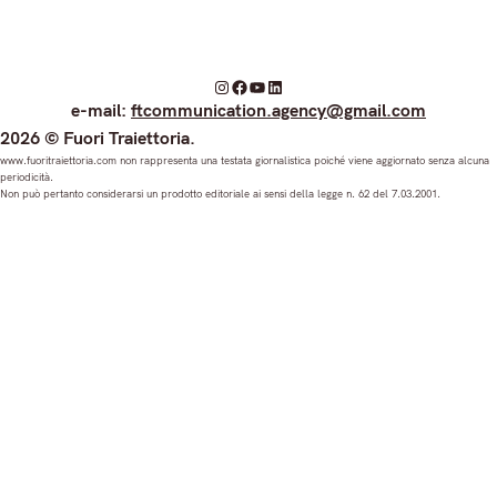
I
F
Y
L
e-mail:
ftcommunication.agency@gmail.com
n
a
o
i
2026 © Fuori Traiettoria.
s
c
u
n
www.fuoritraiettoria.com non rappresenta una testata giornalistica poiché viene aggiornato senza alcuna
periodicità.
t
e
T
k
Non può pertanto considerarsi un prodotto editoriale ai sensi della legge n. 62 del 7.03.2001.
a
b
u
e
g
o
b
d
r
o
e
I
a
k
n
m