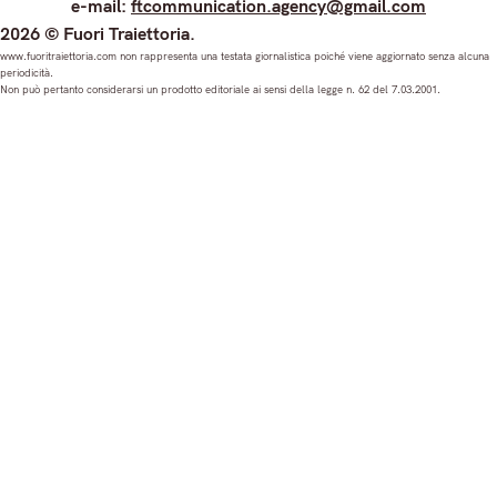
e-mail:
ftcommunication.agency@gmail.com
n
a
o
i
2026 © Fuori Traiettoria.
s
c
u
n
www.fuoritraiettoria.com non rappresenta una testata giornalistica poiché viene aggiornato senza alcuna
periodicità.
t
e
T
k
Non può pertanto considerarsi un prodotto editoriale ai sensi della legge n. 62 del 7.03.2001.
a
b
u
e
g
o
b
d
r
o
e
I
a
k
n
m