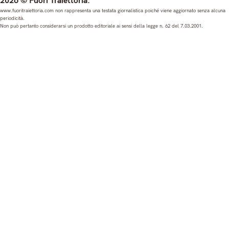
2026 © Fuori Traiettoria.
s
c
u
n
www.fuoritraiettoria.com non rappresenta una testata giornalistica poiché viene aggiornato senza alcuna
periodicità.
t
e
T
k
Non può pertanto considerarsi un prodotto editoriale ai sensi della legge n. 62 del 7.03.2001.
a
b
u
e
g
o
b
d
r
o
e
I
a
k
n
m