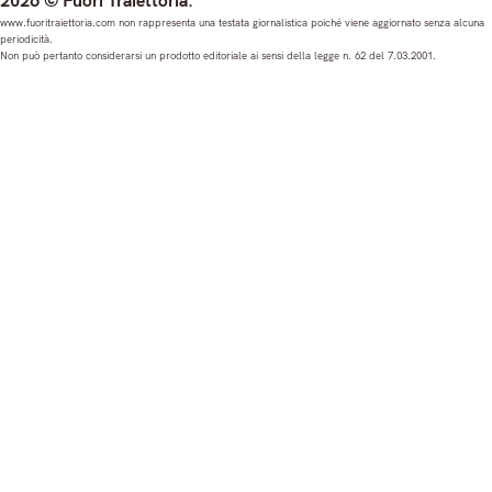
2026 © Fuori Traiettoria.
s
c
u
n
www.fuoritraiettoria.com non rappresenta una testata giornalistica poiché viene aggiornato senza alcuna
periodicità.
t
e
T
k
Non può pertanto considerarsi un prodotto editoriale ai sensi della legge n. 62 del 7.03.2001.
a
b
u
e
g
o
b
d
r
o
e
I
a
k
n
m