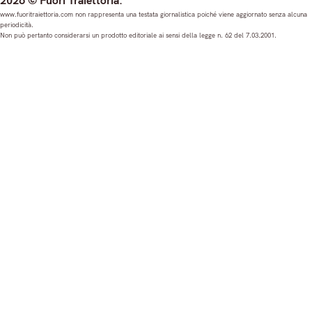
2026 © Fuori Traiettoria.
s
c
u
n
www.fuoritraiettoria.com non rappresenta una testata giornalistica poiché viene aggiornato senza alcuna
periodicità.
t
e
T
k
Non può pertanto considerarsi un prodotto editoriale ai sensi della legge n. 62 del 7.03.2001.
a
b
u
e
g
o
b
d
r
o
e
I
a
k
n
m