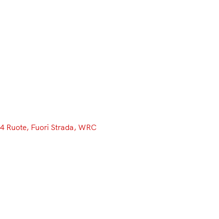
Menu
4 Ruote
, 
Fuori Strada
, 
WRC
WRC: Si ritira John Kennard,
storico navigatore di Hayden
Paddon
Ha appena avuto termine il Rally del Messico, conclusosi
domenica con la rocambolesca vittoria di Kris Meeke,
ma il World Rally Championship deve già fare i conti con