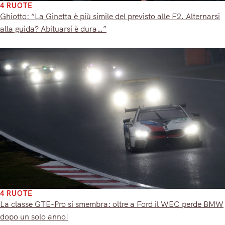
4 RUOTE
Ghiotto: “La Ginetta è più simile del previsto alle F2. Alternarsi
alla guida? Abituarsi è dura…”
4 RUOTE
La classe GTE-Pro si smembra: oltre a Ford il WEC perde BMW
dopo un solo anno!