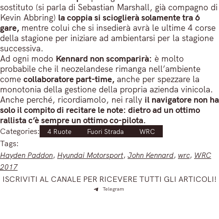
sostituto (si parla di Sebastian Marshall, già compagno di
Kevin Abbring)
la coppia si scioglierà solamente tra 6
gare,
mentre colui che si insedierà avrà le ultime 4 corse
della stagione per iniziare ad ambientarsi per la stagione
successiva.
Ad ogni modo
Kennard non scomparirà:
è molto
probabile che il neozelandese rimanga nell’ambiente
come
collaboratore part-time,
anche per spezzare la
monotonia della gestione della propria azienda vinicola.
Anche perché, ricordiamolo, nei rally
il navigatore non ha
solo il compito di recitare le note: dietro ad un ottimo
rallista c’è sempre un ottimo co-pilota.
Categories:
4 Ruote
Fuori Strada
WRC
Tags:
Hayden Paddon
, 
Hyundai Motorsport
, 
John Kennard
, 
wrc
, 
WRC
2017
ISCRIVITI AL CANALE PER RICEVERE TUTTI GLI ARTICOLI!
Telegram
Iscriviti e ricevi articoli appena sfornati. Unisciti alla
community!