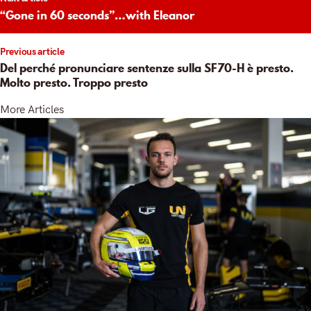
igation
“Gone in 60 seconds”…with Eleanor
Previous article
Del perché pronunciare sentenze sulla SF70-H è presto.
Molto presto. Troppo presto
More Articles