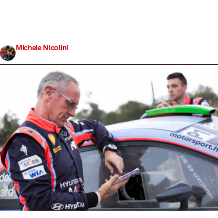
un’importante notizia che rattrista un po’ tutto
l’ambiente: John Kennard, esperto navigatore, lascerà a
qualcun’altro il sedile al fianco del connazionale Hayden
Paddon. Il 58enne di Christchurch,…
Michele Nicolini
Share
14 Marzo 2017
3 min read