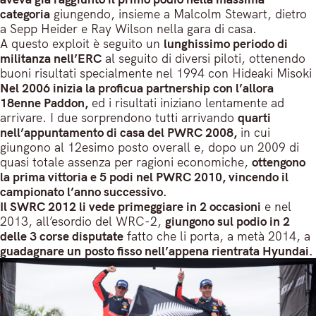
categoria
giungendo, insieme a Malcolm Stewart, dietro
a Sepp Heider e Ray Wilson nella gara di casa.
A questo exploit è seguito un
lunghissimo periodo di
militanza nell’ERC
al seguito di diversi piloti, ottenendo
buoni risultati specialmente nel 1994 con Hideaki Misoki
Nel 2006 inizia la proficua partnership con l’allora
18enne Paddon,
ed i risultati iniziano lentamente ad
arrivare. I due sorprendono tutti arrivando
quarti
nell’appuntamento di casa del PWRC 2008,
in cui
giungono al 12esimo posto overall e, dopo un 2009 di
quasi totale assenza per ragioni economiche,
ottengono
la prima vittoria e 5 podi nel PWRC 2010, vincendo il
campionato l’anno successivo.
Il SWRC 2012 li vede primeggiare in 2 occasioni
e nel
2013, all’esordio del WRC-2,
giungono sul podio in 2
delle 3 corse disputate
fatto che li porta, a metà 2014, a
guadagnare un posto fisso nell’appena rientrata Hyundai.