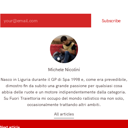
Iscriviti alla nostra newsletter e scopri in anteprima le notizie
più importanti del mattino.
Search
Subscribe
Registrandoti, accetti la nostra Informativa sulla privacy e i nostri Termini.
Michele Nicolini
Nasco in Liguria durante il GP di Spa 1998 e, come era prevedibile,
dimostro fin da subito una grande passione per qualsiasi cosa
abbia delle ruote e un motore indipendentemente dalla categoria.
Su Fuori Traiettoria mi occupo del mondo rallistico ma non solo,
occasionalmente trattando altri ambiti.
All articles
t
Next article