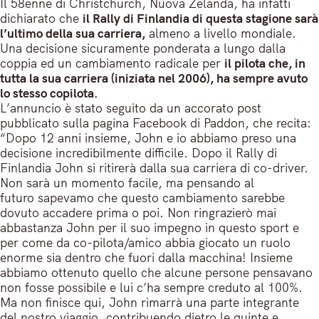
Il 58enne di Christchurch, Nuova Zelanda, ha infatti
dichiarato che
il Rally di Finlandia di questa stagione sarà
l’ultimo della sua carriera,
almeno a livello mondiale.
Una decisione sicuramente ponderata a lungo dalla
coppia ed un cambiamento radicale per
il pilota che, in
tutta la sua carriera (iniziata nel 2006), ha sempre avuto
lo stesso copilota.
L’annuncio è stato seguito da un accorato post
pubblicato sulla pagina Facebook di Paddon, che recita:
“Dopo 12 anni insieme, John e io abbiamo preso una
decisione incredibilmente difficile. Dopo il Rally di
Finlandia John si ritirerà dalla sua carriera di co-driver.
Non sarà un momento facile, ma pensando al
futuro sapevamo che questo cambiamento sarebbe
dovuto accadere prima o poi. Non ringrazierò mai
abbastanza John per il suo impegno in questo sport e
per come da co-pilota/amico abbia giocato un ruolo
enorme sia dentro che fuori dalla macchina! Insieme
abbiamo ottenuto quello che alcune persone pensavano
non fosse possibile e lui c’ha sempre creduto al 100%.
Ma non finisce qui, John rimarrà una parte integrante
del nostro viaggio, contribuendo dietro le quinte e