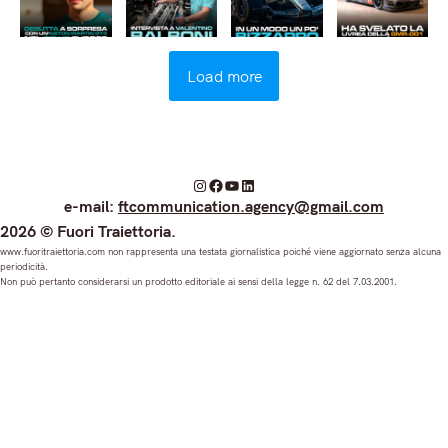
Load more
I
F
Y
L
e-mail:
ftcommunication.agency@gmail.com
n
a
o
i
2026 © Fuori Traiettoria.
s
c
u
n
www.fuoritraiettoria.com non rappresenta una testata giornalistica poiché viene aggiornato senza alcuna
periodicità.
t
e
T
k
Non può pertanto considerarsi un prodotto editoriale ai sensi della legge n. 62 del 7.03.2001.
a
b
u
e
g
o
b
d
r
o
e
I
a
k
n
m