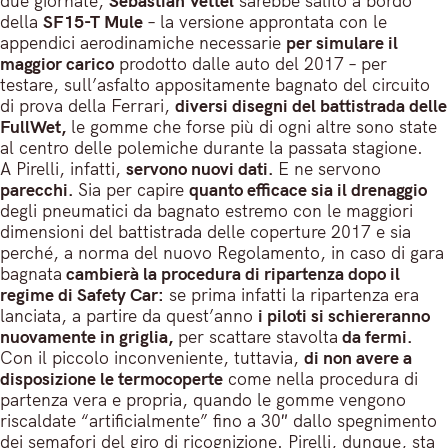
due giornate,
Sebastian Vettel
sarebbe salito a bordo
della
SF15-T Mule
– la versione approntata con le
appendici aerodinamiche necessarie
per simulare il
maggior carico
prodotto dalle auto del 2017 – per
testare, sull’asfalto appositamente bagnato del circuito
di prova della Ferrari,
diversi disegni del battistrada delle
FullWet,
le gomme che forse più di ogni altre sono state
al centro delle polemiche durante la passata stagione.
A Pirelli, infatti,
servono nuovi dati.
E ne servono
parecchi.
Sia per capire
quanto efficace sia il drenaggio
degli pneumatici da bagnato estremo con le maggiori
dimensioni del battistrada delle coperture 2017 e sia
perché, a norma del nuovo Regolamento, in caso di gara
bagnata
cambierà la procedura di ripartenza dopo il
regime di Safety Car:
se prima infatti la ripartenza era
lanciata, a partire da quest’anno
i piloti si schiereranno
nuovamente in griglia,
per scattare stavolta
da fermi.
Con il piccolo inconveniente, tuttavia,
di non avere a
disposizione le termocoperte
come nella procedura di
partenza vera e propria, quando le gomme vengono
riscaldate “artificialmente” fino a 30″ dallo spegnimento
dei semafori del giro di ricognizione. Pirelli, dunque, sta