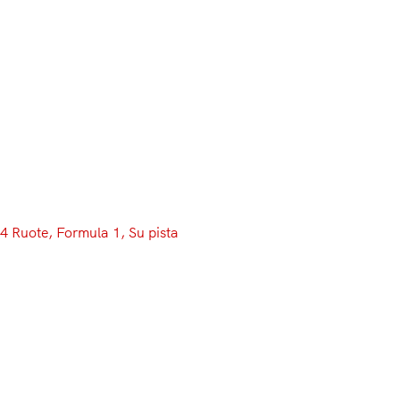
Menu
4 Ruote
, 
Formula 1
, 
Su pista
Vettel va a muro e i ricambi non
ci sono: durano un giorno i test
delle FullWet Pirelli con la
Ferrari
No, decisamente la due giorni di test con le nuove Pirelli