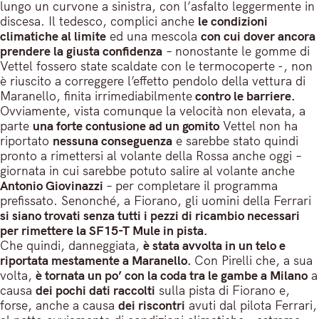
lungo un curvone a sinistra, con l’asfalto leggermente in
discesa. Il tedesco, complici anche
le condizioni
climatiche al limite
ed una mescola
con cui dover ancora
prendere la giusta confidenza
– nonostante le gomme di
Vettel fossero state scaldate con le termocoperte -, non
è riuscito a correggere l’effetto pendolo della vettura di
Maranello, finita irrimediabilmente
contro le barriere.
Ovviamente, vista comunque la velocità non elevata, a
parte
una forte contusione ad un gomito
Vettel non ha
riportato
nessuna conseguenza
e sarebbe stato quindi
pronto a rimettersi al volante della Rossa anche oggi –
giornata in cui sarebbe potuto salire al volante anche
Antonio Giovinazzi
– per completare il programma
prefissato. Senonché, a Fiorano, gli uomini della Ferrari
si siano trovati senza tutti i pezzi di ricambio necessari
per rimettere la SF15-T Mule in pista.
Che quindi, danneggiata,
è stata avvolta in un telo e
riportata mestamente a Maranello.
Con Pirelli che, a sua
volta,
è tornata un po’ con la coda tra le gambe a Milano
a
causa
dei pochi dati raccolti
sulla pista di Fiorano e,
forse, anche a causa
dei riscontri
avuti dal pilota Ferrari,