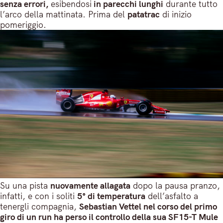
senza errori,
esibendosi
in parecchi lunghi
durante tutto
l’arco della mattinata. Prima del
patatrac
di inizio
pomeriggio.
Su una pista
nuovamente allagata
dopo la pausa pranzo,
infatti, e con i soliti
5° di temperatura
dell’asfalto a
tenergli compagnia,
Sebastian Vettel nel corso del primo
giro di un run ha perso il controllo della sua SF15-T Mule