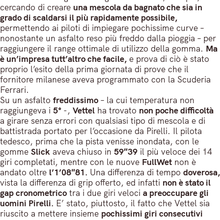
cercando di creare
una mescola da bagnato che sia in
grado di scaldarsi il più rapidamente possibile,
permettendo ai piloti di impiegare pochissime curve –
nonostante un asfalto reso più freddo dalla pioggia – per
raggiungere il range ottimale di utilizzo della gomma.
Ma
è un’impresa tutt’altro che facile,
e prova di ciò è stato
proprio l’esito della prima giornata di prove che il
fornitore milanese aveva programmato con la Scuderia
Ferrari.
Su un asfalto
freddissimo
– la cui temperatura non
raggiungeva i
5°
-,
Vettel
ha trovato
non poche difficoltà
a girare senza errori con qualsiasi tipo di mescola e di
battistrada portato per l’occasione da Pirelli. Il pilota
tedesco, prima che la pista venisse inondata, con le
gomme
Slick
aveva chiuso in
59″39
il più veloce dei 14
giri completati, mentre con le nuove
FullWet
non è
andato oltre
l’1’08″81.
Una differenza di tempo
doverosa,
vista la differenza di grip offerto, ed infatti
non è stato il
gap cronometrico
tra i due giri veloci
a preoccupare gli
uomini Pirelli.
E’ stato, piuttosto, il fatto che Vettel sia
riuscito a mettere insieme
pochissimi giri consecutivi