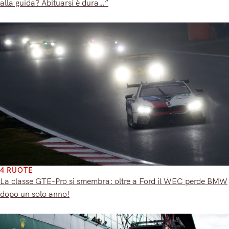
alla guida? Abituarsi è dura…”
4 RUOTE
La classe GTE-Pro si smembra: oltre a Ford il WEC perde BMW
dopo un solo anno!