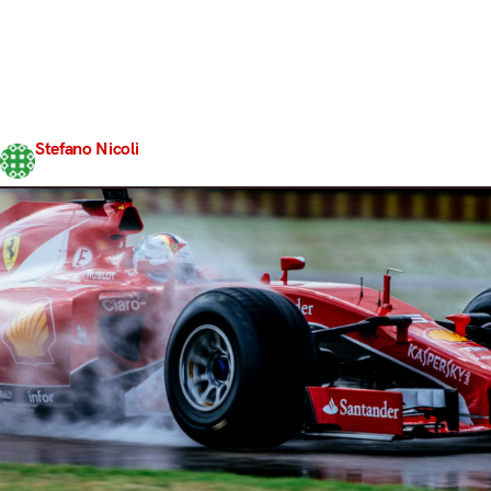
FullWet sul circuito di Fiorano non è andata come aveva
previsto la Ferrari. La Scuderia di Maranello, assieme al
costruttore di gomme milanese, aveva stilato un
programma di lavoro piuttosto preciso: nel corso delle
due giornate, Sebastian Vettel sarebbe salito a bordo
della SF15-T…
Stefano Nicoli
Share
10 Febbraio 2017
3 min read