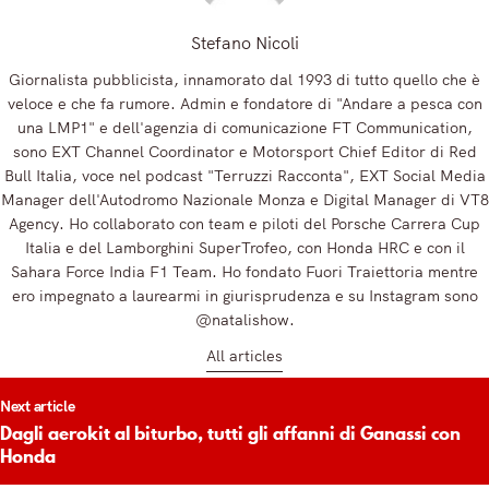
Stefano Nicoli
Giornalista pubblicista, innamorato dal 1993 di tutto quello che è
veloce e che fa rumore. Admin e fondatore di "Andare a pesca con
una LMP1" e dell'agenzia di comunicazione FT Communication,
sono EXT Channel Coordinator e Motorsport Chief Editor di Red
Bull Italia, voce nel podcast "Terruzzi Racconta", EXT Social Media
Manager dell'Autodromo Nazionale Monza e Digital Manager di VT8
Agency. Ho collaborato con team e piloti del Porsche Carrera Cup
Italia e del Lamborghini SuperTrofeo, con Honda HRC e con il
Sahara Force India F1 Team. Ho fondato Fuori Traiettoria mentre
ero impegnato a laurearmi in giurisprudenza e su Instagram sono
@natalishow.
All articles
t
Next article
igation
Dagli aerokit al biturbo, tutti gli affanni di Ganassi con
Honda