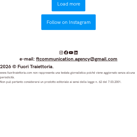
Load more
Follow on Instagram
I
F
Y
L
e-mail:
ftcommunication.agency@gmail.com
n
a
o
i
2026 © Fuori Traiettoria.
s
c
u
n
www.fuoritraiettoria.com non rappresenta una testata giornalistica poiché viene aggiornato senza alcuna
periodicità.
t
e
T
k
Non può pertanto considerarsi un prodotto editoriale ai sensi della legge n. 62 del 7.03.2001.
a
b
u
e
g
o
b
d
r
o
e
I
a
k
n
m