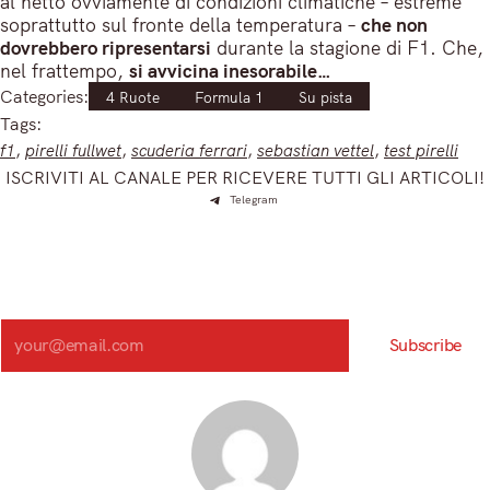
al netto ovviamente di condizioni climatiche – estreme
soprattutto sul fronte della temperatura –
che non
dovrebbero ripresentarsi
durante la stagione di F1. Che,
nel frattempo,
si avvicina inesorabile…
Categories:
4 Ruote
Formula 1
Su pista
Tags:
f1
, 
pirelli fullwet
, 
scuderia ferrari
, 
sebastian vettel
, 
test pirelli
ISCRIVITI AL CANALE PER RICEVERE TUTTI GLI ARTICOLI!
Telegram
Iscriviti e ricevi articoli appena sfornati. Unisciti alla
community!
Iscriviti alla nostra newsletter e scopri in anteprima le notizie
più importanti del mattino.
Search
Subscribe
Registrandoti, accetti la nostra Informativa sulla privacy e i nostri Termini.