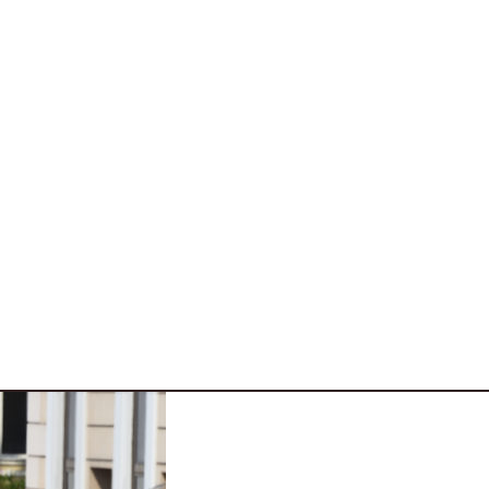
sarà tempo per la RedBull per fare tesoro dei segnal
varie 4 ruote