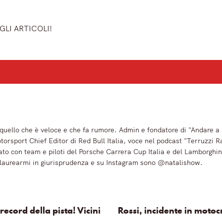
GLI ARTICOLI!
ù importanti del mattino.
o quello che è veloce e che fa rumore. Admin e fondatore di "Andare
sport Chief Editor di Red Bull Italia, voce nel podcast "Terruzzi
to con team e piloti del Porsche Carrera Cup Italia e del Lamborghi
 laurearmi in giurisprudenza e su Instagram sono @natalishow.
ecord della pista! Vicini
Rossi, incidente in motoc