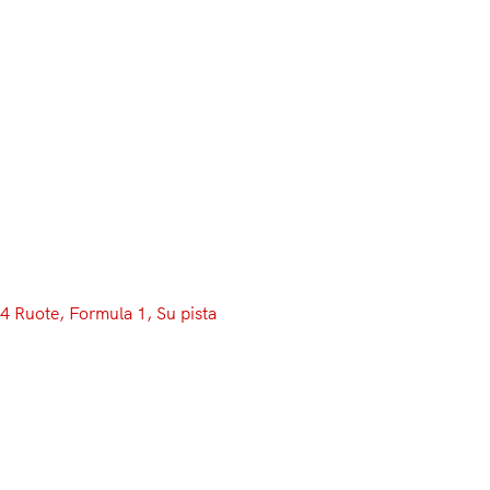
4 Ruote
, 
Formula 1
, 
Su pista
Vettel rompe il muro
e le Toro Rosso, lon
Ci sarà tempo per riflettere su questo giovedì, nell