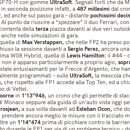
a SF70-H con gomme
UltraSoft.
Segnali forti che da Ma
 in seconda posizione infatti, a
487 millesimi
dal cro
, ed anche sul passo gara – distante
pochissimi deci
l punto da riuscire a “spezzare” il duo Ferrari, co
ccontenta della
terza
piazza davanti ai due veri outsid
anche nelle simulazioni di gara.
quella di
Max Verstappen,
che nelle FP2 ha preso p
hiuso la sessione davanti a
Sergio Perez,
ancora una
rima W08 Hybrid, quella di
Lewis Hamilton:
il #44 – 
 non è apparso particolarmente a proprio agio,
sopra
o state entusiasmanti per le Frecce d’Argento, che ha
zialmente programmati – sulle
UltraSoft,
la mescola che 
,
che rispetto alle FP1 accede alla Top Ten, ed a chiud
o di Vettel.
doorne
in
1’13″946,
un crono che gli permette di stac
i Monaco seppure alla guida di un’auto vista oggi pe
rosjean,
a sua volta davanti ad
Esteban Ocon,
che dop
 prendere ancora meglio le misure con il tracciato
ltre un
1’14″474
prima di picchiare contro le barrie
to durante le FP1 per via di un problema tecnico – d