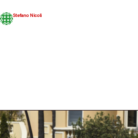
aver positivamente impressionato in queste FP2. Ci 
improvvisamente tornate in…
Stefano Nicoli
25 Maggio 2017
3 min read