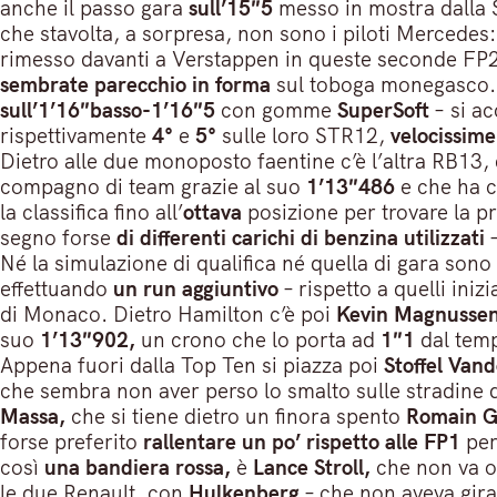
anche il passo gara
sull’15″5
messo in mostra dall
che stavolta, a sorpresa, non sono i piloti Mercedes:
rimesso davanti a Verstappen in queste seconde FP2
sembrate parecchio in forma
sul toboga monegasco. A
sull’1’16″basso-1’16″5
con gomme
SuperSoft
– si a
rispettivamente
4°
e
5°
sulle loro STR12,
velocissime
Dietro alle due monoposto faentine c’è l’altra RB13, 
compagno di team grazie al suo
1’13″486
e che ha c
la classifica fino all’
ottava
posizione per trovare la p
segno forse
di differenti carichi di benzina utilizzati
–
Né la simulazione di qualifica né quella di gara son
effettuando
un run aggiuntivo
– rispetto a quelli ini
di Monaco. Dietro Hamilton c’è poi
Kevin Magnussen
suo
1’13″902,
un crono che lo porta ad
1″1
dal temp
Appena fuori dalla Top Ten si piazza poi
Stoffel Van
che sembra non aver perso lo smalto sulle stradine d
Massa,
che si tiene dietro un finora spento
Romain G
forse preferito
rallentare un po’ rispetto alle FP1
per
così
una bandiera rossa,
è
Lance Stroll,
che non va o
le due Renault, con
Hulkenberg
– che non aveva gira