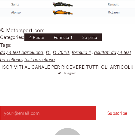
© Motorsport.com
Categories:
4 Ruote
Formula 1
Su pista
Tags:
day 4 test barcellona
, 
f1
, 
f1 2018
, 
formula 1
, 
risultati day 4 test
barcellona
, 
test barcellona
ISCRIVITI AL CANALE PER RICEVERE TUTTI GLI ARTICOLI!
Telegram
Iscriviti e ricevi articoli appena sfornati. Unisciti alla
community!
Iscriviti alla nostra newsletter e scopri in anteprima le notizie
più importanti del mattino.
Search
Subscribe
Registrandoti, accetti la nostra Informativa sulla privacy e i nostri Termini.