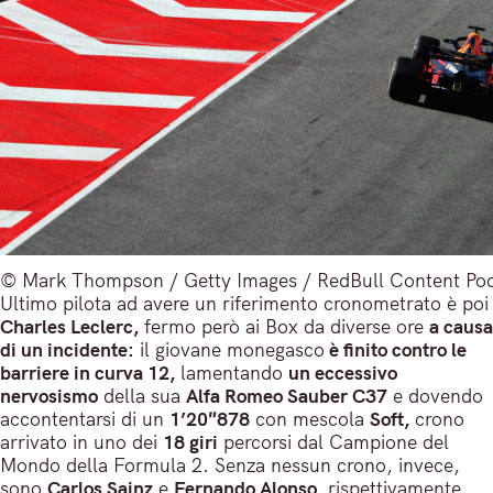
© Mark Thompson / Getty Images / RedBull Content Po
Ultimo pilota ad avere un riferimento cronometrato è poi
Charles Leclerc,
fermo però ai Box da diverse ore
a causa
di un incidente:
il giovane monegasco
è finito contro le
barriere in curva 12,
lamentando
un eccessivo
nervosismo
della sua
Alfa Romeo Sauber C37
e dovendo
accontentarsi di un
1’20″878
con mescola
Soft,
crono
arrivato in uno dei
18 giri
percorsi dal Campione del
Mondo della Formula 2. Senza nessun crono, invece,
sono
Carlos Sainz
e
Fernando Alonso,
rispettivamente