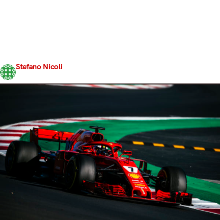
giornata di test pre-season della Formula 1. Alle ore
13:00, sul circuito del Montmelò, non è stata sventolata
alcuna bandiera a scacchi, con scuderie ed organizzatori
che di comune accordo hanno deciso di prolungare la
sessione fino alle 18:00 nel tentativo di recuperare tutto
il tempo…
Stefano Nicoli
Share
9 Marzo 2018
4 min read