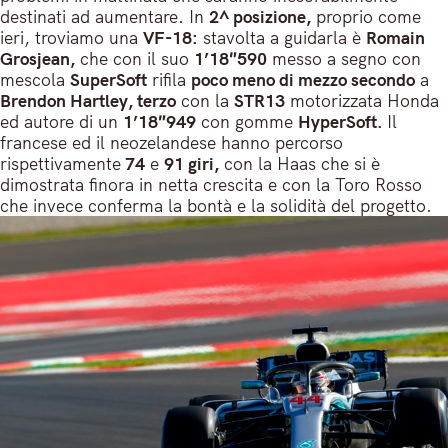
destinati ad aumentare. In
2^ posizione,
proprio come
ieri, troviamo una
VF-18:
stavolta a guidarla è
Romain
Grosjean,
che con il suo
1’18″590
messo a segno con
mescola
SuperSoft
rifila
poco meno di mezzo secondo
a
Brendon Hartley, terzo
con la
STR13
motorizzata Honda
ed autore di un
1’18″949
con gomme
HyperSoft.
Il
francese ed il neozelandese hanno percorso
rispettivamente
74
e
91 giri,
con la Haas che si è
dimostrata finora in netta crescita e con la Toro Rosso
che invece conferma la bontà e la solidità del progetto.