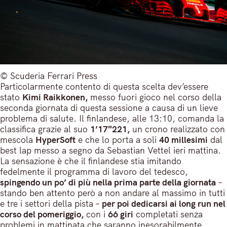
© Scuderia Ferrari Press
Particolarmente contento di questa scelta dev’essere
stato
Kimi Raikkonen,
messo fuori gioco nel corso della
seconda giornata di questa sessione a causa di un lieve
problema di salute. Il finlandese, alle 13:10, comanda la
classifica grazie al suo
1’17″221,
un crono realizzato con
mescola
HyperSoft
e che lo porta a soli
40 millesimi
dal
best lap messo a segno da Sebastian Vettel ieri mattina.
La sensazione è che il finlandese stia imitando
fedelmente il programma di lavoro del tedesco,
spingendo un po’ di più nella prima parte della giornata
–
stando ben attento però a non andare al massimo in tutti
e tre i settori della pista –
per poi dedicarsi ai long run nel
corso del pomeriggio,
con i
66 giri
completati senza
problemi in mattinata che saranno inesorabilmente