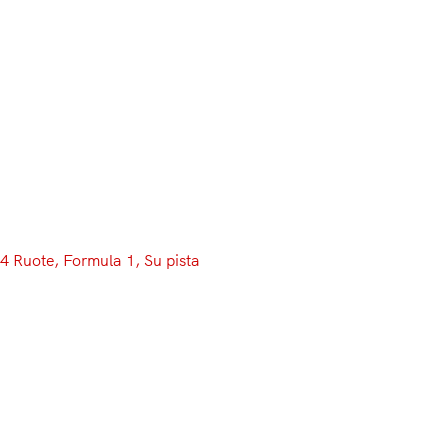
Menu
4 Ruote
, 
Formula 1
, 
Su pista
Test Barcellona, Day 4:
Raikkonen fa 1’17″2, ma
Hamilton vola con le Medium.
Disastro McLaren e Renault
Niente pausa pranzo, nel corso della quarta ed ultima