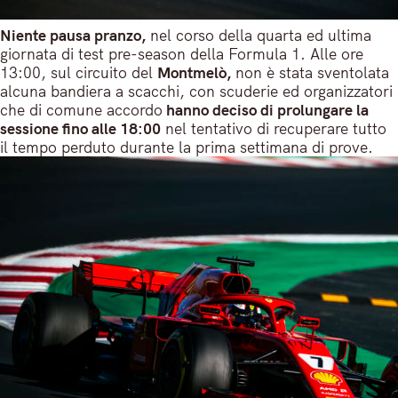
Niente pausa pranzo,
nel corso della quarta ed ultima
giornata di test pre-season della Formula 1. Alle ore
13:00, sul circuito del
Montmelò,
non è stata sventolata
alcuna bandiera a scacchi, con scuderie ed organizzatori
che di comune accordo
hanno deciso di prolungare la
sessione fino alle 18:00
nel tentativo di recuperare tutto
il tempo perduto durante la prima settimana di prove.