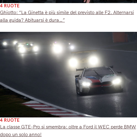
4 RUOTE
Ghiotto: “La Ginetta è più simile del previsto alle F2. Alternarsi
alla guida? Abituarsi è dura…”
4 RUOTE
La classe GTE-Pro si smembra: oltre a Ford il WEC perde BMW
dopo un solo anno!