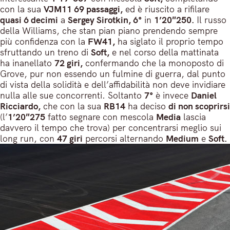
con la sua
VJM11 69 passaggi,
ed è riuscito a rifilare
quasi 6 decimi
a
Sergey Sirotkin, 6°
in
1’20″250.
Il russo
della Williams, che stan pian piano prendendo sempre
più confidenza con la
FW41,
ha siglato il proprio tempo
sfruttando un treno di
Soft,
e nel corso della mattinata
ha inanellato
72 giri,
confermando che la monoposto di
Grove, pur non essendo un fulmine di guerra, dal punto
di vista della solidità e dell’affidabilità non deve invidiare
nulla alle sue concorrenti. Soltanto
7°
è invece
Daniel
Ricciardo,
che con la sua
RB14
ha deciso
di non scoprirsi
(l’
1’20″275
fatto segnare con mescola
Media
lascia
davvero il tempo che trova) per concentrarsi meglio sui
long run, con
47 giri
percorsi alternando
Medium
e
Soft.