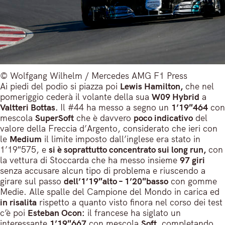
© Wolfgang Wilhelm / Mercedes AMG F1 Press
Ai piedi del podio si piazza poi
Lewis Hamilton,
che nel
pomeriggio cederà il volante della sua
W09 Hybrid
a
Valtteri Bottas.
Il #44 ha messo a segno un
1’19″464
con
mescola
SuperSoft
che è davvero
poco indicativo
del
valore della Freccia d’Argento, considerato che ieri con
le
Medium
il limite imposto dall’inglese era stato in
1’19″575, e
si è soprattutto concentrato sui long run,
con
la vettura di Stoccarda che ha messo insieme
97 giri
senza accusare alcun tipo di problema e riuscendo a
girare sul passo
dell’1’19″alto – 1’20″basso
con gomme
Medie. Alle spalle del Campione del Mondo in carica ed
in risalita
rispetto a quanto visto finora nel corso dei test
c’è poi
Esteban Ocon:
il francese ha siglato un
interessante
1’19″667
con mescola
Soft,
completando