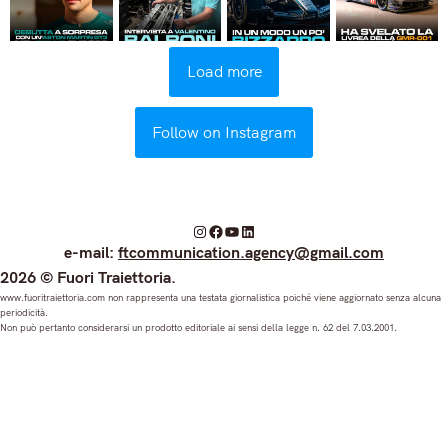
Load more
Follow on Instagram
I
F
Y
L
e-mail:
ftcommunication.agency@gmail.com
n
a
o
i
2026 © Fuori Traiettoria.
s
c
u
n
www.fuoritraiettoria.com non rappresenta una testata giornalistica poiché viene aggiornato senza alcuna
periodicità.
t
e
T
k
Non può pertanto considerarsi un prodotto editoriale ai sensi della legge n. 62 del 7.03.2001.
a
b
u
e
g
o
b
d
r
o
e
I
a
k
n
m