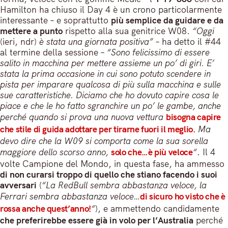
Hamilton ha chiuso il Day 4 è un crono particolarmente
interessante – e soprattutto
più semplice da guidare e da
mettere a punto
rispetto alla sua genitrice W08.
“Oggi
(ieri, ndr)
è stata una giornata positiva”
– ha detto il #44
al termine della sessione –
“Sono felicissimo di essere
salito in macchina per mettere assieme un po’ di giri. E’
stata la prima occasione in cui sono potuto scendere in
pista per imparare qualcosa di più sulla macchina e sulle
sue caratteristiche. Diciamo che ho dovuto capire cosa le
piace e che le ho fatto sgranchire un po’ le gambe, anche
perché quando si prova una nuova vettura
bisogna capire
che stile di guida adottare per tirarne fuori il meglio.
Ma
devo dire che la W09 si comporta come la sua sorella
maggiore dello scorso anno,
solo che…è più veloce
“
. Il 4
volte Campione del Mondo, in questa fase, ha ammesso
di non curarsi troppo di quello che stiano facendo i suoi
avversari
(
“La RedBull sembra abbastanza veloce, la
Ferrari sembra abbastanza veloce…
di sicuro ho visto che è
rossa anche quest’anno!
“
), e ammettendo candidamente
che preferirebbe essere già in volo per l’Australia
perché