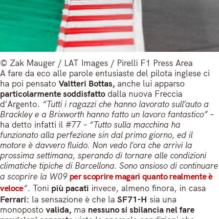
© Zak Mauger / LAT Images / Pirelli F1 Press Area
A fare da eco alle parole entusiaste del pilota inglese ci
ha poi pensato
Valtteri Bottas,
anche lui apparso
particolarmente soddisfatto
dalla nuova Freccia
d’Argento.
“Tutti i ragazzi che hanno lavorato sull’auto a
Brackley e a Brixworth hanno fatto un lavoro fantastico”
–
ha detto infatti il #77 –
“Tutto sulla macchina ha
funzionato alla perfezione sin dal primo giorno, ed il
motore è davvero fluido. Non vedo l’ora che arrivi la
prossima settimana, sperando di tornare alle condizioni
climatiche tipiche di Barcellona. Sono ansioso di continuare
a scoprire la W09
per scoprire magari quanto realmente è
veloce
“
. Toni
più pacati
invece, almeno finora, in casa
Ferrari:
la sensazione è che la
SF71-H
sia una
monoposto
valida,
ma
nessuno si sbilancia nel fare