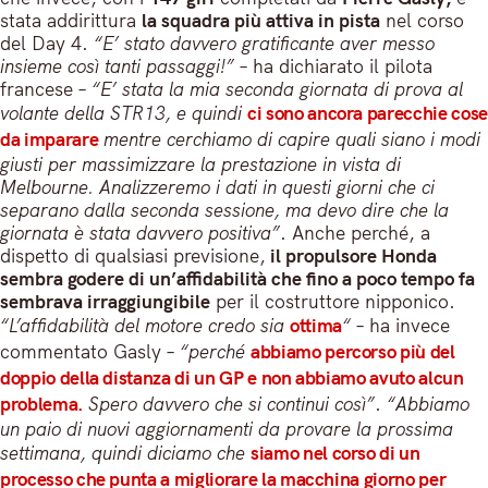
stata addirittura
la squadra più attiva in pista
nel corso
del Day 4.
“E’ stato davvero gratificante aver messo
insieme così tanti passaggi!”
– ha dichiarato il pilota
francese –
“E’ stata la mia seconda giornata di prova al
volante della STR13, e quindi
ci sono ancora parecchie cose
da imparare
mentre cerchiamo di capire quali siano i modi
giusti per massimizzare la prestazione in vista di
Melbourne. Analizzeremo i dati in questi giorni che ci
separano dalla seconda sessione, ma devo dire che la
giornata è stata davvero positiva”
. Anche perché, a
dispetto di qualsiasi previsione,
il propulsore Honda
sembra godere di un’affidabilità che fino a poco tempo fa
sembrava irraggiungibile
per il costruttore nipponico.
“L’affidabilità del motore credo sia
ottima
“
– ha invece
commentato Gasly –
“perché
abbiamo percorso più del
doppio della distanza di un GP e non abbiamo avuto alcun
problema.
Spero davvero che si continui così”
.
“Abbiamo
un paio di nuovi aggiornamenti da provare la prossima
settimana, quindi diciamo che
siamo nel corso di un
processo che punta a migliorare la macchina giorno per