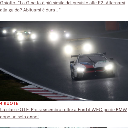
Ghiotto: “La Ginetta è più simile del previsto alle F2. Alternarsi
alla guida? Abituarsi è dura…”
4 RUOTE
La classe GTE-Pro si smembra: oltre a Ford il WEC perde BMW
dopo un solo anno!