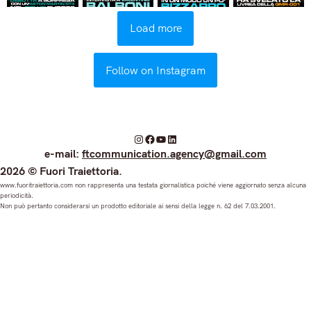
Load more
Follow on Instagram
I
F
Y
L
e-mail:
ftcommunication.agency@gmail.com
n
a
o
i
2026 © Fuori Traiettoria.
s
c
u
n
www.fuoritraiettoria.com non rappresenta una testata giornalistica poiché viene aggiornato senza alcuna
periodicità.
t
e
T
k
Non può pertanto considerarsi un prodotto editoriale ai sensi della legge n. 62 del 7.03.2001.
a
b
u
e
g
o
b
d
r
o
e
I
a
k
n
m