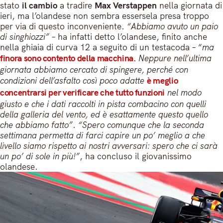
stato
il cambio
a tradire
Max Verstappen
nella giornata di
ieri, ma l’olandese non sembra essersela presa troppo
per via di questo inconveniente.
“Abbiamo avuto un paio
di singhiozzi”
– ha infatti detto l’olandese, finito anche
nella ghiaia di curva 12 a seguito di un testacoda – “
ma
finora sono contento della macchina.
Neppure nell’ultima
giornata abbiamo cercato di spingere, perché con
condizioni dell’asfalto così poco adatte
è meglio
concentrarsi per verificare che tutto funzioni
nel modo
giusto e che i dati raccolti in pista combacino con quelli
della galleria del vento, ed è esattamente questo quello
che abbiamo fatto”
.
“Spero comunque che la seconda
settimana permetta di farci capire un po’ meglio a che
livello siamo rispetto ai nostri avversari: spero che ci sarà
un po’ di sole in più!”
, ha concluso il giovanissimo
olandese.