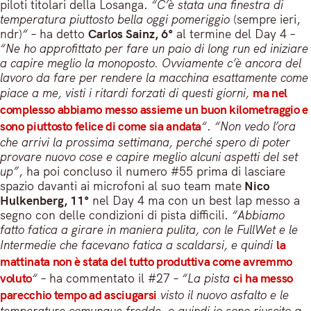
piloti titolari della Losanga.
“C’è stata una finestra di
temperatura piuttosto bella oggi pomeriggio
(sempre ieri,
ndr)
“
– ha detto
Carlos Sainz, 6°
al termine del Day 4 –
“Ne ho approfittato per fare un paio di long run ed iniziare
a capire meglio la monoposto. Ovviamente c’è ancora del
lavoro da fare per rendere la macchina esattamente come
piace a me, visti i ritardi forzati di questi giorni,
ma nel
complesso abbiamo messo assieme un buon kilometraggio e
sono piuttosto felice di come sia andata
“
.
“Non vedo l’ora
che arrivi la prossima settimana, perché spero di poter
provare nuovo cose e capire meglio alcuni aspetti del set
up”
, ha poi concluso il numero #55 prima di lasciare
spazio davanti ai microfoni al suo team mate
Nico
Hulkenberg, 11°
nel Day 4 ma con un best lap messo a
segno con delle condizioni di pista difficili.
“Abbiamo
fatto fatica a girare in maniera pulita, con le FullWet e le
Intermedie che facevano fatica a scaldarsi, e quindi
la
mattinata non è stata del tutto produttiva come avremmo
voluto
“
– ha commentato il #27 –
“La pista
ci ha messo
parecchio tempo ad asciugarsi
visto il nuovo asfalto e le
temperature comunque fredde, e quindi io sono riuscito a