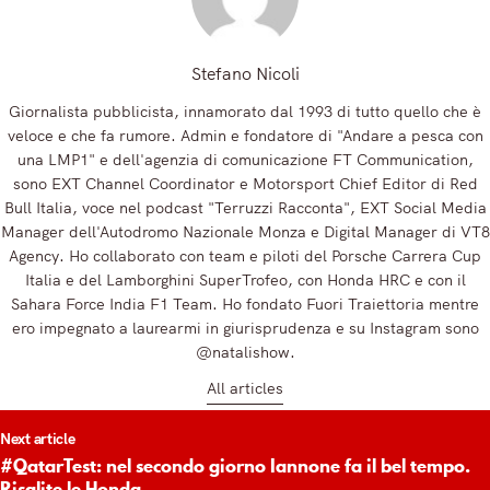
Stefano Nicoli
Giornalista pubblicista, innamorato dal 1993 di tutto quello che è
veloce e che fa rumore. Admin e fondatore di "Andare a pesca con
una LMP1" e dell'agenzia di comunicazione FT Communication,
sono EXT Channel Coordinator e Motorsport Chief Editor di Red
Bull Italia, voce nel podcast "Terruzzi Racconta", EXT Social Media
Manager dell'Autodromo Nazionale Monza e Digital Manager di VT8
Agency. Ho collaborato con team e piloti del Porsche Carrera Cup
Italia e del Lamborghini SuperTrofeo, con Honda HRC e con il
Sahara Force India F1 Team. Ho fondato Fuori Traiettoria mentre
ero impegnato a laurearmi in giurisprudenza e su Instagram sono
@natalishow.
All articles
t
Next article
igation
#QatarTest: nel secondo giorno Iannone fa il bel tempo.
Risalite le Honda