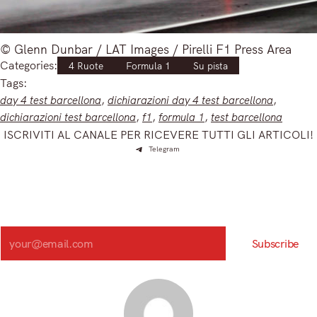
© Glenn Dunbar / LAT Images / Pirelli F1 Press Area
Categories:
4 Ruote
Formula 1
Su pista
Tags:
day 4 test barcellona
, 
dichiarazioni day 4 test barcellona
, 
dichiarazioni test barcellona
, 
f1
, 
formula 1
, 
test barcellona
ISCRIVITI AL CANALE PER RICEVERE TUTTI GLI ARTICOLI!
Telegram
Iscriviti e ricevi articoli appena sfornati. Unisciti alla
community!
Iscriviti alla nostra newsletter e scopri in anteprima le notizie
più importanti del mattino.
Search
Subscribe
Registrandoti, accetti la nostra Informativa sulla privacy e i nostri Termini.