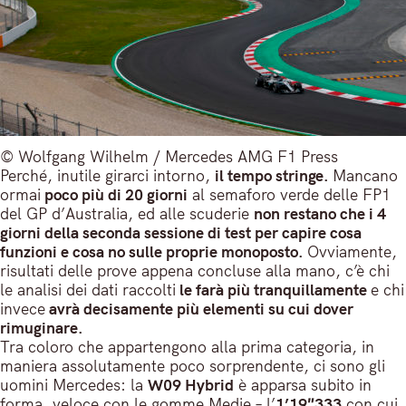
© Wolfgang Wilhelm / Mercedes AMG F1 Press
Perché, inutile girarci intorno,
il tempo stringe.
Mancano
ormai
poco più di 20 giorni
al semaforo verde delle FP1
del GP d’Australia, ed alle scuderie
non restano che i 4
giorni della seconda sessione di test per capire cosa
funzioni e cosa no sulle proprie monoposto.
Ovviamente,
risultati delle prove appena concluse alla mano, c’è chi
le analisi dei dati raccolti
le farà più tranquillamente
e chi
invece
avrà decisamente più elementi su cui dover
rimuginare.
Tra coloro che appartengono alla prima categoria, in
maniera assolutamente poco sorprendente, ci sono gli
uomini Mercedes: la
W09 Hybrid
è apparsa subito in
forma, veloce con le gomme Medie – l’
1’19″333
con cui