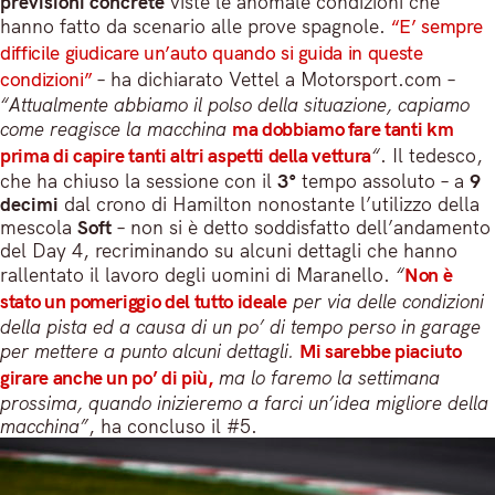
previsioni concrete
viste le anomale condizioni che
hanno fatto da scenario alle prove spagnole.
“E’ sempre
difficile giudicare un’auto quando si guida in queste
condizioni”
– ha dichiarato Vettel a Motorsport.com –
“Attualmente abbiamo il polso della situazione, capiamo
come reagisce la macchina
ma dobbiamo fare tanti km
prima di capire tanti altri aspetti della vettura
“
. Il tedesco,
che ha chiuso la sessione con il
3°
tempo assoluto – a
9
decimi
dal crono di Hamilton nonostante l’utilizzo della
mescola
Soft
– non si è detto soddisfatto dell’andamento
del Day 4, recriminando su alcuni dettagli che hanno
rallentato il lavoro degli uomini di Maranello.
“
Non è
stato un pomeriggio del tutto ideale
per via delle condizioni
della pista ed a causa di un po’ di tempo perso in garage
per mettere a punto alcuni dettagli.
Mi sarebbe piaciuto
girare anche un po’ di più,
ma lo faremo la settimana
prossima, quando inizieremo a farci un’idea migliore della
macchina”
, ha concluso il #5.