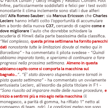
© Patrick Lundin / Getty Images / RedBull Content Pool
Infine, particolarmente soddisfatti e felici per i test svolti
nonostante il clima inclemente sono stati i due alfieri
dell’
Alfa Romeo Sauber:
sia
Marcus Ericsson
che
Charles
Leclerc
hanno infatti colto l’opportunità di accumulare
km a bordo della nuova
C37,
cercando di capire
come e
dove migliorare
l’auto che dovrebbe schiodare la
scuderia di Hinwil dalla parte bassissima della classifica.
“Nel complesso,
questa prima settimana ha fornito parecchi
dati
nonostante tutte le limitazioni dovute al meteo qui in
Barcellona”
– ha commentato il pilota svedese –
“Quindi
abbiamo imparato tanto, e speriamo di continuare a fare
progressi nella prossima settimana.
Almeno in questa
abbiamo capito come si comporta la macchina sul
bagnato…
“
.
“E’ stato davvero stupendo essere tornati in
pista questa settimana”
– ha commentato un ovviamente
entusiasta Leclerc, all’esordio da pilota titolare in F1 –
“Sono riuscito ad imparare molte delle nuove procedure,
e
inizio a sentirmi più a mio agio nella macchina
(il
monegasco, a parità di gomma, ha rifilato 1″ netto al
compagno di team, ndr)
. Le condizioni meteo non sono