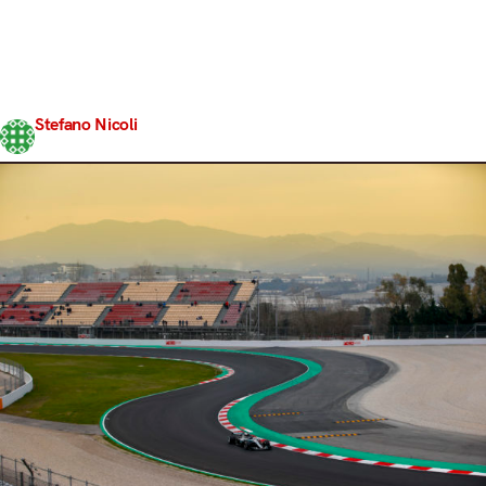
garage che si smontano. Il Circuit del Catalunya, dopo
aver ospitato la prima sessione di test pre-season della
F1, doveva apparire più o meno così a chi lo osservava
attorno alle 19:00, quando era già trascorsa un’ora dallo
sventolare della bandiera a scacchi del Day 4 e le varie…
Stefano Nicoli
Share
2 Marzo 2018
8 min read