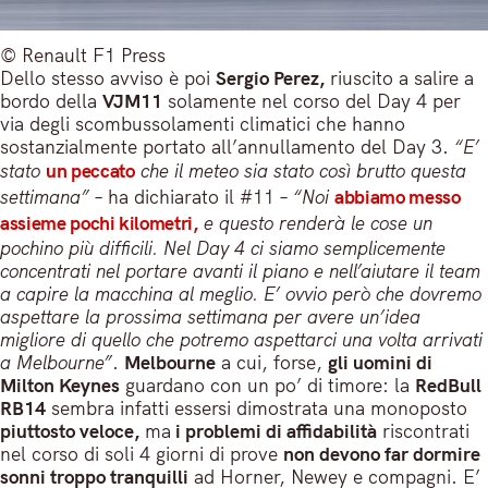
© Renault F1 Press
Dello stesso avviso è poi
Sergio Perez,
riuscito a salire a
bordo della
VJM11
solamente nel corso del Day 4 per
via degli scombussolamenti climatici che hanno
sostanzialmente portato all’annullamento del Day 3.
“E’
stato
un peccato
che il meteo sia stato così brutto questa
settimana”
– ha dichiarato il #11 –
“Noi
abbiamo messo
assieme pochi kilometri,
e questo renderà le cose un
pochino più difficili. Nel Day 4 ci siamo semplicemente
concentrati nel portare avanti il piano e nell’aiutare il team
a capire la macchina al meglio. E’ ovvio però che dovremo
aspettare la prossima settimana per avere un’idea
migliore di quello che potremo aspettarci una volta arrivati
a Melbourne”
.
Melbourne
a cui, forse,
gli uomini di
Milton Keynes
guardano con un po’ di timore: la
RedBull
RB14
sembra infatti essersi dimostrata una monoposto
piuttosto veloce,
ma
i problemi di affidabilità
riscontrati
nel corso di soli 4 giorni di prove
non devono far dormire
sonni troppo tranquilli
ad Horner, Newey e compagni. E’