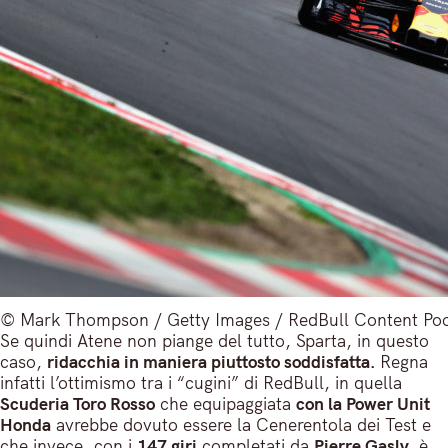
© Mark Thompson / Getty Images / RedBull Content Po
Se quindi Atene non piange del tutto, Sparta, in questo
caso,
ridacchia in maniera piuttosto soddisfatta.
Regna
infatti l’ottimismo tra i “cugini” di RedBull, in quella
Scuderia Toro Rosso
che equipaggiata
con la Power Unit
Honda
avrebbe dovuto essere la Cenerentola dei Test e
che invece, con i
147 giri
completati da
Pierre Gasly,
è