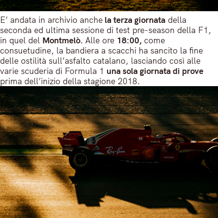
E’ andata in archivio anche
la terza giornata
della
seconda ed ultima sessione di test pre-season della F1,
in quel del
Montmelò.
Alle ore
18:00,
come
consuetudine, la bandiera a scacchi ha sancito la fine
delle ostilità sull’asfalto catalano, lasciando così alle
varie scuderia di Formula 1
una sola giornata di prove
prima dell’inizio della stagione 2018.