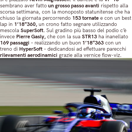
sembrano aver fatto
un grosso passo avanti
rispetto alla
scorsa settimana, con la monoposto statunitense che ha
chiuso la giornata percorrendo
153 tornate
e con un best
lap in
1’18″360,
un crono fatto segnare utilizzando
mescola
SuperSoft.
Sul gradino più basso del podio c’è
invece
Pierre Gasly,
che con la sua
STR13
ha inanellato
169 passaggi
– realizzando un buon
1’18″363
con un
treno di
HyperSoft
– dedicandosi ad effettuare parecchi
rilevamenti aerodinamici
grazie alla vernice flow-viz.