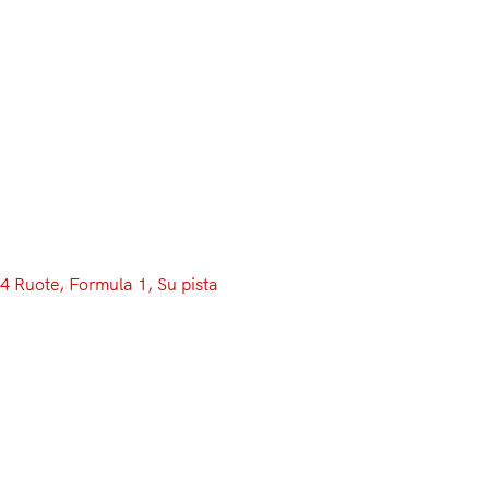
Menu
4 Ruote
, 
Formula 1
, 
Su pista
Test Barcellona, Day 3: Vettel
disintegra il muro dell’1’17”,
Mercedes ancora veloce sulle
Medium
E’ andata in archivio anche la terza giornata della