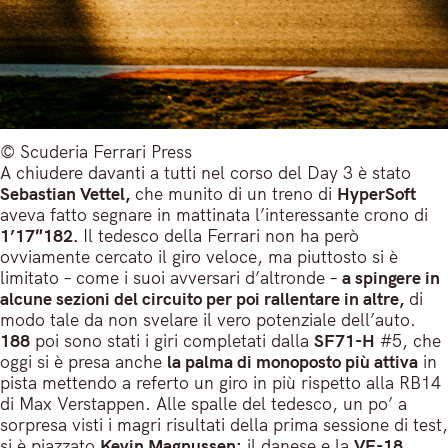
© Scuderia Ferrari Press
A chiudere davanti a tutti nel corso del Day 3 è stato
Sebastian Vettel,
che munito di un treno di
HyperSoft
aveva fatto segnare in mattinata l’interessante crono di
1’17″182.
Il tedesco della Ferrari non ha però
ovviamente cercato il giro veloce, ma piuttosto si è
limitato – come i suoi avversari d’altronde –
a spingere in
alcune sezioni del circuito per poi rallentare in altre,
di
modo tale da non svelare il vero potenziale dell’auto.
188
poi sono stati i giri completati dalla
SF71-H
#5, che
oggi si è presa anche
la palma di monoposto più attiva
in
pista mettendo a referto un giro in più rispetto alla RB14
di Max Verstappen. Alle spalle del tedesco, un po’ a
sorpresa visti i magri risultati della prima sessione di test,
si è piazzato
Kevin Magnussen:
il danese e la
VF-18