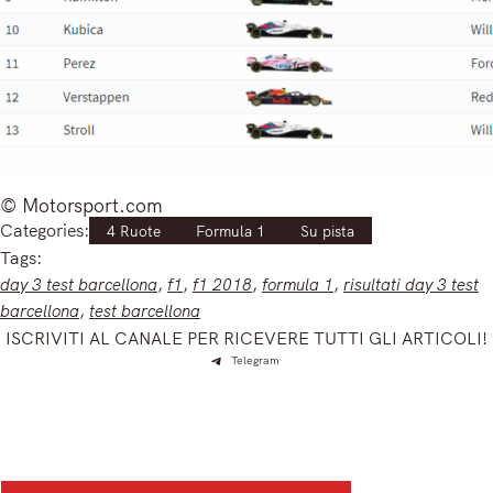
© Motorsport.com
Categories:
4 Ruote
Formula 1
Su pista
Tags:
day 3 test barcellona
, 
f1
, 
f1 2018
, 
formula 1
, 
risultati day 3 test
barcellona
, 
test barcellona
ISCRIVITI AL CANALE PER RICEVERE TUTTI GLI ARTICOLI!
Telegram
Iscriviti e ricevi articoli appena sfornati. Unisciti alla
community!
Iscriviti alla nostra newsletter e scopri in anteprima le notizie
più importanti del mattino.
Search