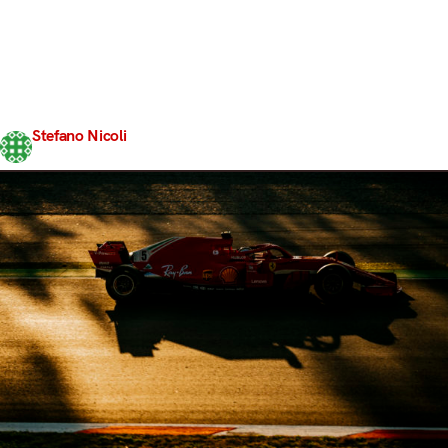
seconda ed ultima sessione di test pre-season della F1,
in quel del Montmelò. Alle ore 18:00, come
consuetudine, la bandiera a scacchi ha sancito la fine
delle ostilità sull’asfalto catalano, lasciando così alle
varie scuderia di Formula 1 una sola giornata di prove
prima dell’inizio della…
Stefano Nicoli
Share
8 Marzo 2018
4 min read