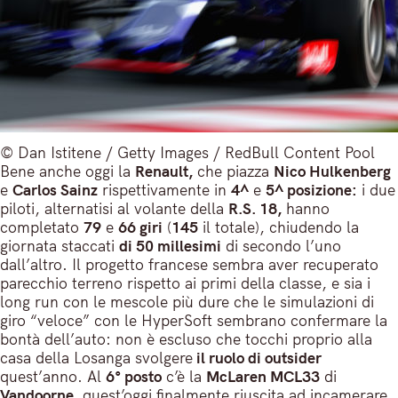
© Dan Istitene / Getty Images / RedBull Content Pool
Bene anche oggi la
Renault,
che piazza
Nico Hulkenberg
e
Carlos Sainz
rispettivamente in
4^
e
5^ posizione:
i due
piloti, alternatisi al volante della
R.S. 18,
hanno
completato
79
e
66 giri
(
145
il totale), chiudendo la
giornata staccati
di 50 millesimi
di secondo l’uno
dall’altro. Il progetto francese sembra aver recuperato
parecchio terreno rispetto ai primi della classe, e sia i
long run con le mescole più dure che le simulazioni di
giro “veloce” con le HyperSoft sembrano confermare la
bontà dell’auto: non è escluso che tocchi proprio alla
casa della Losanga svolgere
il ruolo di outsider
quest’anno. Al
6° posto
c’è la
McLaren MCL33
di
Vandoorne,
quest’oggi finalmente riuscita ad incamerare