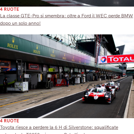
4 RUOTE
La classe GTE-Pro si smembra: oltre a Ford il WEC perde BMW
dopo un solo anno!
4 RUOTE
Toyota riesce a perdere la 6 H di Silverstone: squalificate