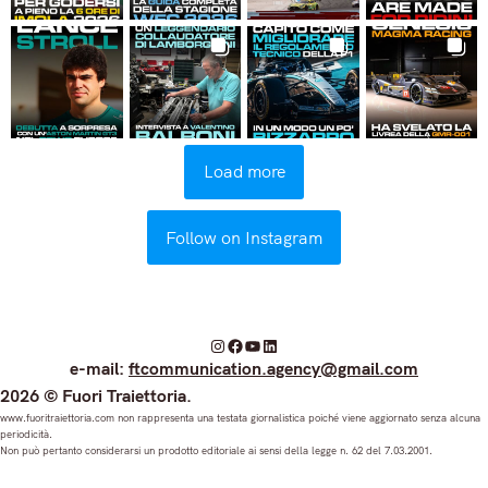
Load more
Follow on Instagram
I
F
Y
L
e-mail:
ftcommunication.agency@gmail.com
n
a
o
i
2026 © Fuori Traiettoria.
s
c
u
n
www.fuoritraiettoria.com non rappresenta una testata giornalistica poiché viene aggiornato senza alcuna
periodicità.
t
e
T
k
Non può pertanto considerarsi un prodotto editoriale ai sensi della legge n. 62 del 7.03.2001.
a
b
u
e