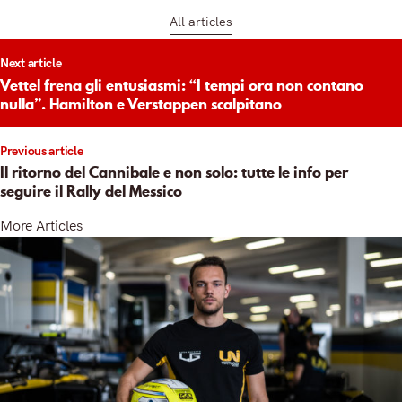
All articles
t
Next article
igation
Vettel frena gli entusiasmi: “I tempi ora non contano
nulla”. Hamilton e Verstappen scalpitano
Previous article
Il ritorno del Cannibale e non solo: tutte le info per
seguire il Rally del Messico
More Articles