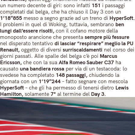
un numero decente di giri: sono infatti
151
i passaggi
completati dal belga, che ha chiuso il Day 3 con un
1’18″855
messo a segno grazie ad un treno di
HyperSoft.
I problemi in quel di Woking, tuttavia, sembrano
ben
lungi dall’essere risolti,
con il cofano motore della
monoposto arancione che presenta
sempre più fessure
nel disperato tentativo
di lasciar “respirare” meglio la PU
Renault,
oggetto di diversi
surriscaldamenti
nel corso dei
giorni passati. Alle spalle del belga c’è poi
Marcus
Ericsson,
che con la sua
Alfa Romeo Sauber C37
ha
causato
una bandiera rossa
per via di un testacoda: lo
svedese ha completato
148 passaggi,
chiudendo la
giornata con un
1’19″244
– fatto segnare con mescola
HyperSoft
– che gli ha permesso di tenersi dietro
Lewis
Hamilton,
solamente
7°
al termine del
Day 3.