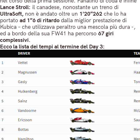
nel corso della prima sessione. Fanalino di coda è infine
Lance Stroll:
il canadese, nonostante un treno di
UltraSoft,
non è andato oltre un
1’20″262
che lo ha
portato
ad 1″6 di ritardo
dalla miglior prestazione di
Kubica – che utilizzava peraltro una mescola più dura -,
ed a bordo della sua FW41 ha percorso
67 giri
complessivi.
Ecco la lista dei tempi al termine del Day 3: