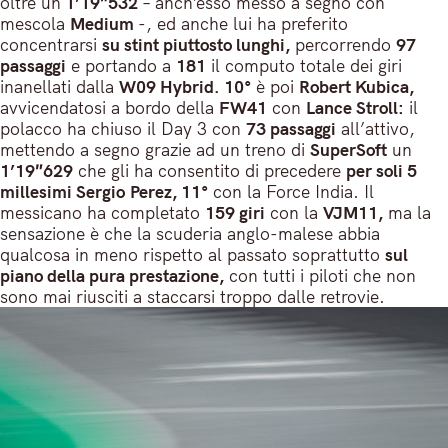
oltre un
1’19″532
– anch’esso messo a segno con
mescola
Medium
-, ed anche lui ha preferito
concentrarsi
su stint piuttosto lunghi,
percorrendo
97
passaggi
e portando a
181
il computo totale dei giri
inanellati dalla
W09 Hybrid.
10°
è poi
Robert Kubica,
avvicendatosi a bordo della
FW41
con
Lance Stroll:
il
polacco ha chiuso il Day 3 con
73 passaggi
all’attivo,
mettendo a segno grazie ad un treno di
SuperSoft
un
1’19″629
che gli ha consentito di precedere
per soli 5
millesimi Sergio
Perez, 11°
con la Force India. Il
messicano ha completato
159 giri
con la
VJM11,
ma la
sensazione è che la scuderia anglo-malese abbia
qualcosa in meno rispetto al passato soprattutto
sul
piano della pura prestazione,
con tutti i piloti che non
sono mai riusciti a staccarsi troppo dalle retrovie.