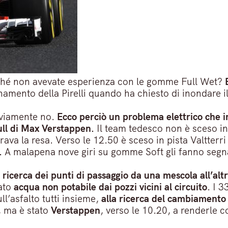
erché non avevate esperienza con le gomme Full Wet?
namento della Pirelli quando ha chiesto di inondare i
vviamente no.
Ecco perciò un problema elettrico che 
ull di Max Verstappen.
Il team tedesco non è sceso in 
rava la resa. Verso le 12.50 è sceso in pista Valtter
.
A malapena nove giri su gomme Soft gli fanno seg
a
ricerca dei punti di passaggio da una mescola all’altr
zato
acqua non potabile dai pozzi vicini al circuito
. I 3
ll’asfalto tutti insieme,
alla ricerca del cambiamento 
, ma è stato
Verstappen
, verso le 10.20, a renderle 