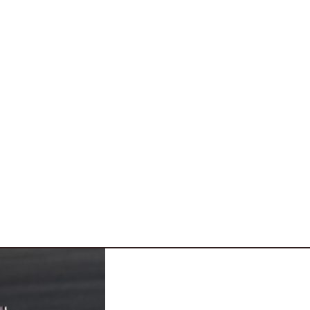
namento della Pirelli quando ha chiesto di inondare i
varie 4 ruote