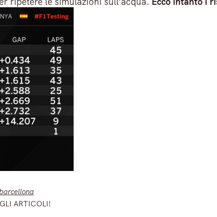
r ripetere le simulazioni sull’acqua.
Ecco intanto i r
 barcellona
GLI ARTICOLI!