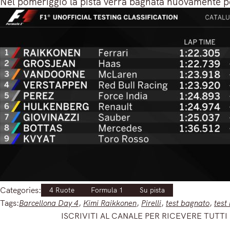
Nel pomeriggio la pista verrà bagnata nuovamente pe
Categories:
4 Ruote
Formula 1
Su pista
Tags:
Barcellona Day 4
, 
Kimi Raikkonen
, 
Pirelli
, 
test bagnato
, 
test
ISCRIVITI AL CANALE PER RICEVERE TUTTI 
Iscriviti e ricevi articoli appena sfornati. Unisciti alla community!