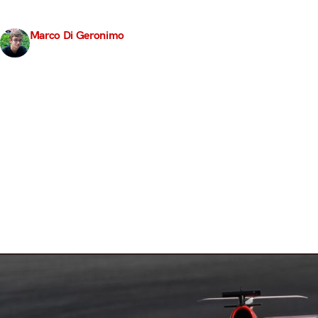
aiuteranno di certo. Questo deve esser stato il ragio
test. E le carte in tavola…
Marco Di Geronimo
2 Marzo 2017
4 min read