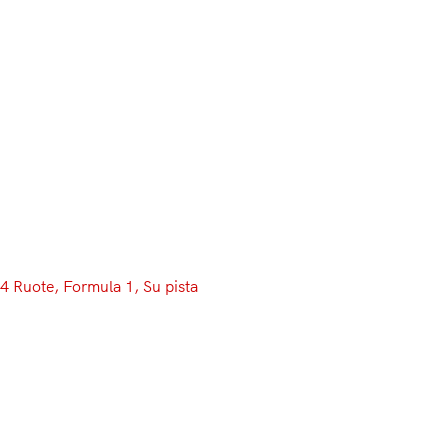
4 Ruote
, 
Formula 1
, 
Su pista
Test Barcellona, Day 
Mercedes ferma per 
Vi siete lamentati perché slittavate sul bagnato? Pe