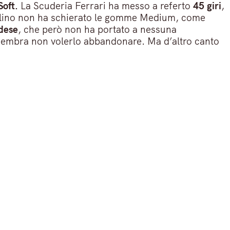
oft.
La Scuderia Ferrari ha messo a referto
45 giri
,
avallino non ha schierato le gomme Medium, come
ndese
, che però non ha portato a nessuna
a sembra non volerlo abbandonare. Ma d’altro canto