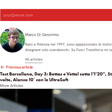
Iscriviti alla nostra newsletter e scopri in anteprima le notizie pi
Search
Registrandoti, accetti la nostra Informativa sulla privacy e i nostri Termini.
Marco Di Geronimo
Nato a Potenza nel 1997, sono appassionato di motori
disegnare solo scarabocchi. Su Fuori Traiettoria mi o
All articles
Post
Previous article
navigation
Test Barcellona, Day 3: Bottas e Vettel sotto l’1’20”, St
volte, Alonso 10° con le UltraSoft
More Articles