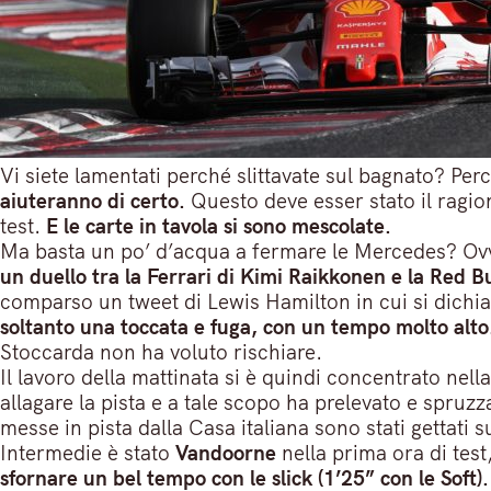
Vi siete lamentati perché slittavate sul bagnato? P
aiuteranno di certo.
Questo deve esser stato il ragio
test.
E le carte in tavola si sono mescolate.
Ma basta un po’ d’acqua a fermare le Mercedes? O
un duello tra la Ferrari di Kimi Raikkonen e la Red B
comparso un tweet di Lewis Hamilton in cui si dichia
soltanto una toccata e fuga, con un tempo molto alto
Stoccarda non ha voluto rischiare.
Il lavoro della mattinata si è quindi concentrato nell
allagare la pista e a tale scopo ha prelevato e spruz
messe in pista dalla Casa italiana sono stati gettati su
Intermedie è stato
Vandoorne
nella prima ora di test
sfornare un bel tempo con le slick (1’25” con le Soft).