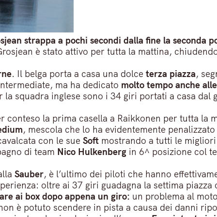
jean strappa a pochi secondi dalla fine la seconda p
Grosjean è stato attivo per tutta la mattina, chiuden
rne
. Il belga porta a casa una dolce
terza piazza
, se
e Intermediate, ma ha dedicato
molto tempo anche all
r la squadra inglese sono i 34 giri portati a casa dal 
 conteso la prima casella a Raikkonen per tutta la ma
edium
, mescola che lo ha evidentemente penalizzato
cavalcata con le sue
Soft
mostrando a tutti le migliori
mpagno di team
Nico Hulkenberg
in 6^ posizione col 
alla
Sauber
, è l’ultimo dei piloti che hanno effettiva
erienza: oltre ai 37 giri guadagna la settima piazz
rare ai box dopo appena un giro:
un problema al motor
non è potuto scendere in pista a causa dei danni ripor