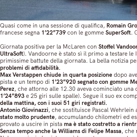
Quasi come in una sessione di qualifica,
Romain Gros
francese segna
1’22”739
con le gomme
SuperSoft
. 
Giornata positiva per la McLaren con
Stoffel Vandoo
UltraSoft
). Vandoorne è stato sì il primo a testare l
primissime battute della giornata. La bella notizia pe
problemi di affidabilità.
Max Verstappen chiude in quarta posizione
dopo aver
pista e un tempo di
1’23”920 segnato con gomme M
Perez
, che attorno alle 12.30 aveva cominciato una 
1’24”893
e 25 giri sulle spalle). Segue il suo ex co
della mattina, con i suoi 51 giri registrati.
Antonio Giovinazzi
, che sostituisce Pascal Wehrlein 
stato molto prudente
, accumulando chilometri ed esp
provato a uscire in pista
ma è stato costretto a rient
Senza tempo anche la Williams di Felipe Massa
, che 