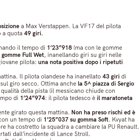
osizione
a Max Verstappen. La VF17 del pilota
do a quota
49 giri.
gnando il tempo di
1’23”918
(ma con le gomme
e gomme Full Wet
, inanellando giri su giri nelle
giovane pilota:
una nota positiva dopo i ripetuti
ttina. Il pilota olandese ha inanellato
43 giri
di
 sul giro secco. Ottima anche
la 5^ piazza di Sergio
 qualità della pista (il messicano chiude con
tempo di
1’24”974
: il pilota tedesco è
il maratoneta
mente girato questa mattina.
Non ha preso rischi ed è
a con un tempo di
1’25”037 su gomma Soft
. Kvyat ha
e ha costretto la squadra a cambiare la PU Renault.
tati dall’incidente di Lance Stroll.