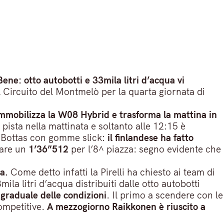
Bene: otto autobotti e 33mila litri d’acqua vi
l Circuito del Montmelò per la quarta giornata di
immobilizza la W08 Hybrid e trasforma la mattina in
pista nella mattinata e soltanto alle 12:15 è
ri Bottas con gomme slick:
il finlandese ha fatto
nare un
1’36”512
per l’8^ piazza: segno evidente che
a.
Come detto infatti la Pirelli ha chiesto ai team di
3mila litri d’acqua distribuiti dalle otto autobotti
graduale delle condizioni
. Il primo a scendere con le
competitive.
A mezzogiorno Raikkonen è riuscito a