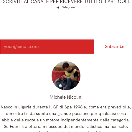
ISCRIVITI AL CANALE PER RICEVERE TUTTI GLI ARTICOLI!
Telegram
Iscriviti e ricevi articoli appena sfornati. Unisciti alla
community!
Iscriviti alla nostra newsletter e scopri in anteprima le notizie
più importanti del mattino.
Search
Subscribe
Registrandoti, accetti la nostra Informativa sulla privacy e i nostri Termini.
Michele Nicolini
Nasco in Liguria durante il GP di Spa 1998 e, come era prevedibile,
dimostro fin da subito una grande passione per qualsiasi cosa
abbia delle ruote e un motore indipendentemente dalla categoria.
Su Fuori Traiettoria mi occupo del mondo rallistico ma non solo,