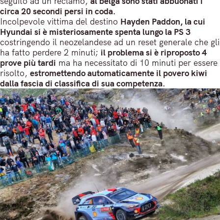
seguito ad un reclamo,
al belga sono stati abbuonati i
circa 20 secondi persi in coda.
Incolpevole vittima del destino
Hayden Paddon, la cui
Hyundai si è misteriosamente spenta lungo la PS 3
costringendo il neozelandese ad un reset generale che gli
ha fatto perdere 2 minuti;
il problema si è riproposto 4
prove più tardi
ma ha necessitato di 10 minuti per essere
risolto,
estromettendo automaticamente il povero kiwi
dalla fascia di classifica di sua competenza.