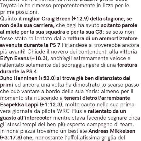
Toyota lo ha rimesso prepotentemente in lizza per le
prime posizioni.
Quinto
il miglior Craig Breen (+12.9) della stagione, se
non della sua carriera,
che oggi ha avuto
soltanto parole
al miele per la sua squadra e per la sua C3:
se solo non
fosse stato rallentato dalla
rottura di un ammortizzatore
avvenuta durante la PS 7
l’irlandese si troverebbe ancora
più avanti! Chiude il novero dei contendenti alla vittoria
Elfyn Evans (+18.3),
anch’egli estremamente veloce e
rallentato solamente dal sopraggiungere di una
foratura
durante la PS 4.
Juho Hanninen (+52.0) si trova già ben distanziato dai
primi
ed ancora una volta ha dimostrato lo scarso passo
che può vantare a bordo della sua Yaris: almeno per il
momento sta riuscendo a
tenersi dietro l’arrembante
Esapekka Lappi (+1:12.3),
molto cauto nella sua prima
vera giornata da pilota WRC Plus e
rallentato da un
guasto all’intercooler
mentre stava facendo segnare circa
gli stessi tempi del ben più esperto compagno di team.
In nona piazza troviamo un bestiale
Andreas Mikkelsen
(+3:17.8) che,
nonostante l’affollatissima griglia del