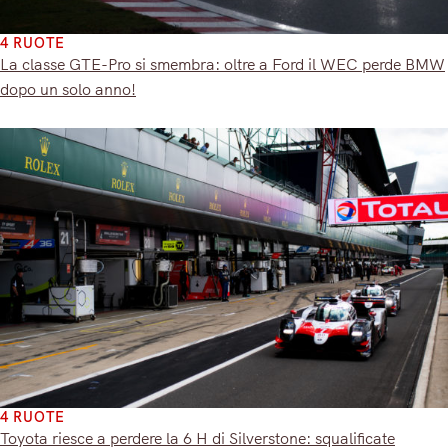
4 RUOTE
La classe GTE-Pro si smembra: oltre a Ford il WEC perde BMW
dopo un solo anno!
4 RUOTE
Toyota riesce a perdere la 6 H di Silverstone: squalificate