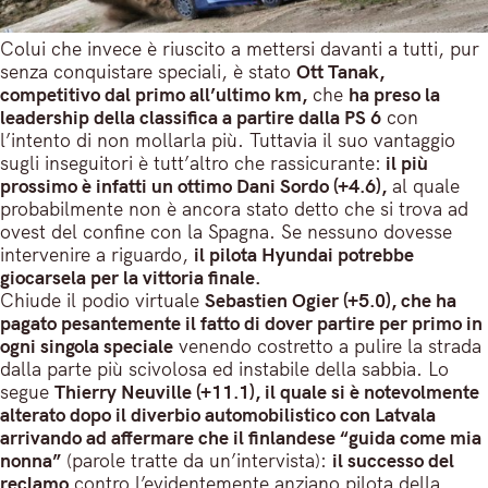
Colui che invece è riuscito a mettersi davanti a tutti, pur
senza conquistare speciali, è stato
Ott Tanak,
competitivo dal primo all’ultimo km,
che
ha preso la
leadership della classifica a partire dalla PS 6
con
l’intento di non mollarla più. Tuttavia il suo vantaggio
sugli inseguitori è tutt’altro che rassicurante:
il più
prossimo è infatti un ottimo Dani Sordo (+4.6),
al quale
probabilmente non è ancora stato detto che si trova ad
ovest del confine con la Spagna. Se nessuno dovesse
intervenire a riguardo,
il pilota Hyundai potrebbe
giocarsela per la vittoria finale.
Chiude il podio virtuale
Sebastien Ogier (+5.0), che ha
pagato pesantemente il fatto di dover partire per primo in
ogni singola speciale
venendo costretto a pulire la strada
dalla parte più scivolosa ed instabile della sabbia. Lo
segue
Thierry Neuville (+11.1), il quale si è notevolmente
alterato dopo il diverbio automobilistico con Latvala
arrivando ad affermare che il finlandese “guida come mia
nonna”
(parole tratte da un’intervista):
il successo del
reclamo
contro l’evidentemente anziano pilota della