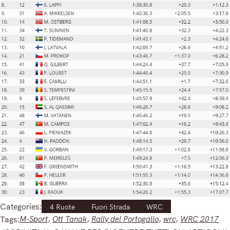
Categories:
4 Ruote
Fuori Strada
WRC
Tags:
M-Sport
, 
Ott Tanak
, 
Rally del Portogallo
, 
wrc
, 
WRC 2017