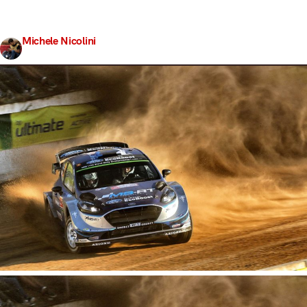
i questo venerdì portoghese ha costituito una delle tappe
più combattute degli ultimi anni presentandoci…
Michele Nicolini
Share
20 Maggio 2017
4 min read