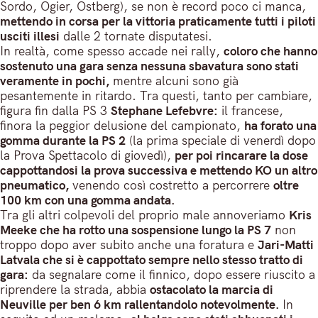
Sordo, Ogier, Ostberg), se non è record poco ci manca,
mettendo in corsa per la vittoria praticamente tutti i piloti
usciti illesi
dalle 2 tornate disputatesi.
In realtà, come spesso accade nei rally,
coloro che hanno
sostenuto una gara senza nessuna sbavatura sono stati
veramente in pochi,
mentre alcuni sono già
pesantemente in ritardo. Tra questi, tanto per cambiare,
figura fin dalla PS 3
Stephane Lefebvre:
il francese,
finora la peggior delusione del campionato,
ha forato una
gomma durante la PS 2
(la prima speciale di venerdì dopo
la Prova Spettacolo di giovedì),
per poi rincarare la dose
cappottandosi la prova successiva e mettendo KO un altro
pneumatico,
venendo così costretto a percorrere
oltre
100 km con una gomma andata.
Tra gli altri colpevoli del proprio male annoveriamo
Kris
Meeke che ha rotto una sospensione lungo la PS 7
non
troppo dopo aver subito anche una foratura e
Jari-Matti
Latvala che si è cappottato sempre nello stesso tratto di
gara:
da segnalare come il finnico, dopo essere riuscito a
riprendere la strada, abbia
ostacolato la marcia di
Neuville per ben 6 km rallentandolo notevolmente.
In