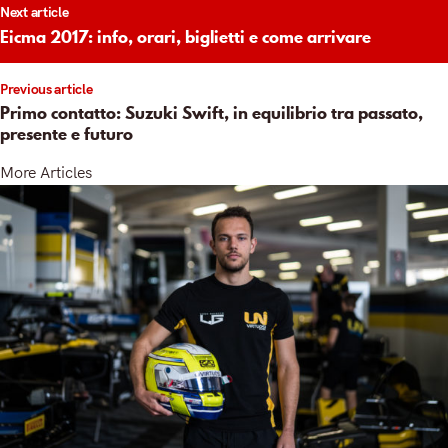
Next article
igation
Eicma 2017: info, orari, biglietti e come arrivare
Previous article
Primo contatto: Suzuki Swift, in equilibrio tra passato,
presente e futuro
More Articles