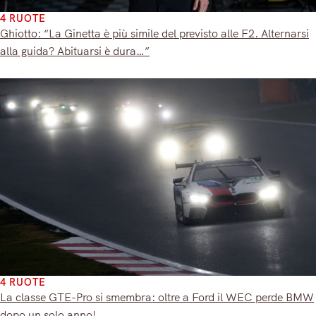
4 RUOTE
Ghiotto: “La Ginetta è più simile del previsto alle F2. Alternarsi
alla guida? Abituarsi è dura…”
4 RUOTE
La classe GTE-Pro si smembra: oltre a Ford il WEC perde BMW
dopo un solo anno!