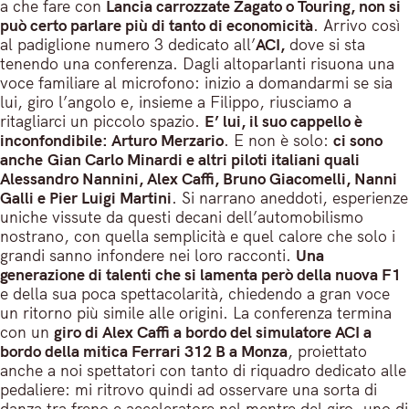
a che fare con
Lancia carrozzate Zagato o Touring, non si
può certo parlare più di tanto di economicità
. Arrivo così
al padiglione numero 3 dedicato all’
ACI,
dove si sta
tenendo una conferenza. Dagli altoparlanti risuona una
voce familiare al microfono: inizio a domandarmi se sia
lui, giro l’angolo e, insieme a Filippo, riusciamo a
ritagliarci un piccolo spazio.
E’ lui, il suo cappello è
inconfondibile: Arturo Merzario
. E non è solo:
ci sono
anche
Gian Carlo Minardi e altri piloti italiani quali
Alessandro Nannini, Alex Caffi, Bruno Giacomelli, Nanni
Galli e Pier Luigi Martini
. Si narrano aneddoti, esperienze
uniche vissute da questi decani dell’automobilismo
nostrano, con quella semplicità e quel calore che solo i
grandi sanno infondere nei loro racconti.
Una
generazione di talenti che si lamenta però della nuova F1
e della sua poca spettacolarità, chiedendo a gran voce
un ritorno più simile alle origini. La conferenza termina
con un
giro di Alex Caffi a bordo del simulatore ACI a
bordo della mitica Ferrari 312 B a Monza
, proiettato
anche a noi spettatori con tanto di riquadro dedicato alle
pedaliere: mi ritrovo quindi ad osservare una sorta di
danza tra freno e acceleratore nel mentre del giro, uno di