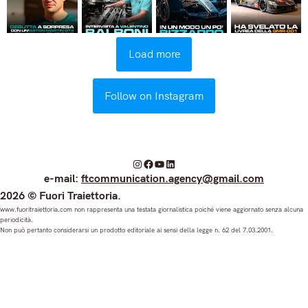
Load more
Follow on Instagram
I
F
Y
L
e-mail:
ftcommunication.agency@gmail.com
n
a
o
i
2026 © Fuori Traiettoria.
s
c
u
n
www.fuoritraiettoria.com non rappresenta una testata giornalistica poiché viene aggiornato senza alcuna
periodicità.
t
e
T
k
Non può pertanto considerarsi un prodotto editoriale ai sensi della legge n. 62 del 7.03.2001.
a
b
u
e
g
o
b
d
r
o
e
I
a
k
n