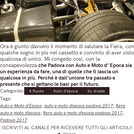
Ora è giunto davvero il momento di salutare la Fiera, con
qualche sogno in più nel cassetto e convinto di aver visto
qualcosa di unico. Mi congedo così, con la
consapevolezza
che Padova con Auto e Moto d’ Epoca sia
un esperienza da fare, una di quelle che ti lascia un
qualcosa in più. Perché è dall’unione tra passato e
presente che si gettano le basi per il futuro.
Categories:
4 Ruote
Auto d’epoca
Su strada
Tags:
Auto e Moto d’Epoca
, 
auto e moto d’epoca padova 2017
, 
fiera
auto e moto d’epoca
, 
fiera auto e moto d’epoca padova 2017
, 
Padova 2017
ISCRIVITI AL CANALE PER RICEVERE TUTTI GLI ARTICOLI!
Telegram