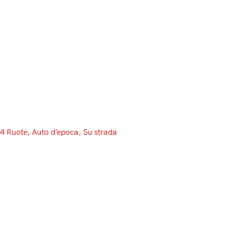
Menu
4 Ruote
, 
Auto d’epoca
, 
Su strada
Classico ma non troppo: Auto e
Moto d’Epoca 2017,
un’esperienza da vivere
Si sa, per chi vive nella fascia adriatica al di sotto di
Ancona, ogni viaggio risulta una speranza. Se poi, oltre
alle vicissitudini canoniche, aggiungiamo anche lo