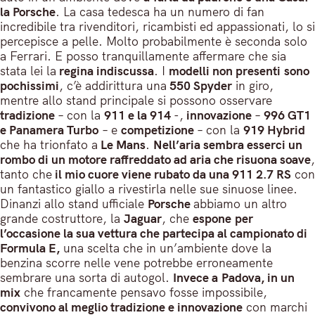
la Porsche
. La casa tedesca ha un numero di fan
incredibile tra rivenditori, ricambisti ed appassionati, lo si
percepisce a pelle. Molto probabilmente è seconda solo
a Ferrari. E posso tranquillamente affermare che sia
stata lei la
regina indiscussa
. I
modelli non presenti sono
pochissimi
, c’è addirittura una
550 Spyder
in giro,
mentre allo stand principale si possono osservare
tradizione
– con la
911 e la 914
-,
innovazione
–
996 GT1
e Panamera Turbo
– e
competizione
– con la
919 Hybrid
che ha trionfato a
Le Mans
.
Nell’aria sembra esserci un
rombo di un motore raffreddato ad aria che risuona soave
,
tanto che
il mio cuore viene rubato da una 911 2.7 RS
con
un fantastico giallo a rivestirla nelle sue sinuose linee.
Dinanzi allo stand ufficiale
Porsche
abbiamo un altro
grande costruttore, la
Jaguar
, che
espone per
l’occasione la sua vettura che partecipa al campionato di
Formula E,
una scelta che in un’ambiente dove la
benzina scorre nelle vene potrebbe erroneamente
sembrare una sorta di autogol.
Invece a Padova, in un
mix
che francamente pensavo fosse impossibile,
convivono al meglio tradizione e innovazione
con marchi