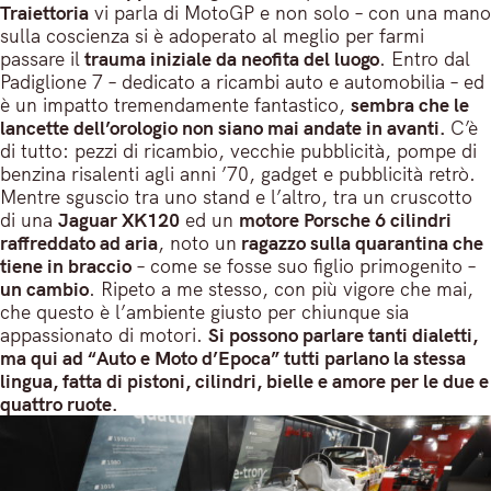
Traiettoria
vi parla di MotoGP e non solo – con una mano
sulla coscienza si è adoperato al meglio per farmi
passare il
trauma iniziale da neofita del luogo
. Entro dal
Padiglione 7 – dedicato a ricambi auto e automobilia – ed
è un impatto tremendamente fantastico,
sembra che le
lancette dell’orologio non siano mai andate in avanti.
C’è
di tutto: pezzi di ricambio, vecchie pubblicità, pompe di
benzina risalenti agli anni ’70, gadget e pubblicità retrò.
Mentre sguscio tra uno stand e l’altro, tra un cruscotto
di una
Jaguar XK120
ed un
motore Porsche 6 cilindri
raffreddato ad aria
, noto un
ragazzo sulla quarantina che
tiene in braccio
– come se fosse suo figlio primogenito –
un cambio
. Ripeto a me stesso, con più vigore che mai,
che questo è l’ambiente giusto per chiunque sia
appassionato di motori.
Si possono parlare tanti dialetti,
ma qui ad “Auto e Moto d’Epoca” tutti parlano la stessa
lingua, fatta di pistoni, cilindri, bielle e amore per le due e
quattro ruote.