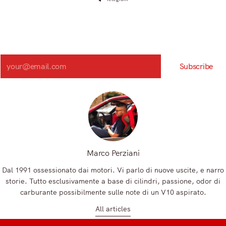
Iscriviti e ricevi articoli appena sfornati. Unisciti alla
community!
Iscriviti alla nostra newsletter e scopri in anteprima le notizie
più importanti del mattino.
Search
Subscribe
Registrandoti, accetti la nostra Informativa sulla privacy e i nostri Termini.
Marco Perziani
Dal 1991 ossessionato dai motori. Vi parlo di nuove uscite, e narro
storie. Tutto esclusivamente a base di cilindri, passione, odor di
carburante possibilmente sulle note di un V10 aspirato.
All articles
t