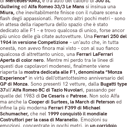
di
Mercedes-AMG,
e tra auto del calibro di
300 SL
Gullwing
ed
Alfa Romeo 33/3 Le Mans
si insinua una
Miura,
che inevitabilmente finisce con il rubare scena e
flash degli appassionati. Percorro altri pochi metri – sono
in attesa della riapertura dello spazio che è stato
dedicato alle F1 – e trovo qualcosa di unico, forse ancor
più unico delle già citate autovetture. Una
Ferrari 250 del
1964 in versione Competizione
– un’auto che, in tutta
onestà, non avevo finora mai visto – con al suo fianco
qualcosa di altrettanto unico, una
Ferrari LaFerrari
Aperta di color nero
. Mentre mi perdo tra le linee di
questi due capolavori modenesi, finalmente viene
riaperta la
mostra dedicata alle F1, denominata “Monza
Experience”
in virtù dell’ottantottesimo anniversario del
GP di Monza
. Sono presenti 12 vetture, dalla
Bugatti type
37
all’
Alfa Romeo 8C di Tazio Nuvolari
, passando per
quelle del 1983 di
De Cesaris
e
Patrese.
Non solo Alfa
ma anche la
Cooper di Surtees, la March di Peterson
ed
infine la più moderna
Ferrari F399 di Michael
Schumacher,
che nel
1999 conquistò il mondiale
Costruttori per la casa di Maranello
. Emozioni su
emozioni, concentrate in pochi metri, in
un corridoio