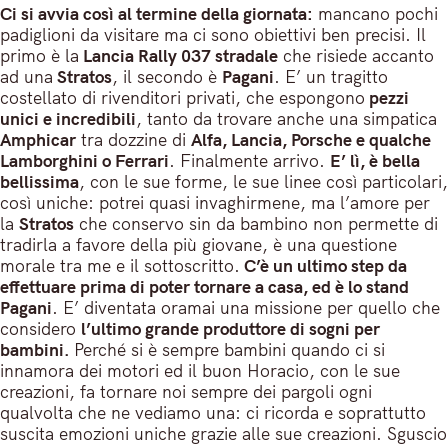
Ci si avvia così al termine della giornata:
mancano pochi
padiglioni da visitare ma ci sono obiettivi ben precisi. Il
primo è la
Lancia Rally 037 stradale
che risiede accanto
ad una
Stratos
, il secondo è
Pagani
. E’ un tragitto
costellato di rivenditori privati, che espongono
pezzi
unici e incredibili
, tanto da trovare anche una simpatica
Amphicar
tra dozzine di
Alfa, Lancia, Porsche e qualche
Lamborghini o Ferrari
. Finalmente arrivo.
E’ lì, è bella
bellissima
, con le sue forme, le sue linee così particolari,
così uniche: potrei quasi invaghirmene, ma l’amore per
la
Stratos
che conservo sin da bambino non permette di
tradirla a favore della più giovane, è una questione
morale tra me e il sottoscritto.
C’è un ultimo step da
effettuare prima di poter tornare a casa, ed è lo stand
Pagani
. E’ diventata oramai una missione per quello che
considero
l’ultimo grande produttore di sogni per
bambini.
Perché si è sempre bambini quando ci si
innamora dei motori ed il buon Horacio, con le sue
creazioni, fa tornare noi sempre dei pargoli ogni
qualvolta che ne vediamo una: ci ricorda e soprattutto
suscita emozioni uniche grazie alle sue creazioni. Sguscio