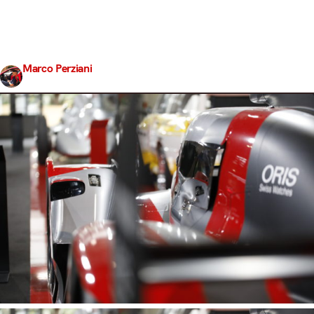
sciopero di Trenitalia, allora diventa tutto tragicamente
comico. Come un moderno Ragionier Ugo Fantozzi,
anche io nel mio piccolo vivo tali disavventure alla volta
di Padova. Fortunatamente senza…
Marco Perziani
Share
2 Novembre 2017
7 min read