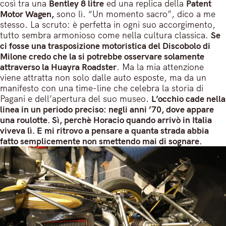
così tra una
Bentley 8 litre
ed una replica della
Patent
Motor Wagen,
sono lì. “Un momento sacro”, dico a me
stesso. La scruto: è perfetta in ogni suo accorgimento,
tutto sembra armonioso come nella cultura classica.
Se
ci fosse una trasposizione motoristica del Discobolo di
Milone credo che la si potrebbe osservare solamente
attraverso la Huayra Roadster
. Ma la mia attenzione
viene attratta non solo dalle auto esposte, ma da un
manifesto con una time-line che celebra la storia di
Pagani e dell’apertura del suo museo.
L’occhio cade nella
linea in un periodo preciso: negli anni ’70, dove appare
una roulotte. Sì, perchè Horacio quando arrivò in Italia
viveva lì. E mi ritrovo a pensare a quanta strada abbia
fatto semplicemente non smettendo mai di sognare.