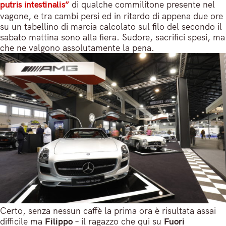
putris intestinalis”
di qualche commilitone presente nel
vagone, e tra cambi persi ed in ritardo di appena due ore
su un tabellino di marcia calcolato sul filo del secondo il
sabato mattina sono alla fiera. Sudore, sacrifici spesi, ma
che ne valgono assolutamente la pena.
Certo, senza nessun caffè la prima ora è risultata assai
difficile ma
Filippo
– il ragazzo che qui su
Fuori