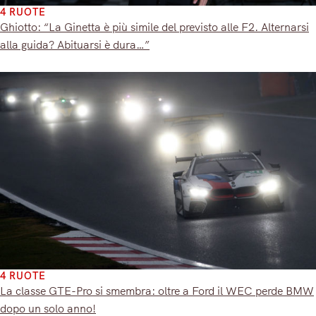
4 RUOTE
Ghiotto: “La Ginetta è più simile del previsto alle F2. Alternarsi
alla guida? Abituarsi è dura…”
4 RUOTE
La classe GTE-Pro si smembra: oltre a Ford il WEC perde BMW
dopo un solo anno!