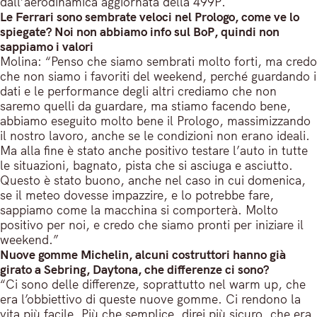
dall’aerodinamica aggiornata della 499P.
Le Ferrari sono sembrate veloci nel Prologo, come ve lo
spiegate? Noi non abbiamo info sul BoP, quindi non
sappiamo i valori
Molina: “Penso che siamo sembrati molto forti, ma credo
che non siamo i favoriti del weekend, perché guardando i
dati e le performance degli altri crediamo che non
saremo quelli da guardare, ma stiamo facendo bene,
abbiamo eseguito molto bene il Prologo, massimizzando
il nostro lavoro, anche se le condizioni non erano ideali.
Ma alla fine è stato anche positivo testare l’auto in tutte
le situazioni, bagnato, pista che si asciuga e asciutto.
Questo è stato buono, anche nel caso in cui domenica,
se il meteo dovesse impazzire, e lo potrebbe fare,
sappiamo come la macchina si comporterà. Molto
positivo per noi, e credo che siamo pronti per iniziare il
weekend.”
Nuove gomme Michelin, alcuni costruttori hanno già
girato a Sebring, Daytona, che differenze ci sono?
“Ci sono delle differenze, soprattutto nel warm up, che
era l’obbiettivo di queste nuove gomme. Ci rendono la
vita più facile. Più che semplice, direi più sicuro, che era