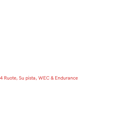
Menu
4 Ruote
, 
Su pista
, 
WEC & Endurance
I piloti Ferrari, Molina e
Nielsen: “La 499P c’è, ma non è
favorita. Toyota è forte”
Nel venerdì di Imola, 1ª tappa del WEC 2026, abbiamo
incontrato Molina e Nielsen, che hanno parlato di
avversari, gomme e nuova aerodinamica