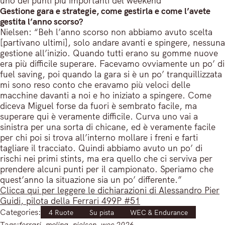
uno dei punti più importanti del weekend”
Gestione gara e strategie, come gestirla e come l’avete
gestita l’anno scorso?
Nielsen: “Beh l’anno scorso non abbiamo avuto scelta
[partivano ultimi], solo andare avanti e spingere, nessuna
gestione all’inizio. Quando tutti erano su gomme nuove
era più difficile superare. Facevamo ovviamente un po’ di
fuel saving, poi quando la gara si è un po’ tranquillizzata
mi sono reso conto che eravamo più veloci delle
macchine davanti a noi e ho iniziato a spingere. Come
diceva Miguel forse da fuori è sembrato facile, ma
superare qui è veramente difficile. Curva uno vai a
sinistra per una sorta di chicane, ed è veramente facile
per chi poi si trova all’interno mollare i freni e farti
tagliare il tracciato. Quindi abbiamo avuto un po’ di
rischi nei primi stints, ma era quello che ci serviva per
prendere alcuni punti per il campionato. Speriamo che
quest’anno la situazione sia un po’ differente.”
Clicca qui per leggere le dichiarazioni di Alessandro Pier
Guidi, pilota della Ferrari 499P #51
Categories:
4 Ruote
Su pista
WEC & Endurance
Tags:
ferrari
, 
molina
, 
nielsen
, 
wec 2026