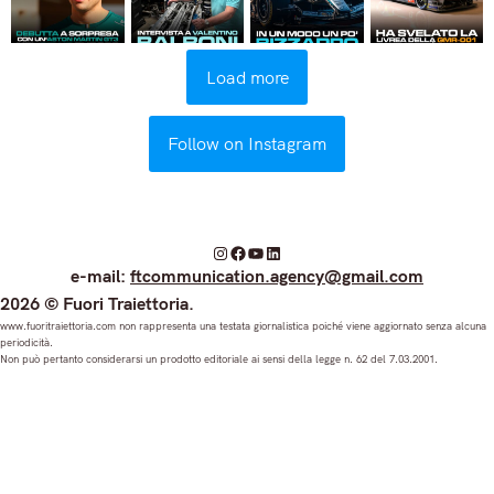
Load more
Follow on Instagram
I
F
Y
L
e-mail:
ftcommunication.agency@gmail.com
n
a
o
i
2026 © Fuori Traiettoria.
s
c
u
n
www.fuoritraiettoria.com non rappresenta una testata giornalistica poiché viene aggiornato senza alcuna
periodicità.
t
e
T
k
Non può pertanto considerarsi un prodotto editoriale ai sensi della legge n. 62 del 7.03.2001.
a
b
u
e
g
o
b
d
r
o
e
I
a
k
n
m