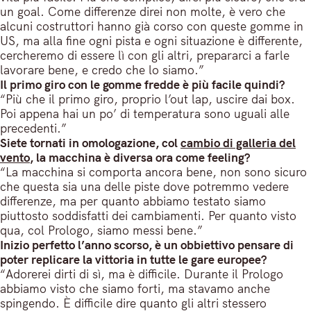
un goal. Come differenze direi non molte, è vero che
alcuni costruttori hanno già corso con queste gomme in
US, ma alla fine ogni pista e ogni situazione è differente,
cercheremo di essere lì con gli altri, prepararci a farle
lavorare bene, e credo che lo siamo.”
Il primo giro con le gomme fredde è più facile quindi?
“Più che il primo giro, proprio l’out lap, uscire dai box.
Poi appena hai un po’ di temperatura sono uguali alle
precedenti.”
Siete tornati in omologazione, col
cambio di galleria del
vento
, la macchina è diversa ora come feeling?
“La macchina si comporta ancora bene, non sono sicuro
che questa sia una delle piste dove potremmo vedere
differenze, ma per quanto abbiamo testato siamo
piuttosto soddisfatti dei cambiamenti. Per quanto visto
qua, col Prologo, siamo messi bene.”
Inizio perfetto l’anno scorso, è un obbiettivo pensare di
poter replicare la vittoria in tutte le gare europee?
“Adorerei dirti di sì, ma è difficile. Durante il Prologo
abbiamo visto che siamo forti, ma stavamo anche
spingendo. È difficile dire quanto gli altri stessero