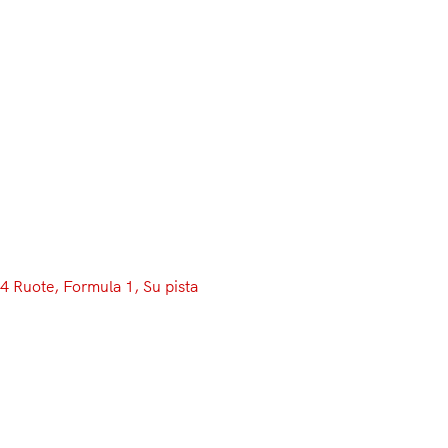
4 Ruote
, 
Formula 1
, 
Su pista
“No further action”:
punito dalla FIA
“No further action”. Tradotto, “nessuna azione ulter