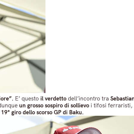
iore”.
E’ questo
il verdetto
dell’incontro tra
Sebastian
 dunque
un grosso sospiro di sollievo
i tifosi ferrarist
 19° giro dello scorso GP di Baku.