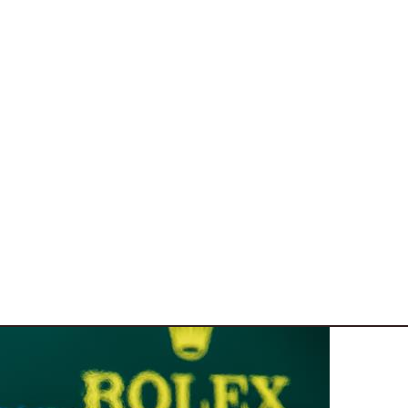
cambio di casacca tra le fila di Trident in Formula
varie 4 ruote