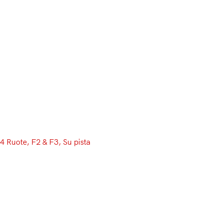
4 Ruote
, 
F2 & F3
, 
Su pista
Formula 2 e F3 accen
del GP di Ungheria
Dopo tre settimane intercorse tra il Grand Premio di 