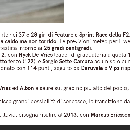
ente nei
37 e 28 giri di Feature e Sprint Race della F2
ma caldo ma non torrido
. Le previsioni meteo per il w
testata intorno ai
25 gradi centigradi
.
 2
, con
Nyck De Vries
leader di graduatoria a quota
tto
terzo (
122
) e
Sergio Sette Camara
ad un solo pun
pionato con
114
punti, seguito da
Daruvala
e
Vips
risp
ries
ed
Albon
a salire sul gradino più alto del podi
isca grandi possibilità di sorpasso, la transizione d
uttavia, bisogna risalire al
2013
, con
Marcus Ericsson