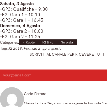
Sabato, 3 Agosto
-GP3: Qualifiche – 9.00
-F2: Gara 1 – 10.10
-GP3: Gara 1 – 16.45
Domenica, 4 Agosto
-GP3: Gara 2 – 10.00
-F2: Gara 2 – 11.25
Categories:
4 Ruote
F2 & F3
Su pista
Tags:
f2 2019
, 
Formula 2
, 
gp ungheria
ISCRIVITI AL CANALE PER RICEVERE TUTTI 
Iscriviti e ricevi articoli appena sfornati. Unisciti alla community!
Iscriviti alla nostra newsletter e scopri in anteprima le notizie pi
Search
Registrandoti, accetti la nostra Informativa sulla privacy e i nostri Termini.
Carlo Ferraro
Classe tanta e '96, comincio a seguire la Formula 1 al