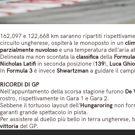
162,097 e 122,668 km saranno ripartiti rispettivam
circuito ungherese, ospiterà le monoposto in un
cli
parzialmente nuvoloso
e una temperatura dell’aria at
Delineata ma non scontata la
classifica
della
Formula
Nicholas Latifi
in seconda posizione (
139
),
Luca Ghio
In
Formula 3
è invece
Shwartzman
a guidare il cam
RICORDI DI GP
Nell’appuntamento della scorsa stagione furono
De V
rostro, rispettivamente in Gara 1 e Gara 2.
Sebbene il tortuoso layout dell’
Hungaroring
non forn
garantì grande spettacolo in pista.
Per assistere al duello più bello in terra ungherese, t
vittoria
del GP.