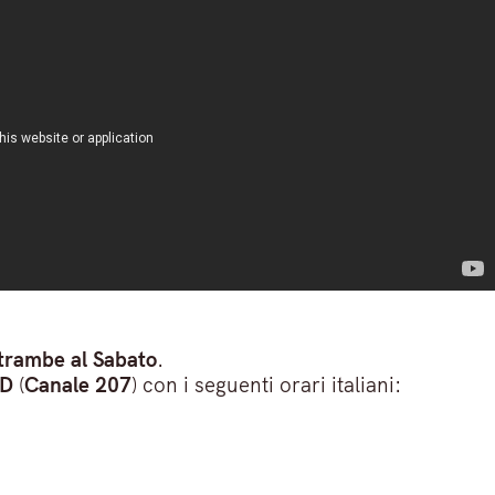
ntrambe al Sabato
.
HD
(
Canale 207
) con i seguenti orari italiani: