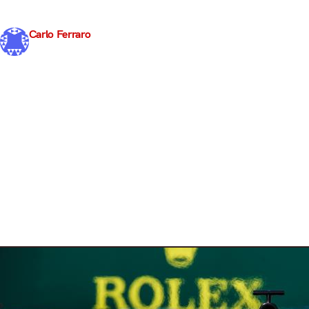
weekend Magiaro prima della pausa estiva. Ennesimo 
affiancare Giuliano Alesi. 162,097…
Carlo Ferraro
31 Luglio 2019
2 min read