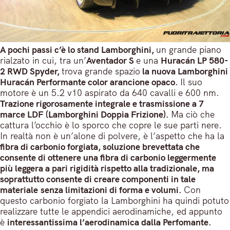
A pochi passi c’è lo stand Lamborghini,
un grande piano
rialzato in cui, tra un’
Aventador S
e una
Huracán LP 580-
2 RWD Spyder,
trova grande spazio
la nuova Lamborghini
Huracán Performante color arancione opaco.
Il suo
motore è un 5.2 v10 aspirato da 640 cavalli e 600 nm.
Trazione rigorosamente integrale e trasmissione a 7
marce LDF (Lamborghini Doppia Frizione).
Ma ciò che
cattura l’occhio è lo sporco che copre le sue parti nere.
In realtà non è un’alone di polvere, è l’aspetto che ha la
fibra di carbonio forgiata, soluzione brevettata che
consente di ottenere una fibra di carbonio leggermente
più leggera a pari rigidità rispetto alla tradizionale, ma
soprattutto consente di creare componenti in tale
materiale senza limitazioni di forma e volumi.
Con
questo carbonio forgiato la Lamborghini ha quindi potuto
realizzare tutte le appendici aerodinamiche, ed appunto
è
interessantissima l’aerodinamica dalla Perfomante.