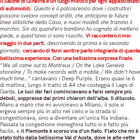
Il Salone di Ginevra è un luogo mistico per ogni appassionato
di automobili
. Questo è il palcoscenico dove i costruttori
possono svelare concept arditi, che anticipino le future
linee stilistiche della Casa, e nuovi modelli che trainino il
marchio. Sin da quand’ero bambino ho sognato di mettervi
piede, e quest’anno ci sono riuscito.
Vi racconterò il mio
viaggio in due parti
, descrivendo la prima e la seconda
giornata,
cercando di farvi sentire parte integrante di questa
bellissima esperienza. Con una bellissima sorpresa finale.
“We all came out to Montreux / On the Lake Geneva
shoreline / To make records with a mobile / We didn’t have
much time…”
cantavano i Deep Purple. Erano quasi le 6
di mattina, lungo il tratto di A4 che costeggia il Lago di
Garda.
Le luci dei fari cominciavano a farsi sempre più
deboli, soppresse dai primi chiarori dell’alba. Il dilucolo.
Mano a mano che mi avvicinavo a Milano, il sole si
ergeva sempre più in alto nel cielo e la strada si
congestionava, sino a diventare un’unica fila indiana.
Passata la congestione meneghina tutto si è fatto più
facile, e
il Piemonte è scorso via d’un fiato. Fiato che mi è
stato tolto dalla bellissima Val d’Aosta, dove le alte vette