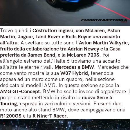
Trovo quindi i
Costruttori inglesi, con McLaren, Aston
Martin, Jaguar, Land Rover e Rolls Royce una accanto
all’altra
. A svettare su tutte sono l’
Aston Martin Valkyrie,
frutto della collaborazione tra Adrian Newey e la Casa
preferita da James Bond, e la McLaren 720S
. Poi
all’angolo estremo dell’Halle 6 troviamo una accanto
all’altra le eterne rivali,
Mercedes e BMW
. Mercedes che
come vanto mostra la sua
W07 Hybrid,
tenendola
appesa ad un muro come un quadro, nella sezione
dedicata ai modelli AMG. In questa sezione spicca la
AMG GT-Concept
. BMW ha scelto invece di organizzare il
proprio stand mettendo in risalto la
nuova Serie 5
Touring
, esposta in vari colori e versioni. Presenti due
moto anche allo stand BMW, dove campeggiavano una
R1200GS
e la
R Nine-T Racer
.