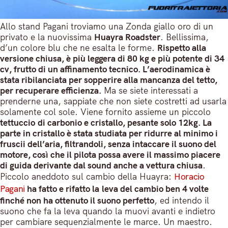
Allo stand Pagani troviamo una Zonda giallo oro di un
privato e la nuovissima
Huayra Roadster
. Bellissima,
d’un colore blu che ne esalta le forme.
Rispetto alla
versione chiusa, è più leggera di 80 kg e più potente di 34
cv, frutto di un affinamento tecnico. L’aerodinamica è
stata ribilanciata per sopperire alla mancanza del tetto,
per recuperare efficienza.
Ma se siete interessati a
prenderne una, sappiate che non siete costretti ad usarla
solamente col sole. Viene fornito assieme un piccolo
tettuccio di carbonio e cristallo, pesante solo 12kg. La
parte in cristallo è stata studiata per ridurre al minimo i
fruscii dell’aria, filtrandoli, senza intaccare il suono del
motore, così che il pilota possa avere il massimo piacere
di guida derivante dal sound anche a vettura chiusa
.
Piccolo aneddoto sul cambio della Huayra:
Horacio
Pagani
ha fatto e rifatto la leva del cambio ben 4 volte
finché non ha ottenuto il suono perfetto
, ed intendo il
suono che fa la leva quando la muovi avanti e indietro
per cambiare sequenzialmente le marce. Un maestro.