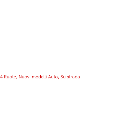
Menu
4 Ruote
, 
Nuovi modelli Auto
, 
Su strada
Salone di Ginevra, parte prima:
l’inizio di un sogno.
Il Salone di Ginevra è un luogo mistico per ogni
appassionato di automobili. Questo è il palcoscenico
dove i costruttori possono svelare concept arditi, che
anticipino le future linee stilistiche della Casa, e nuovi
modelli che trainino il marchio. Sin da quand’ero