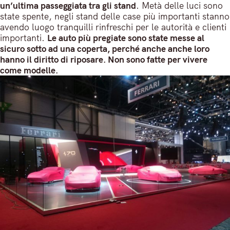
un’ultima passeggiata tra gli stand
. Metà delle luci sono
state spente, negli stand delle case più importanti stanno
avendo luogo tranquilli rinfreschi per le autorità e clienti
importanti.
Le auto più pregiate sono state messe al
sicuro sotto ad una coperta, perché anche anche loro
hanno il diritto di riposare. Non sono fatte per vivere
come modelle.