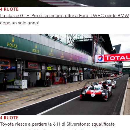
4 RUOTE
La classe GTE-Pro si smembra: oltre a Ford il WEC perde BMW
dopo un solo anno!
4 RUOTE
Toyota riesce a perdere la 6 H di Silverstone: squalificate