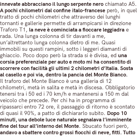
innevate abbracciano il lungo serpente nero
chiamato A5.
A pochi chilometri dal confine italo-francese
però, in quel
tratto di pochi chilometri che attraverso dei lunghi
tornanti e gallerie permette di arrampicarsi in direzione
Traforo T1,
la neve è cominciata a fioccare leggiadra
e
rada. Una lunga colonna di tir davanti a me,
un’altrettanto lunga colonna dietro di me. Quasi
immobili su questi rampini, sotto i leggeri diamanti di
ghiaccio. Poco dopo però la strada si è divisa, ed
una
corsia preferenziale per auto e moto mi ha consentito di
scorrere con facilità gli ultimi 2 chilometri d’Italia. Sosta
al casello e poi via, dentro la pancia del Monte Bianco.
Il traforo del Monte Bianco è una galleria di 12
chilometri, metà in salita e metà in discesa. Obbligatorio
tenersi tra i 50 ed i 70 km/h e mantenersi a 150 m dal
veicolo che precede. Per chi ha in programma di
ripassarci entro 72 ore, il passaggio di ritorno è scontato
di quasi il 90%, a patto di dichiararlo subito.
Dopo 10
minuti, una debole luce naturale segnalava l’imminente
fine del tour all’interno del Monte
. Sbucato fuori però,
andavo a sbattere contro grossi fiocchi di neve, fitti. Tutto