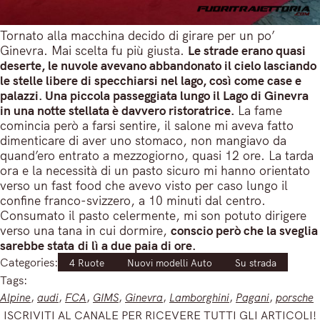
Tornato alla macchina decido di girare per un po’
Ginevra. Mai scelta fu più giusta.
Le strade erano quasi
deserte, le nuvole avevano abbandonato il cielo lasciando
le stelle libere di specchiarsi nel lago, così come case e
palazzi. Una piccola passeggiata lungo il Lago di Ginevra
in una notte stellata è davvero ristoratrice.
La fame
comincia però a farsi sentire, il salone mi aveva fatto
dimenticare di aver uno stomaco, non mangiavo da
quand’ero entrato a mezzogiorno, quasi 12 ore. La tarda
ora e la necessità di un pasto sicuro mi hanno orientato
verso un fast food che avevo visto per caso lungo il
confine franco-svizzero, a 10 minuti dal centro.
Consumato il pasto celermente, mi son potuto dirigere
verso una tana in cui dormire,
conscio però che la sveglia
sarebbe stata di lì a due paia di ore.
Categories:
4 Ruote
Nuovi modelli Auto
Su strada
Tags:
Alpine
, 
audi
, 
FCA
, 
GIMS
, 
Ginevra
, 
Lamborghini
, 
Pagani
, 
porsche
ISCRIVITI AL CANALE PER RICEVERE TUTTI GLI ARTICOLI!