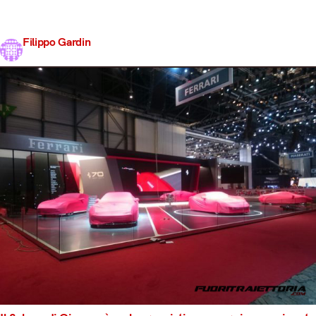
bambino ho sognato di mettervi piede, e quest’anno ci
sono riuscito. Vi racconterò…
Filippo Gardin
Share
11 Marzo 2017
10 min read