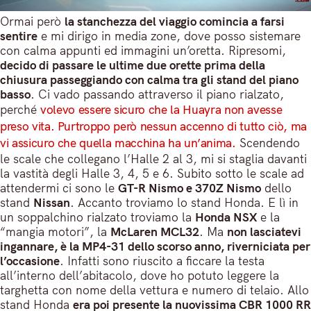
Ormai però
la stanchezza del viaggio comincia a farsi
sentire
e mi dirigo in media zone, dove posso sistemare
con calma appunti ed immagini un’oretta. Ripresomi,
decido di passare le ultime due orette prima della
chiusura passeggiando con calma tra gli stand del piano
basso
. Ci vado passando attraverso il piano rialzato,
perché
volevo essere sicuro che la Huayra non avesse
preso vita. Purtroppo però nessun accenno di tutto ciò, ma
vi assicuro che quella macchina ha un’anima.
Scendendo
le scale che collegano l’Halle 2 al 3, mi si staglia davanti
la vastità degli Halle 3, 4, 5 e 6. Subito sotto le scale ad
attendermi ci sono le
GT-R Nismo e 370Z Nismo
dello
stand
Nissan
. Accanto troviamo lo stand Honda. E lì in
un soppalchino rialzato troviamo la
Honda NSX
e la
“mangia motori”, la
McLaren MCL32
. Ma
non lasciatevi
ingannare, è la MP4-31 dello scorso anno, riverniciata per
l’occasione
. Infatti sono riuscito a ficcare la testa
all’interno dell’abitacolo, dove ho potuto leggere la
targhetta con nome della vettura e numero di telaio. Allo
stand Honda
era poi presente la nuovissima CBR 1000 RR