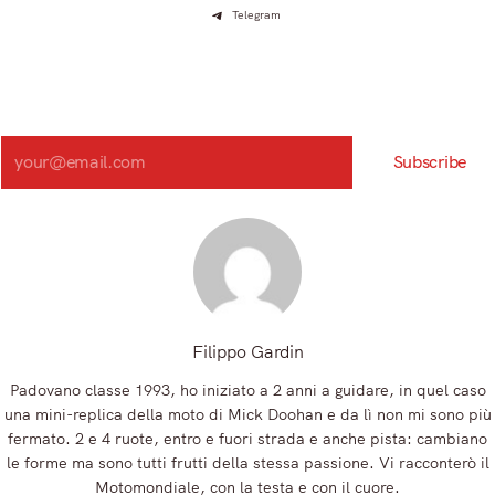
Telegram
Iscriviti e ricevi articoli appena sfornati. Unisciti alla
community!
Iscriviti alla nostra newsletter e scopri in anteprima le notizie
più importanti del mattino.
Search
Subscribe
Registrandoti, accetti la nostra Informativa sulla privacy e i nostri Termini.
Filippo Gardin
Padovano classe 1993, ho iniziato a 2 anni a guidare, in quel caso
una mini-replica della moto di Mick Doohan e da lì non mi sono più
fermato. 2 e 4 ruote, entro e fuori strada e anche pista: cambiano
le forme ma sono tutti frutti della stessa passione. Vi racconterò il
Motomondiale, con la testa e con il cuore.