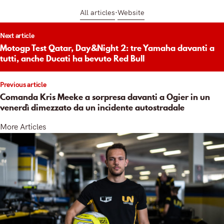
All articles
Website
t
Next article
igation
Motogp Test Qatar, Day&Night 2: tre Yamaha davanti a
tutti, anche Ducati ha bevuto Red Bull
Previous article
Comanda Kris Meeke a sorpresa davanti a Ogier in un
venerdì dimezzato da un incidente autostradale
More Articles