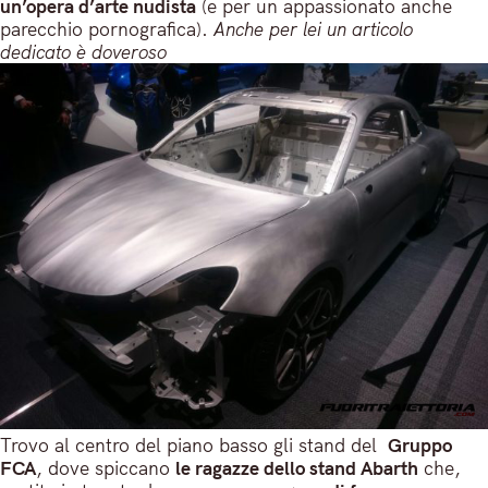
un’opera d’arte nudista
(e per un appassionato anche
parecchio pornografica).
Anche per lei un articolo
dedicato è doveroso
Trovo al centro del piano basso gli stand del
Gruppo
FCA
, dove spiccano
le ragazze dello stand Abarth
che,