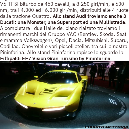
V6 TFSI biturbo da 450 cavalli, a 8.250 giri/min, e 600
nm, tra i 4.000 ed i 6.000 giri/min, distribuiti alle 4 ruote
dalla trazione Quattro.
Allo stand Audi troviamo anche 3
Ducati: una Monster, una Supersport ed una Multistrada
.
A completare i due Halle del piano rialzato troviamo i
rimanenti marchi del Gruppo VAG (Bentley, Skoda, Seat
e mamma Volkswagen), Opel, Dacia, Mitsubishi, Subaru,
Cadillac, Chevrolel e vari piccoli atelier, tra cui la nostra
Pininfarina. Allo stand Pininfarina rapisce lo sguardo la
Fittipaldi EF7 Vision Gran Turismo by Pininfarina
.