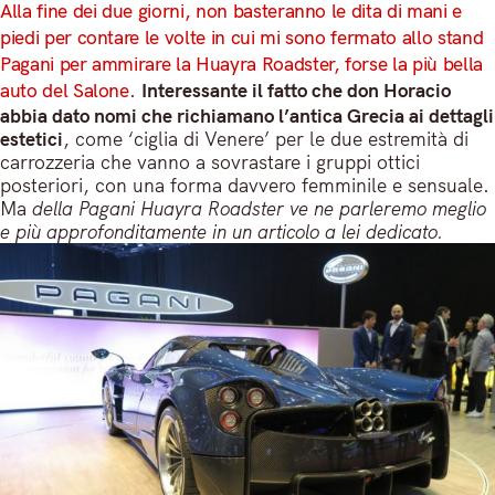
Alla fine dei due giorni, non basteranno le dita di mani e
piedi per contare le volte in cui mi sono fermato allo stand
Pagani per ammirare la Huayra Roadster, forse la più bella
auto del Salone
.
Interessante il fatto che don Horacio
abbia dato nomi che richiamano l’antica Grecia ai dettagli
estetici
, come ‘ciglia di Venere’ per le due estremità di
carrozzeria che vanno a sovrastare i gruppi ottici
posteriori, con una forma davvero femminile e sensuale.
Ma
della Pagani Huayra Roadster ve ne parleremo meglio
e più approfonditamente in un articolo a lei dedicato.