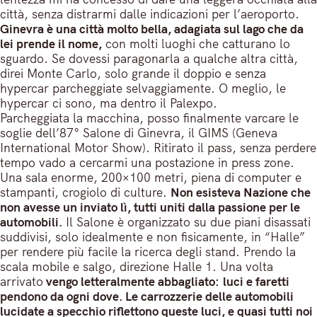
città, senza distrarmi dalle indicazioni per l’aeroporto.
Ginevra è una città molto bella, adagiata sul lago che da
lei prende il nome,
con molti luoghi che catturano lo
sguardo. Se dovessi paragonarla a qualche altra città,
direi Monte Carlo, solo grande il doppio e senza
hypercar parcheggiate selvaggiamente. O meglio, le
hypercar ci sono, ma dentro il Palexpo.
Parcheggiata la macchina, posso finalmente varcare le
soglie dell’87° Salone di Ginevra, il GIMS (Geneva
International Motor Show). Ritirato il pass, senza perdere
tempo vado a cercarmi una postazione in press zone.
Una sala enorme, 200×100 metri, piena di computer e
stampanti, crogiolo di culture.
Non esisteva Nazione che
non avesse un inviato lì, tutti uniti dalla passione per le
automobili.
Il Salone è organizzato su due piani disassati
suddivisi, solo idealmente e non fisicamente, in “Halle”
per rendere più facile la ricerca degli stand. Prendo la
scala mobile e salgo, direzione Halle 1. Una volta
arrivato
vengo letteralmente abbagliato:
luci e faretti
pendono da ogni dove. Le carrozzerie delle automobili
lucidate a specchio riflettono queste luci, e quasi tutti noi