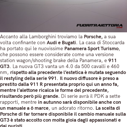
Accanto alla Lamborghini troviamo la
Porsche,
a sua
volta confinante con
Audi e Bugati
. La casa di Stoccarda
ha portato qui le nuovissime
Panamera Sport Turismo
,
che possono essere considerate come una versione
station wagon/shooting brake della Panamera, e
911
GT3
. La nuova GT3 vanta un 4.0 da 500 cavalli e 460
nm,
rispetto alla precedente l’estetica è mutata seguendo
il restyling della serie 991
.
Il nuovo diffusore è preso a
prestito dalla 911 R presentata proprio qui un anno fa,
mentre l’alettone ricalca le forme del precedente,
risultando però più grande.
Di serie avrà il PDK a sette
rapporti, mentre
in autunno sarà disponibile anche con
un manuale a 6 marce
, un adorato ritorno.
La scelta di
Porsche di far tornare disponibile il cambio manuale sulla
GT3 è stato accolto con molta gioia dagli appassionati e
dai puristi.