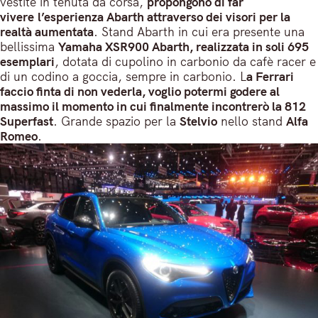
vestite in tenuta da corsa,
propongono di far
vivere l’esperienza Abarth attraverso dei visori per la
realtà aumentata
. Stand Abarth in cui era presente una
bellissima
Yamaha XSR900 Abarth, realizzata in soli 695
esemplari
, dotata di cupolino in carbonio da cafè racer e
di un codino a goccia, sempre in carbonio. L
a Ferrari
faccio finta di non vederla, voglio potermi godere al
massimo il momento in cui finalmente incontrerò la 812
Superfast
. Grande spazio per la
Stelvio
nello stand
Alfa
Romeo
.