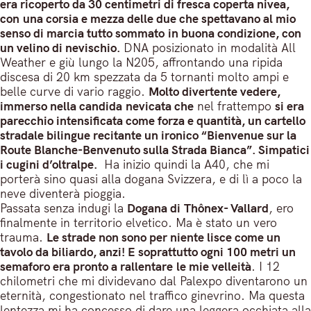
era ricoperto da 30 centimetri di fresca coperta nivea,
con una corsia e mezza delle due che spettavano al mio
senso di marcia tutto sommato in buona condizione, con
un velino di nevischio.
DNA posizionato in modalità All
Weather e giù lungo la N205, affrontando una ripida
discesa di 20 km spezzata da 5 tornanti molto ampi e
belle curve di vario raggio.
Molto divertente vedere,
immerso nella candida nevicata che
nel frattempo
si era
parecchio intensificata come forza e quantità, un cartello
stradale bilingue recitante un ironico “Bienvenue sur la
Route Blanche-Benvenuto sulla Strada Bianca”. Simpatici
i cugini d’oltralpe.
Ha inizio quindi la A40, che mi
porterà sino quasi alla dogana Svizzera, e di lì a poco la
neve diventerà pioggia.
Passata senza indugi la
Dogana di Thônex- Vallard
, ero
finalmente in territorio elvetico. Ma è stato un vero
trauma.
Le strade non sono per niente lisce come un
tavolo da biliardo, anzi! E soprattutto ogni 100 metri un
semaforo era pronto a rallentare le mie velleità
. I 12
chilometri che mi dividevano dal Palexpo diventarono un
eternità, congestionato nel traffico ginevrino. Ma questa
lentezza mi ha concesso di dare una leggera occhiata alla