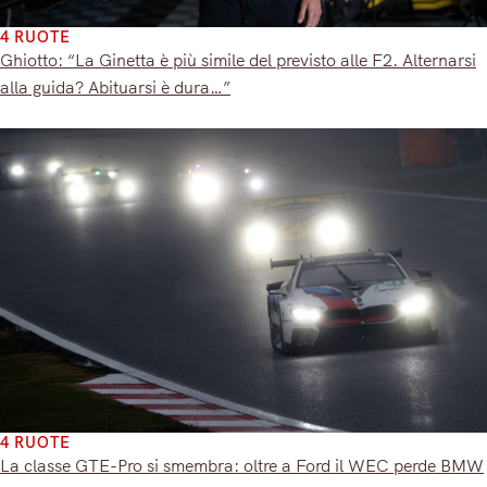
4 RUOTE
Ghiotto: “La Ginetta è più simile del previsto alle F2. Alternarsi
alla guida? Abituarsi è dura…”
4 RUOTE
La classe GTE-Pro si smembra: oltre a Ford il WEC perde BMW