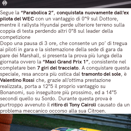
Segue la
“Parabolica 2”
,
conquistata nuovamente dall’ex
pilota del WEC
con un vantaggio di 0″9 sul Dottore,
mentre il rallysta Hyundai perde ulteriore terreno sulla
coppia di testa perdendo altri 0″8 sul leader della
competizione
Dopo una pausa di 3 ore, che consente un po’ di tregua
ai piloti in gara e la sistemazione della sede di gara da
pare dei Marshall, si presenta la prova più lunga della
giornata ovvero la
“Maxi Grand Prix 1”
, consistente nel
completare ben
7 giri del tracciato
. A conquistare questa
speciale, resa ancora più ostica dal
tramonto del sole
, è
Valentino Rossi
che, grazie all’ottima prestazione
realizzata, porta a 12″5 il proprio vantaggio su
Bonanomi, suo inseguitore più prossimo, ed a 14″5
secondi quello su Sordo. Durante questa prova è
purtroppo avvenuto il
ritiro di Tony Cairoli
causato da un
problema meccanico occorso alla sua Citroen.