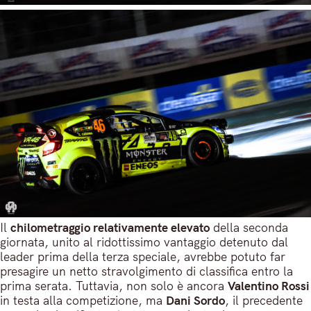
Il
chilometraggio relativamente elevato
della seconda
giornata, unito al ridottissimo vantaggio detenuto dal
leader prima della terza speciale, avrebbe potuto far
presagire un netto stravolgimento di classifica entro la
prima serata. Tuttavia, non solo è ancora
Valentino Rossi
in testa alla competizione, ma
Dani Sordo
, il precedente