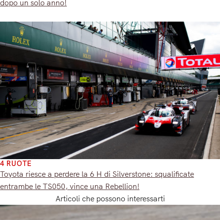
dopo un solo anno!
4 RUOTE
Toyota riesce a perdere la 6 H di Silverstone: squalificate
entrambe le TS050, vince una Rebellion!
Articoli che possono interessarti