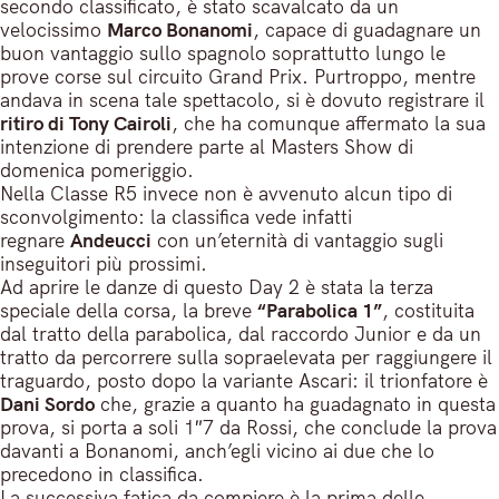
secondo classificato, è stato scavalcato da un
velocissimo
Marco Bonanomi
, capace di guadagnare un
buon vantaggio sullo spagnolo soprattutto lungo le
prove corse sul circuito Grand Prix. Purtroppo, mentre
andava in scena tale spettacolo, si è dovuto registrare il
ritiro di Tony Cairoli
, che ha comunque affermato la sua
intenzione di prendere parte al Masters Show di
domenica pomeriggio.
Nella Classe R5 invece non è avvenuto alcun tipo di
sconvolgimento: la classifica vede infatti
regnare
Andeucci
con un’eternità di vantaggio sugli
inseguitori più prossimi.
Ad aprire le danze di questo Day 2 è stata la terza
speciale della corsa, la breve
“Parabolica 1”
, costituita
dal tratto della parabolica, dal raccordo Junior e da un
tratto da percorrere sulla sopraelevata per raggiungere il
traguardo, posto dopo la variante Ascari: il trionfatore è
Dani Sordo
che, grazie a quanto ha guadagnato in questa
prova, si porta a soli 1″7 da Rossi, che conclude la prova
davanti a Bonanomi, anch’egli vicino ai due che lo
precedono in classifica.
La successiva fatica da compiere è la prima delle