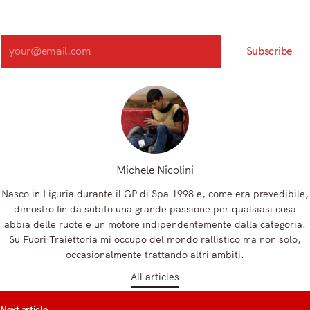
Iscriviti alla nostra newsletter e scopri in anteprima le notizie
più importanti del mattino.
Search
Subscribe
Registrandoti, accetti la nostra Informativa sulla privacy e i nostri Termini.
Michele Nicolini
Nasco in Liguria durante il GP di Spa 1998 e, come era prevedibile,
dimostro fin da subito una grande passione per qualsiasi cosa
abbia delle ruote e un motore indipendentemente dalla categoria.
Su Fuori Traiettoria mi occupo del mondo rallistico ma non solo,
occasionalmente trattando altri ambiti.
All articles
t
Next article