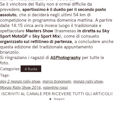
Se il vincitore del Rally non è ormai difficile da
prevedere,
apertissimo è il duello per il secondo posto
assoluto
, che si deciderà negli ultimi 54 km di
competizione in programma domenica mattina. A partire
dalle 14:15 circa avrà invece luogo il tradizionale e
spettacolare
Masters Show
(trasmesso
in diretta su Sky
Sport MotoGP
e
Sky Sport Mix
), come di consueto
organizzato sul rettilineo di partenza
, a concludere anche
questa edizione del tradizionale appuntamento
brianzolo.
Si ringraziano i ragazzi di
ASPhotography
per tutte le
foto.
Categories:
4 Ruote
Tags:
day 2 monza rally show
, 
marco bonanomi
, 
monza rally show
, 
Monza Rally Show 2016
, 
valentino rossi
ISCRIVITI AL CANALE PER RICEVERE TUTTI GLI ARTICOLI!
Telegram
Iscriviti e ricevi articoli appena sfornati. Unisciti alla
community!