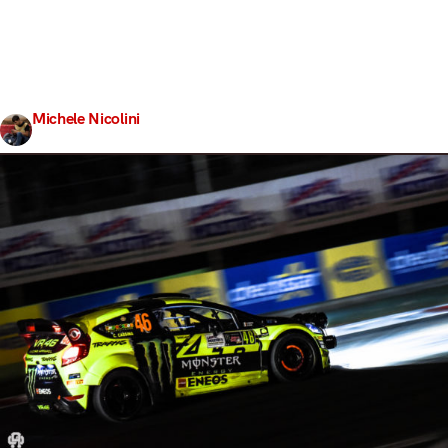
presagire un netto stravolgimento di classifica entro la
prima serata. Tuttavia, non solo è ancora Valentino Rossi
in testa alla competizione, ma Dani Sordo, il precedente
secondo classificato, è stato scavalcato da un
velocissimo…
Michele Nicolini
Share
4 Dicembre 2016
3 min read