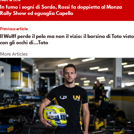
igation
In fumo i sogni di Sordo, Rossi fa doppietta al Monza
Rally Show ed eguaglia Capello
Previous article
Il Wolff perde il pelo ma non il vizio: il borsino di Toto visto
con gli occhi di…Toto
More Articles