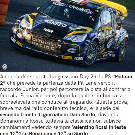
A concludere questo lunghissimo Day 2 è la PS
“Podium
2”
che prevede la partenza dalla Pit Lane verso il
raccordo Junior, per poi percorrere la pista al contrario
fino alla Prima Variante, dopo la quale si imbocca la
sopraelevata che conduce al traguardo. Questa prova,
breve ma dall’alto contenuto tecnico, è la sede del
secondo trionfo di giornata di Dani Sordo
, davanti a
Bonanomi e Rossi; tuttavia la classifica non subisce
cambiamenti vedendo sempre
Valentino Rossi in testa
con 12″4 su Bonanomi e 13″ su Sordo
.