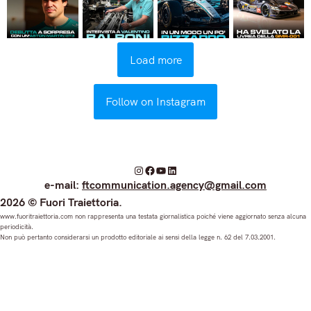
Load more
Follow on Instagram
I
F
Y
L
e-mail:
ftcommunication.agency@gmail.com
n
a
o
i
2026 © Fuori Traiettoria.
s
c
u
n
www.fuoritraiettoria.com non rappresenta una testata giornalistica poiché viene aggiornato senza alcuna
periodicità.
t
e
T
k
Non può pertanto considerarsi un prodotto editoriale ai sensi della legge n. 62 del 7.03.2001.
a
b
u
e
g
o
b
d
r
o
e
I
a
k
n