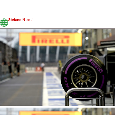
destino di due ragazzi, Nico Rosberg da un lato e Lewis
Hamilton dall’altro, in lotta serrata per conquistare un
sogno. Uno per conquistarlo per la…
Stefano Nicoli
Share
24 Novembre 2016
3 min read