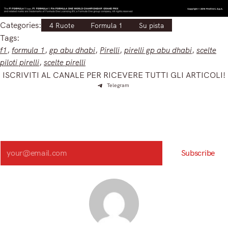
Categories:
4 Ruote
Formula 1
Su pista
Tags:
f1
, 
formula 1
, 
gp abu dhabi
, 
Pirelli
, 
pirelli gp abu dhabi
, 
scelte
piloti pirelli
, 
scelte pirelli
ISCRIVITI AL CANALE PER RICEVERE TUTTI GLI ARTICOLI!
Telegram
Iscriviti e ricevi articoli appena sfornati. Unisciti alla
community!
Iscriviti alla nostra newsletter e scopri in anteprima le notizie
più importanti del mattino.
Search
Subscribe
Registrandoti, accetti la nostra Informativa sulla privacy e i nostri Termini.