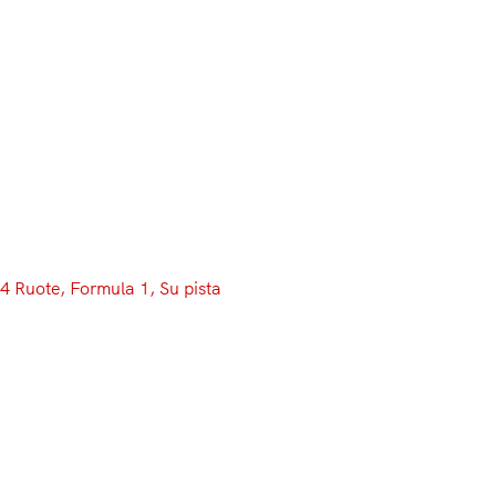
Menu
4 Ruote
, 
Formula 1
, 
Su pista
Rosberg ed Hamilton, lo
scontro è ad armi pari: uguale
la scelta di gomme dei due
Ci siamo, il momento della resa dei conti è giunto. 20 GP
alle spalle, uno solo da affrontare. Ed è proprio in
quell’unica Gara ancora rimasta che si deciderà il