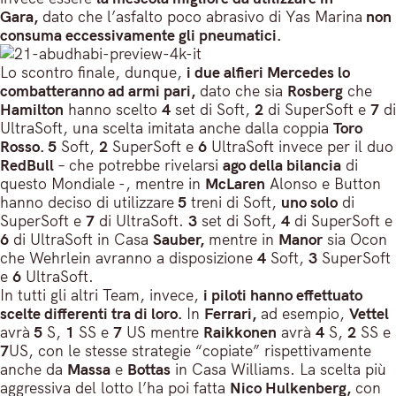
Gara,
dato che l’asfalto poco abrasivo di Yas Marina
non
consuma eccessivamente gli pneumatici.
Lo scontro finale, dunque,
i due alfieri Mercedes lo
combatteranno ad armi pari,
dato che sia
Rosberg
che
Hamilton
hanno scelto
4
set di Soft,
2
di SuperSoft e
7
di
UltraSoft, una scelta imitata anche dalla coppia
Toro
Rosso. 5
Soft,
2
SuperSoft e
6
UltraSoft invece per il duo
RedBull
– che potrebbe rivelarsi
ago della bilancia
di
questo Mondiale -, mentre in
McLaren
Alonso e Button
hanno deciso di utilizzare
5
treni di Soft,
uno solo
di
SuperSoft e
7
di UltraSoft.
3
set di Soft,
4
di SuperSoft e
6
di UltraSoft in Casa
Sauber,
mentre in
Manor
sia Ocon
che Wehrlein avranno a disposizione
4
Soft,
3
SuperSoft
e
6
UltraSoft.
In tutti gli altri Team, invece,
i piloti hanno effettuato
scelte differenti tra di loro.
In
Ferrari,
ad esempio,
Vettel
avrà
5
S,
1
SS e
7
US mentre
Raikkonen
avrà
4
S,
2
SS e
7
US, con le stesse strategie “copiate” rispettivamente
anche da
Massa
e
Bottas
in Casa Williams. La scelta più
aggressiva del lotto l’ha poi fatta
Nico Hulkenberg,
con