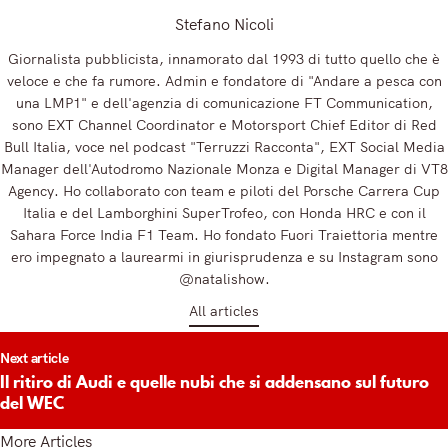
Stefano Nicoli
Giornalista pubblicista, innamorato dal 1993 di tutto quello che è
veloce e che fa rumore. Admin e fondatore di "Andare a pesca con
una LMP1" e dell'agenzia di comunicazione FT Communication,
sono EXT Channel Coordinator e Motorsport Chief Editor di Red
Bull Italia, voce nel podcast "Terruzzi Racconta", EXT Social Media
Manager dell'Autodromo Nazionale Monza e Digital Manager di VT8
Agency. Ho collaborato con team e piloti del Porsche Carrera Cup
Italia e del Lamborghini SuperTrofeo, con Honda HRC e con il
Sahara Force India F1 Team. Ho fondato Fuori Traiettoria mentre
ero impegnato a laurearmi in giurisprudenza e su Instagram sono
@natalishow.
All articles
t
Next article
igation
Il ritiro di Audi e quelle nubi che si addensano sul futuro
del WEC
More Articles