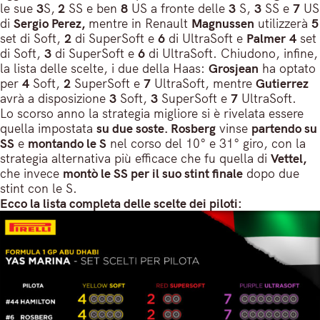
le sue
3
S,
2
SS e ben
8
US a fronte delle
3
S,
3
SS e
7
US
di
Sergio Perez,
mentre in Renault
Magnussen
utilizzerà
5
set di Soft,
2
di SuperSoft e
6
di UltraSoft e
Palmer
4
set
di Soft,
3
di SuperSoft e
6
di UltraSoft. Chiudono, infine,
la lista delle scelte, i due della Haas:
Grosjean
ha optato
per
4
Soft,
2
SuperSoft e
7
UltraSoft, mentre
Gutierrez
avrà a disposizione
3
Soft,
3
SuperSoft e
7
UltraSoft.
Lo scorso anno la strategia migliore si è rivelata essere
quella impostata
su due soste. Rosberg
vinse
partendo su
SS
e
montando le S
nel corso del 10° e 31° giro, con la
strategia alternativa più efficace che fu quella di
Vettel,
che invece
montò le SS per il suo stint finale
dopo due
stint con le S.
Ecco la lista completa delle scelte dei piloti: