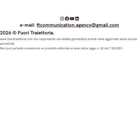
I
F
Y
L
e-mail:
ftcommunication.agency@gmail.com
n
a
o
i
2026 © Fuori Traiettoria.
s
c
u
n
www.fuoritraiettoria.com non rappresenta una testata giornalistica poiché viene aggiornato senza alcuna
periodicità.
t
e
T
k
Non può pertanto considerarsi un prodotto editoriale ai sensi della legge n. 62 del 7.03.2001.
a
b
u
e
g
o
b
d
r
o
e
I
a
k
n
m