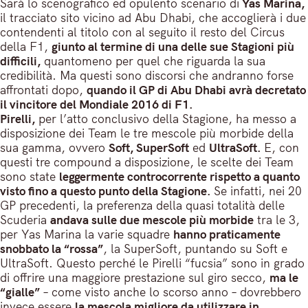
Sarà lo scenografico ed opulento scenario di
Yas Marina,
il tracciato sito vicino ad Abu Dhabi, che accoglierà i due
contendenti al titolo con al seguito il resto del Circus
della F1,
giunto al termine di una delle sue Stagioni più
difficili,
quantomeno per quel che riguarda la sua
credibilità. Ma questi sono discorsi che andranno forse
affrontati dopo,
quando il GP di Abu Dhabi avrà decretato
il vincitore del Mondiale 2016 di F1.
Pirelli,
per l’atto conclusivo della Stagione, ha messo a
disposizione dei Team le tre mescole più morbide della
sua gamma, ovvero
Soft, SuperSoft
ed
UltraSoft.
E, con
questi tre compound a disposizione, le scelte dei Team
sono state
leggermente controcorrente rispetto a quanto
visto fino a questo punto della Stagione.
Se infatti, nei 20
GP precedenti, la preferenza della quasi totalità delle
Scuderia
andava sulle due mescole più morbide
tra le 3,
per Yas Marina la varie squadre
hanno praticamente
snobbato la “rossa”
, la SuperSoft, puntando su Soft e
UltraSoft. Questo perché le Pirelli “fucsia” sono in grado
di offrire una maggiore prestazione sul giro secco,
ma le
“gialle”
– come visto anche lo scorso anno – dovrebbero
invece essere
la mescola migliore da utilizzare in