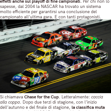
effetti anche sul playoff di fine campionati.
Per chi non lo
sapesse, dal 2004 la NASCAR ha trovato un sistema
molto efficiente per garantirsi una conclusione del
campionato all’ultima gara. E con tanti protagonisti.
Si chiamava
Chase for the Cup
. Letteralmente:
caccia
alla coppa
. Dopo due terzi di stagione, con l’inizio
dell’autunno e del finale di stagione,
la classifica muta