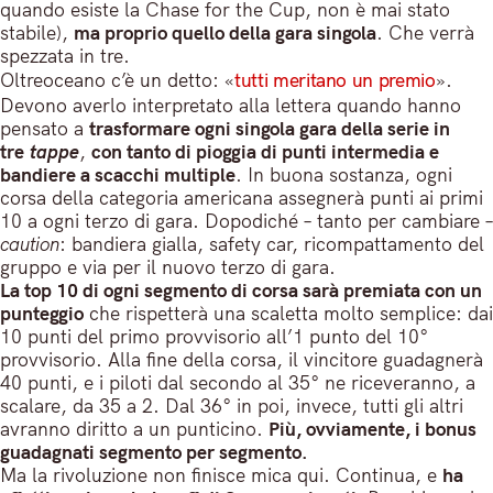
quando esiste la Chase for the Cup, non è mai stato
stabile),
ma proprio quello della gara singola
. Che verrà
spezzata in tre.
Oltreoceano c’è un detto: «
tutti meritano un premio
».
Devono averlo interpretato alla lettera quando hanno
pensato a
trasformare ogni singola gara della serie in
tre
tappe
,
con tanto di pioggia di punti intermedia e
bandiere a scacchi multiple
. In buona sostanza, ogni
corsa della categoria americana assegnerà punti ai primi
10 a ogni terzo di gara. Dopodiché – tanto per cambiare –
caution
: bandiera gialla, safety car, ricompattamento del
gruppo e via per il nuovo terzo di gara.
La top 10 di ogni segmento di corsa sarà premiata con un
punteggio
che rispetterà una scaletta molto semplice: dai
10 punti del primo provvisorio all’1 punto del 10°
provvisorio. Alla fine della corsa, il vincitore guadagnerà
40 punti, e i piloti dal secondo al 35° ne riceveranno, a
scalare, da 35 a 2. Dal 36° in poi, invece, tutti gli altri
avranno diritto a un punticino.
Più, ovviamente, i bonus
guadagnati segmento per segmento.
Ma la rivoluzione non finisce mica qui. Continua, e
ha