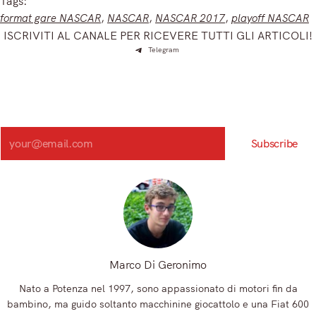
Tags:
format gare NASCAR
, 
NASCAR
, 
NASCAR 2017
, 
playoff NASCAR
ISCRIVITI AL CANALE PER RICEVERE TUTTI GLI ARTICOLI!
Telegram
Iscriviti e ricevi articoli appena sfornati. Unisciti alla
community!
Iscriviti alla nostra newsletter e scopri in anteprima le notizie
più importanti del mattino.
Search
Subscribe
Registrandoti, accetti la nostra Informativa sulla privacy e i nostri Termini.
Marco Di Geronimo
Nato a Potenza nel 1997, sono appassionato di motori fin da
bambino, ma guido soltanto macchinine giocattolo e una Fiat 600