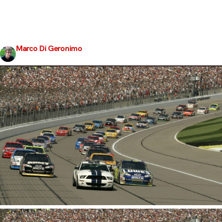
cautions rende le serie a stelle e strisce poco simpatiche
al grande pubblico del Vecchio Continente: adesso gli
ultimi cambiamenti regolamentari faranno scandalo. E lo
stanno già facendo. A cambiare, questa volta,…
Marco Di Geronimo
Share
31 Gennaio 2017
3 min read