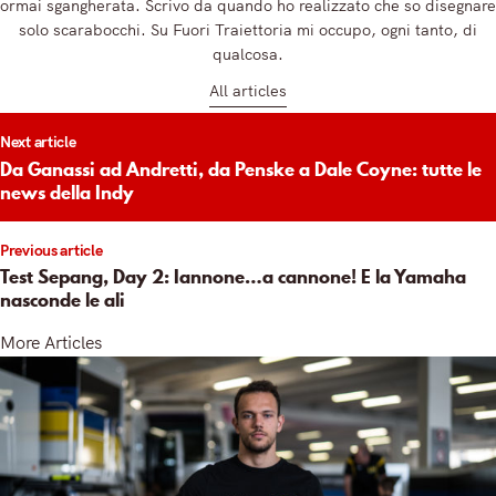
ormai sgangherata. Scrivo da quando ho realizzato che so disegnare
solo scarabocchi. Su Fuori Traiettoria mi occupo, ogni tanto, di
qualcosa.
All articles
t
Next article
igation
Da Ganassi ad Andretti, da Penske a Dale Coyne: tutte le
news della Indy
Previous article
Test Sepang, Day 2: Iannone…a cannone! E la Yamaha
nasconde le ali
More Articles