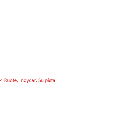
Menu
4 Ruote
, 
Indycar
, 
Su pista
Rivoluzione NASCAR: gare
spezzate e punteggi intermedi.
Ed è polemica
La NASCAR è impazzita. O almeno, questo sarebbe il
giudizio di qualsiasi appassionato europeo di
automobilismo. Già la passione tutta americana per le