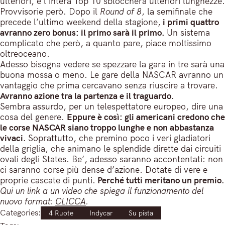
ulteriori, e l’intera Top 10 sbloccherà ulteriori lunghezze.
Provvisorie però. Dopo il
Round of 8
, la semifinale che
precede l’ultimo weekend della stagione,
i primi quattro
avranno zero bonus: il primo sarà il primo.
Un sistema
complicato che però, a quanto pare, piace moltissimo
oltreoceano.
Adesso bisogna vedere se spezzare la gara in tre sarà una
buona mossa o meno. Le gare della NASCAR avranno un
vantaggio che prima cercavano senza riuscire a trovare.
Avranno azione tra la partenza e il traguardo.
Sembra assurdo, per un telespettatore europeo, dire una
cosa del genere.
Eppure è così: gli americani credono che
le corse NASCAR siano troppo lunghe e non abbastanza
vivaci.
Soprattutto, che premino poco i veri gladiatori
della griglia, che animano le splendide dirette dai circuiti
ovali degli States. Be’, adesso saranno accontentati: non
ci saranno corse più dense d’azione. Dotate di vere e
proprie cascate di punti.
Perché tutti meritano un premio.
Qui un link a un video che spiega il funzionamento del
nuovo format:
CLICCA
.
Categories:
4 Ruote
Indycar
Su pista