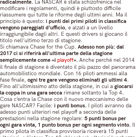
radicalmente.
La NASCAR è stata schizofrenica nel
modificare i regolamenti, quindi è piuttosto difficile
riassumere qui tutte le riforme degli ultimi anni. Ma il
principio è questo:
i punti dei primi piloti in classifica
vengono pareggiati d’ufficio
, e alzati a un livello
irraggiungibile dagli altri. E questi drivers si giocano il
titolo nell’ultimo terzo di stagione.
Si chiamava Chase for the Cup.
Adesso non più: dal
2017 ci si riferirà all’ultima parte della stagione
semplicemente come «i
playoff
».
Anche perché nel 2014
il finale di stagione è diventato il più pazzo del panorama
automobilistico mondiale. Con 16 piloti ammessi alla
fase finale,
ogni tre gare vengono eliminati gli ultimi 4
.
Fino all’ultimissimo atto della stagione, in cui a
giocarsi
la coppa in una gara secca
rimane soltanto la Top 4.
Cosa c’entra la Chase con il nuovo meccanismo delle
gare NASCAR? Facile:
i punti bonus.
I piloti avranno da
adesso punti ulteriori nel playoff a seconda delle
prestazioni nella stagione regolare:
5 punti bonus per
ogni gara vinta, 1 punto bonus per ogni segmento vinto.
Il
primo pilota in classifica provvisoria riceverà 15 punti