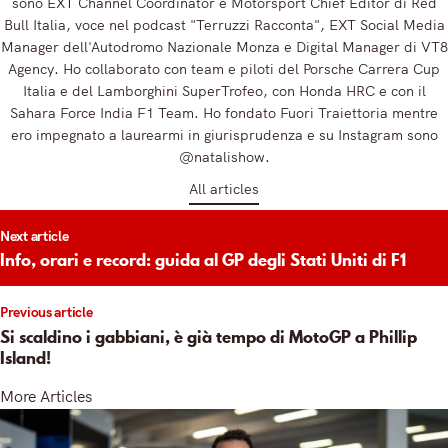
sono EXT Channel Coordinator e Motorsport Chief Editor di Red
Bull Italia, voce nel podcast "Terruzzi Racconta", EXT Social Media
Manager dell'Autodromo Nazionale Monza e Digital Manager di VT8
Agency. Ho collaborato con team e piloti del Porsche Carrera Cup
Italia e del Lamborghini SuperTrofeo, con Honda HRC e con il
Sahara Force India F1 Team. Ho fondato Fuori Traiettoria mentre
ero impegnato a laurearmi in giurisprudenza e su Instagram sono
@natalishow.
All articles
t
Next article
igation
Info, orari e record: guida al GP degli Stati Uniti di F1
Previous article
Si scaldino i gabbiani, è già tempo di MotoGP a Phillip
Island!
More Articles