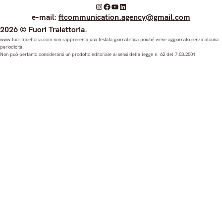
I
F
Y
L
e-mail:
ftcommunication.agency@gmail.com
n
a
o
i
2026 © Fuori Traiettoria.
s
c
u
n
www.fuoritraiettoria.com non rappresenta una testata giornalistica poiché viene aggiornato senza alcuna
periodicità.
t
e
T
k
Non può pertanto considerarsi un prodotto editoriale ai sensi della legge n. 62 del 7.03.2001.
a
b
u
e
g
o
b
d
r
o
e
I
a
k
n
m