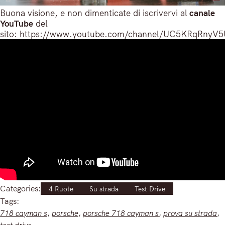
Buona visione, e non dimenticate di iscrivervi al
canale
YouTube
del
sito: https://www.youtube.com/channel/UC5KRqRny
Categories:
4 Ruote
Su strada
Test Drive
Tags:
718 cayman s
, 
porsche
, 
porsche 718 cayman s
, 
prova su strada
, 