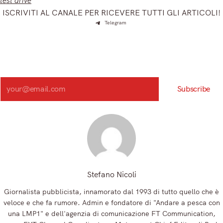
test drive
ISCRIVITI AL CANALE PER RICEVERE TUTTI GLI ARTICOLI!
Telegram
Iscriviti e ricevi articoli appena sfornati. Unisciti alla
community!
Iscriviti alla nostra newsletter e scopri in anteprima le notizie
più importanti del mattino.
Search
Subscribe
Registrandoti, accetti la nostra Informativa sulla privacy e i nostri Termini.
Stefano Nicoli
Giornalista pubblicista, innamorato dal 1993 di tutto quello che è
veloce e che fa rumore. Admin e fondatore di "Andare a pesca con
una LMP1" e dell'agenzia di comunicazione FT Communication,