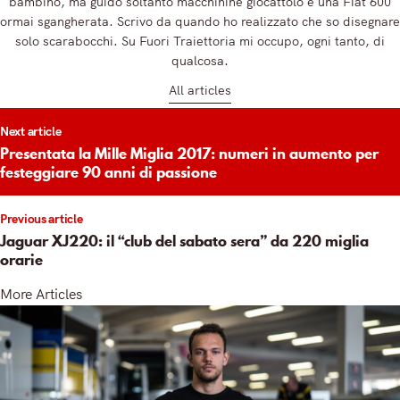
bambino, ma guido soltanto macchinine giocattolo e una Fiat 600
ormai sgangherata. Scrivo da quando ho realizzato che so disegnare
solo scarabocchi. Su Fuori Traiettoria mi occupo, ogni tanto, di
qualcosa.
All articles
t
Next article
igation
Presentata la Mille Miglia 2017: numeri in aumento per
festeggiare 90 anni di passione
Previous article
Jaguar XJ220: il “club del sabato sera” da 220 miglia
orarie
More Articles