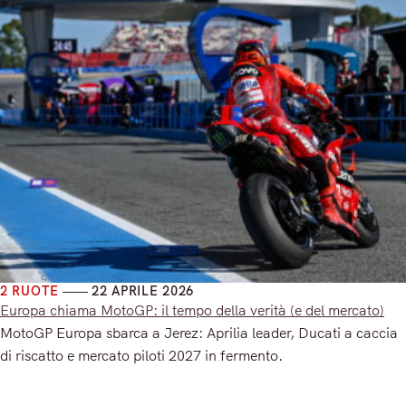
2 RUOTE
22 APRILE 2026
Europa chiama MotoGP: il tempo della verità (e del mercato)
MotoGP Europa sbarca a Jerez: Aprilia leader, Ducati a caccia
di riscatto e mercato piloti 2027 in fermento.
Read More