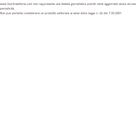
s
c
u
n
www.fuoritraiettoria.com non rappresenta una testata giornalistica poiché viene aggiornato senza alcuna
periodicità.
t
e
T
k
Non può pertanto considerarsi un prodotto editoriale ai sensi della legge n. 62 del 7.03.2001.
a
b
u
e
g
o
b
d
r
o
e
I
a
k
n
m