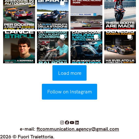
Load more
Follow on Instagram
I
F
Y
L
e-mail:
ftcommunication.agency@gmail.com
n
a
o
i
2026 © Fuori Traiettoria.