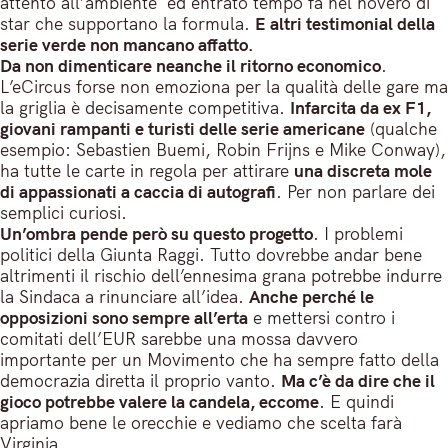
attento all’ambiente ed entrato tempo fa nel novero di
star che supportano la formula.
E altri testimonial della
serie verde non mancano affatto.
Da non dimenticare neanche il ritorno economico
.
L’eCircus forse non emoziona per la qualità delle gare ma
la griglia è decisamente competitiva.
Infarcita da ex F1,
giovani rampanti e turisti delle serie americane
(qualche
esempio: Sebastien Buemi, Robin Frijns e Mike Conway),
ha tutte le carte in regola per attirare
una discreta mole
di appassionati a caccia di autografi
. Per non parlare dei
semplici curiosi.
Un’ombra pende però su questo progetto
. I problemi
politici della Giunta Raggi. Tutto dovrebbe andar bene
altrimenti il rischio dell’ennesima grana potrebbe indurre
la Sindaca a rinunciare all’idea.
Anche perché le
opposizioni sono sempre all’erta
e mettersi contro i
comitati dell’EUR sarebbe una mossa davvero
importante per un Movimento che ha sempre fatto della
democrazia diretta il proprio vanto.
Ma c’è da dire che il
gioco potrebbe valere la candela, eccome
. E quindi
apriamo bene le orecchie e vediamo che scelta farà
Virginia.