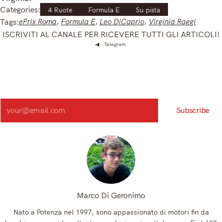
Categories:
4 Ruote
Formula E
Su pista
Tags:
ePrix Roma
, 
Formula E
, 
Leo DiCaprio
, 
Virginia Raggi
ISCRIVITI AL CANALE PER RICEVERE TUTTI GLI ARTICOLI!
Telegram
Iscriviti e ricevi articoli appena sfornati. Unisciti alla
community!
Iscriviti alla nostra newsletter e scopri in anteprima le notizie
più importanti del mattino.
Search
Subscribe
Registrandoti, accetti la nostra Informativa sulla privacy e i nostri Termini.
Marco Di Geronimo
Nato a Potenza nel 1997, sono appassionato di motori fin da