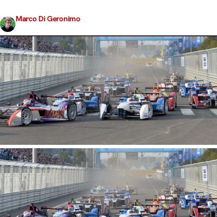
fronte costi: un ePrix ha un impatto decisamente…
Marco Di Geronimo
Share
9 Febbraio 2017
4 min read