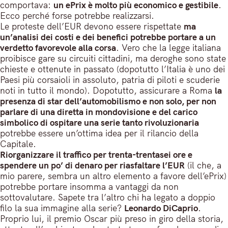
comportava:
un ePrix è molto più economico e gestibile
.
Ecco perché forse potrebbe realizzarsi.
Le proteste dell’EUR devono essere rispettate
ma
un’analisi dei costi e dei benefici potrebbe portare a un
verdetto favorevole alla corsa
. Vero che la legge italiana
proibisce gare su circuiti cittadini, ma deroghe sono state
chieste e ottenute in passato (dopotutto l’Italia è uno dei
Paesi più corsaioli in assoluto, patria di piloti e scuderie
noti in tutto il mondo). Dopotutto, assicurare a Roma
la
presenza di star dell’automobilismo e non solo, per non
parlare di una diretta in mondovisione e del carico
simbolico di ospitare una serie tanto rivoluzionaria
potrebbe essere un’ottima idea per il rilancio della
Capitale.
Riorganizzare il traffico per trenta-trentasei ore e
spendere un po’ di denaro per riasfaltare l’EUR
(il che, a
mio parere, sembra un altro elemento a favore dell’ePrix)
potrebbe portare insomma a vantaggi da non
sottovalutare. Sapete tra l’altro chi ha legato a doppio
filo la sua immagine alla serie?
Leonardo DiCaprio
.
Proprio lui, il premio Oscar più preso in giro della storia,