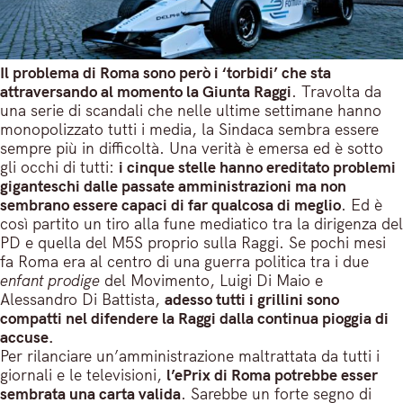
Il problema di Roma sono però i ‘torbidi’ che sta
attraversando al momento la Giunta Raggi
. Travolta da
una serie di scandali che nelle ultime settimane hanno
monopolizzato tutti i media, la Sindaca sembra essere
sempre più in difficoltà. Una verità è emersa ed è sotto
gli occhi di tutti:
i cinque stelle hanno ereditato problemi
giganteschi dalle passate amministrazioni ma non
sembrano essere capaci di far qualcosa di meglio
. Ed è
così partito un tiro alla fune mediatico tra la dirigenza del
PD e quella del M5S proprio sulla Raggi. Se pochi mesi
fa Roma era al centro di una guerra politica tra i due
enfant prodige
del Movimento, Luigi Di Maio e
Alessandro Di Battista,
adesso tutti i grillini sono
compatti nel difendere la Raggi dalla continua pioggia di
accuse.
Per rilanciare un’amministrazione maltrattata da tutti i
giornali e le televisioni,
l’ePrix di Roma potrebbe esser
sembrata una carta valida
. Sarebbe un forte segno di