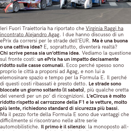
Ieri Fuori Traiettoria ha riportato che
Virginia Raggi ha
incontrato Alejandro Agag
. I due hanno discusso di un
ePrix da corrersi per le strade dell’EUR.
Ma è una buona
o una cattiva idea?
E, soprattutto, diventerà realtà?
Chi scrive pensa sia un’ottima idea
. Vediamo la questione
sul fronte costi:
un ePrix ha un impatto decisamente
ridotto sulle casse comunali.
Ecco perché spesso sono
proprio le città a proporsi ad Agag, e non lui a
elemosinare spazio e tempo per la Formula E. Il perché
di questi costi ribassati è presto detto.
Le strade sono
bloccate un giorno soltanto (il sabato)
, più qualche oretta
del venerdì per un po’ di ricognizioni.
L’eCircus è molto
ridotto rispetto al carrozzone della F1 e le vetture, molto
più lente, richiedono standard di sicurezza più bassi.
Ma il pezzo forte della Formula E sono due vantaggi che
difficilmente si riscontrano nelle altre serie
automobilistiche.
Il primo è il silenzio
: la monoposto all-