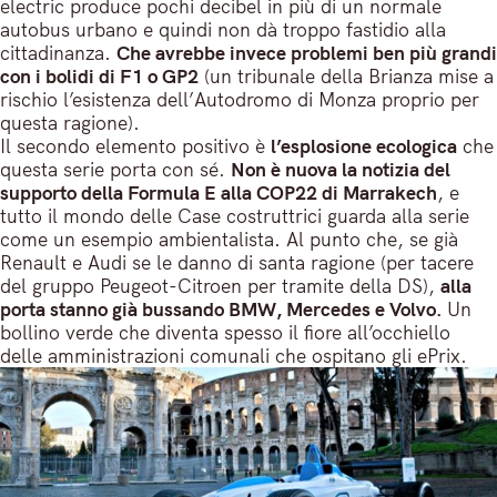
electric produce pochi decibel in più di un normale
autobus urbano e quindi non dà troppo fastidio alla
cittadinanza.
Che avrebbe invece problemi ben più grandi
con i bolidi di F1 o GP2
(un tribunale della Brianza mise a
rischio l’esistenza dell’Autodromo di Monza proprio per
questa ragione).
Il secondo elemento positivo è
l’esplosione ecologica
che
questa serie porta con sé.
Non è nuova la notizia del
supporto della Formula E alla COP22 di Marrakech
, e
tutto il mondo delle Case costruttrici guarda alla serie
come un esempio ambientalista. Al punto che, se già
Renault e Audi se le danno di santa ragione (per tacere
del gruppo Peugeot-Citroen per tramite della DS),
alla
porta stanno già bussando BMW, Mercedes e Volvo.
Un
bollino verde che diventa spesso il fiore all’occhiello
delle amministrazioni comunali che ospitano gli ePrix.