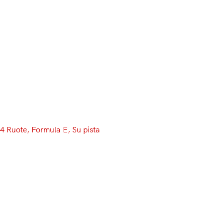
Menu
4 Ruote
, 
Formula E
, 
Su pista
Nissan-Renault, scambio in
Formula E: l’anno prossimo
addio dei francesi (e i nipponici
ereditano un tesoro)
Ve lo avevamo anticipato, ma adesso è ufficiale: la