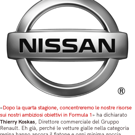
«
Dopo la quarta stagione, concentreremo le nostre risorse
sui nostri ambiziosi obiettivi in Formula 1
» ha dichiarato
Thierry Koskas
, Direttore commerciale del Gruppo
Renault. Eh già, perché le vetture gialle nella categoria
regina hanno ancora il fiatone e ogni minima goccia