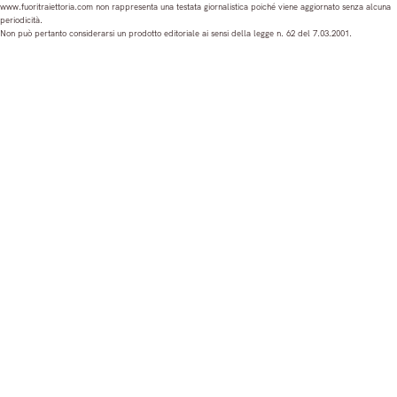
s
c
u
n
www.fuoritraiettoria.com non rappresenta una testata giornalistica poiché viene aggiornato senza alcuna
periodicità.
t
e
T
k
Non può pertanto considerarsi un prodotto editoriale ai sensi della legge n. 62 del 7.03.2001.
a
b
u
e
g
o
b
d
r
o
e
I
a
k
n
m