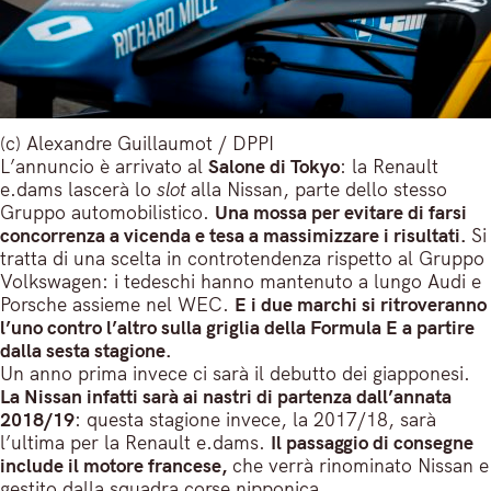
(c) Alexandre Guillaumot / DPPI
L’annuncio è arrivato al
Salone di Tokyo
: la Renault
e.dams lascerà lo
slot
alla Nissan, parte dello stesso
Gruppo automobilistico.
Una mossa per evitare di farsi
concorrenza a vicenda e tesa a massimizzare i risultati.
Si
tratta di una scelta in controtendenza rispetto al Gruppo
Volkswagen: i tedeschi hanno mantenuto a lungo Audi e
Porsche assieme nel WEC.
E i due marchi si ritroveranno
l’uno contro l’altro sulla griglia della Formula E a partire
dalla sesta stagione.
Un anno prima invece ci sarà il debutto dei giapponesi.
La Nissan infatti sarà ai nastri di partenza dall’annata
2018/19
: questa stagione invece, la 2017/18, sarà
l’ultima per la Renault e.dams.
Il passaggio di consegne
include il motore francese,
che verrà rinominato Nissan e
gestito dalla squadra corse nipponica.