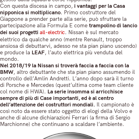
Con questa discesa in campo,
i vantaggi per la Casa
nipponica si moltiplicano
. Primo costruttore del
Giappone a prender parte alla serie, può sfruttare la
partecipazione alla Formula E come
trampolino di lancio
dei suoi progetti
all-electric
. Nissan è sul mercato
elettrico da qualche anno (mentre Renault, troppo
ansiosa di debuttarvi, adesso ne sta pian piano uscendo)
e produce la
LEAF
, l’auto elettrica più venduta del
mondo.
Nel 2018/19 la Nissan si troverà faccia a faccia con la
BMW
, altro debuttante che sta pian piano assumendo il
controllo dell’Amlin Andretti. L’anno dopo sarà il turno
di Porsche e Mercedes (quest’ultima come team cliente
col nome di HWA).
La serie insomma si arricchisce
sempre di più di Case importanti, ed è al centro
dell’attenzione dei costruttori mondiali.
Il campionato è
così noto da essere stato oggetto di elogi della Volvo e
anche di alcune dichiarazioni Ferrari (a firma di Sergio
Marchionne) che continuano a scaldare l’ambiente.