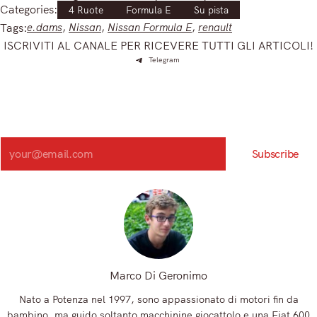
Categories:
4 Ruote
Formula E
Su pista
Tags:
e.dams
, 
Nissan
, 
Nissan Formula E
, 
renault
ISCRIVITI AL CANALE PER RICEVERE TUTTI GLI ARTICOLI!
Telegram
Iscriviti e ricevi articoli appena sfornati. Unisciti alla
community!
Iscriviti alla nostra newsletter e scopri in anteprima le notizie
più importanti del mattino.
Search
Subscribe
Registrandoti, accetti la nostra Informativa sulla privacy e i nostri Termini.
Marco Di Geronimo
Nato a Potenza nel 1997, sono appassionato di motori fin da
bambino, ma guido soltanto macchinine giocattolo e una Fiat 600