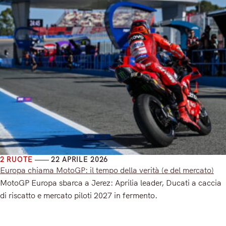
2 RUOTE
22 APRILE 2026
Europa chiama MotoGP: il tempo della verità (e del mercato)
MotoGP Europa sbarca a Jerez: Aprilia leader, Ducati a caccia
di riscatto e mercato piloti 2027 in fermento.
Read More