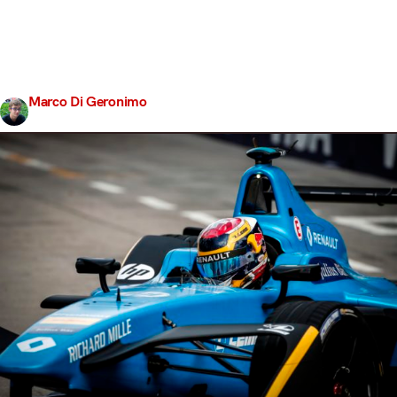
Nissan sbarca in Formula E al posto della Renault. Le
due Case sorelle giocano questa carta strategica per
trarne vantaggio in parti uguali, e la serie elettrica si
arricchisce di un altro marchio blasonato. Dopo i debutti
di BMW e Mercedes, il campionato verde è pronto…
Marco Di Geronimo
Share
25 Ottobre 2017
3 min read