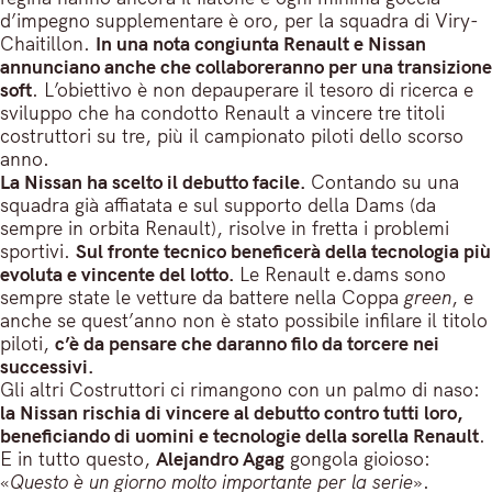
d’impegno supplementare è oro, per la squadra di Viry-
Chaitillon.
In una nota congiunta Renault e Nissan
annunciano anche che collaboreranno per una transizione
soft
. L’obiettivo è non depauperare il tesoro di ricerca e
sviluppo che ha condotto Renault a vincere tre titoli
costruttori su tre, più il campionato piloti dello scorso
anno.
La Nissan ha scelto il debutto facile.
Contando su una
squadra già affiatata e sul supporto della Dams (da
sempre in orbita Renault), risolve in fretta i problemi
sportivi.
Sul fronte tecnico beneficerà della tecnologia più
evoluta e vincente del lotto.
Le Renault e.dams sono
sempre state le vetture da battere nella Coppa
green
, e
anche se quest’anno non è stato possibile infilare il titolo
piloti,
c’è da pensare che daranno filo da torcere nei
successivi.
Gli altri Costruttori ci rimangono con un palmo di naso:
la Nissan rischia di vincere al debutto contro tutti loro,
beneficiando di uomini e tecnologie della sorella Renault
.
E in tutto questo,
Alejandro Agag
gongola gioioso:
«
Questo è un giorno molto importante per la serie
».