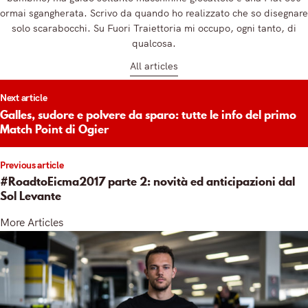
ormai sgangherata. Scrivo da quando ho realizzato che so disegnare
solo scarabocchi. Su Fuori Traiettoria mi occupo, ogni tanto, di
qualcosa.
All articles
t
Next article
igation
Galles, sudore e polvere da sparo: tutte le info del primo
Match Point di Ogier
Previous article
#RoadtoEicma2017 parte 2: novità ed anticipazioni dal
Sol Levante
More Articles