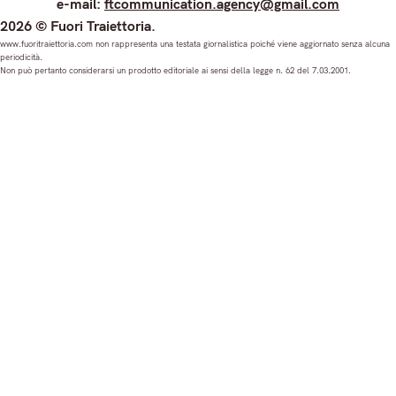
e-mail:
ftcommunication.agency@gmail.com
n
a
o
i
2026 © Fuori Traiettoria.
s
c
u
n
www.fuoritraiettoria.com non rappresenta una testata giornalistica poiché viene aggiornato senza alcuna
periodicità.
t
e
T
k
Non può pertanto considerarsi un prodotto editoriale ai sensi della legge n. 62 del 7.03.2001.
a
b
u
e
g
o
b
d
r
o
e
I
a
k
n
m