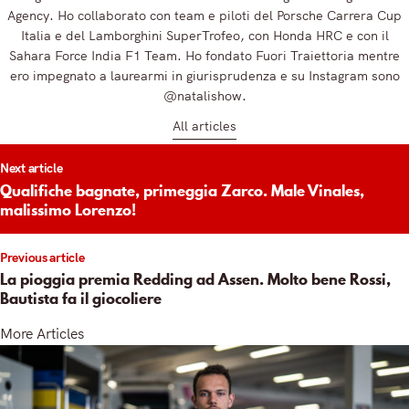
Agency. Ho collaborato con team e piloti del Porsche Carrera Cup
Italia e del Lamborghini SuperTrofeo, con Honda HRC e con il
Sahara Force India F1 Team. Ho fondato Fuori Traiettoria mentre
ero impegnato a laurearmi in giurisprudenza e su Instagram sono
@natalishow.
All articles
t
Next article
igation
Qualifiche bagnate, primeggia Zarco. Male Vinales,
malissimo Lorenzo!
Previous article
La pioggia premia Redding ad Assen. Molto bene Rossi,
Bautista fa il giocoliere
More Articles