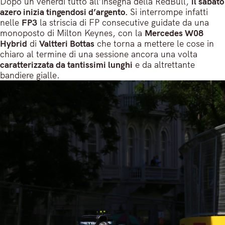
Dopo un venerdì tutto all’insegna della RedBull,
il sabato
azero inizia tingendosi d’argento.
Si interrompe infatti
nelle
FP3
la striscia di FP consecutive guidate da una
monoposto di Milton Keynes, con la
Mercedes W08
Hybrid
di
Valtteri Bottas
che torna a mettere le cose in
chiaro al termine di una sessione ancora una volta
caratterizzata da tantissimi lunghi
e da altrettante
bandiere gialle.