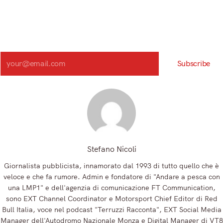
Iscriviti e ricevi articoli appena sfornati. Unisciti alla
community!
Iscriviti alla nostra newsletter e scopri in anteprima le notizie
più importanti del mattino.
Search
Subscribe
Registrandoti, accetti la nostra Informativa sulla privacy e i nostri Termini.
Stefano Nicoli
Giornalista pubblicista, innamorato dal 1993 di tutto quello che è
veloce e che fa rumore. Admin e fondatore di "Andare a pesca con
una LMP1" e dell'agenzia di comunicazione FT Communication,
sono EXT Channel Coordinator e Motorsport Chief Editor di Red
Bull Italia, voce nel podcast "Terruzzi Racconta", EXT Social Media
Manager dell'Autodromo Nazionale Monza e Digital Manager di VT8