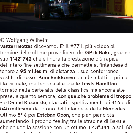
© Wolfgang Wilhelm
Valtteri Bottas
dicevamo. E’ il #77 il più veloce al
termine delle ultime prove libere del
GP di Baku,
grazie al
suo
1’42″742
che è finora la prestazione più rapida
del’intero fine settimana e che permette al finlandese di
tenere a
95 millesimi
di distanza il suo conterraneo
vestito di rosso.
Kimi Raikkonen
chiude infatti la prima
fila virtuale, mettendosi alle spalle
Lewis Hamilton
–
tornato nella parte alta della classifica ma ancora alle
prese, a quanto sembra,
con qualche problema di troppo
– e
Daniel Ricciardo,
staccati rispettivamente di
416
e di
545 millesimi
dal crono del finlandese della Mercedes.
Ottimo
5°
è poi
Esteban Ocon,
che pian piano sta
aumentando il proprio feeling tra le stradine di Baku e
che chiude la sessione con un ottimo
1’43″344,
a soli 60