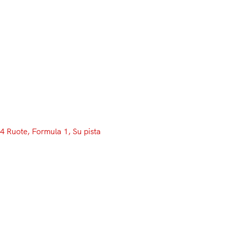
Menu
4 Ruote
, 
Formula 1
, 
Su pista
Nelle FP3 di Baku torna davanti
la Mercedes. 2° Raikkonen, in
preda a problemi tecnici Vettel
Dopo un venerdì tutto all’insegna della RedBull, il sabato
azero inizia tingendosi d’argento. Si interrompe infatti
nelle FP3 la striscia di FP consecutive guidate da una