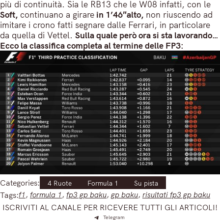
più di continuità. Sia le RB13 che le W08 infatti, con le
Soft,
continuano a girare
in 1’46″alto,
non riuscendo ad
imitare i crono fatti segnare dalle Ferrari, in particolare
da quella di Vettel.
Sulla quale però ora si sta lavorando…
Ecco la classifica completa al termine delle FP3:
Categories:
4 Ruote
Formula 1
Su pista
Tags:
f1
, 
formula 1
, 
fp3 gp baku
, 
gp baku
, 
risultati fp3 gp baku
ISCRIVITI AL CANALE PER RICEVERE TUTTI GLI ARTICOLI!
Telegram