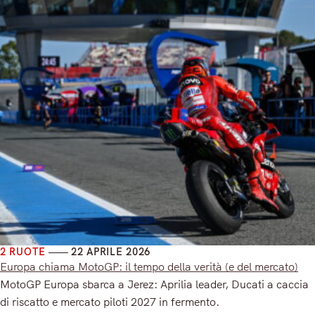
2 RUOTE
22 APRILE 2026
Europa chiama MotoGP: il tempo della verità (e del mercato)
MotoGP Europa sbarca a Jerez: Aprilia leader, Ducati a caccia
di riscatto e mercato piloti 2027 in fermento.