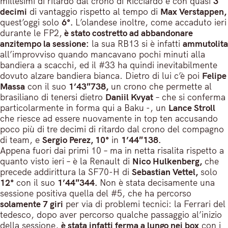
millesimi di ritardo dal crono di Ricciardo e con quasi
3
decimi
di vantaggio rispetto al tempo di
Max Verstappen,
quest’oggi solo
6°.
L’olandese inoltre, come accaduto ieri
durante le FP2,
è stato costretto ad abbandonare
anzitempo la sessione:
la sua RB13 si è infatti
ammutolita
all’improvviso quando mancavano pochi minuti alla
bandiera a scacchi, ed il #33 ha quindi inevitabilmente
dovuto alzare bandiera bianca. Dietro di lui c’è poi
Felipe
Massa
con il suo
1’43″738,
un crono che permette al
brasiliano di tenersi dietro
Daniil Kvyat
– che si conferma
particolarmente in forma qui a Baku -, un
Lance Stroll
che riesce ad essere nuovamente in top ten accusando
poco più di tre decimi di ritardo dal crono del compagno
di team, e
Sergio Perez, 10°
in
1’44″138.
Appena fuori dai primi 10 – ma in netta risalita rispetto a
quanto visto ieri – è la Renault di
Nico Hulkenberg,
che
precede addirittura la SF70-H di
Sebastian Vettel,
solo
12°
con il suo
1’44″344.
Non è stata decisamente una
sessione positiva quella del #5, che ha percorso
solamente 7 giri
per via di problemi tecnici: la Ferrari del
tedesco, dopo aver percorso qualche passaggio al’inizio
della sessione,
è stata infatti ferma a lungo nei box
con i