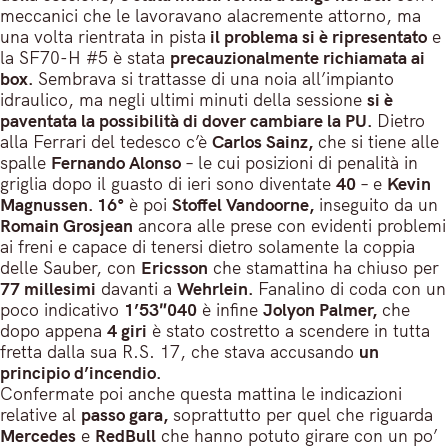
meccanici che le lavoravano alacremente attorno, ma
una volta rientrata in pista
il problema si è ripresentato
e
la SF70-H #5 è stata
precauzionalmente richiamata ai
box.
Sembrava si trattasse di una noia all’impianto
idraulico, ma negli ultimi minuti della sessione
si è
paventata la possibilità di dover cambiare la PU.
Dietro
alla Ferrari del tedesco c’è
Carlos Sainz,
che si tiene alle
spalle
Fernando Alonso
– le cui posizioni di penalità in
griglia dopo il guasto di ieri sono diventate
40
– e
Kevin
Magnussen. 16°
è poi
Stoffel Vandoorne,
inseguito da un
Romain Grosjean
ancora alle prese con evidenti problemi
ai freni e capace di tenersi dietro solamente la coppia
delle Sauber, con
Ericsson
che stamattina ha chiuso per
77 millesimi
davanti a
Wehrlein.
Fanalino di coda con un
poco indicativo
1’53″040
è infine
Jolyon Palmer,
che
dopo appena
4 giri
è stato costretto a scendere in tutta
fretta dalla sua R.S. 17, che stava accusando
un
principio d’incendio.
Confermate poi anche questa mattina le indicazioni
relative al
passo gara,
soprattutto per quel che riguarda
Mercedes
e
RedBull
che hanno potuto girare con un po’